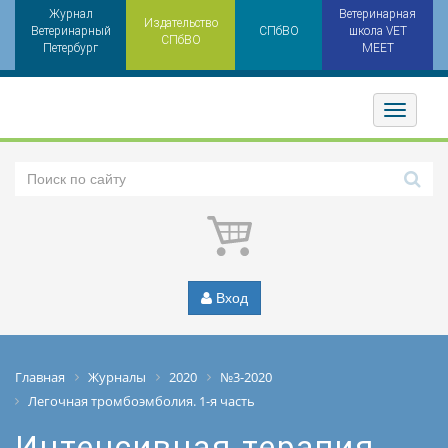
Журнал
Ветеринарная
Издательство
Ветеринарный
СПбВО
школа VET
СПбВО
Петербург
MEET
Toggler
Вход
Главная
Журналы
2020
№3-2020
Легочная тромбоэмболия. 1-я часть
Интенсивная терапия