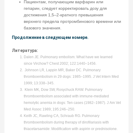
Пациентам, получающим варфарин или
гепарин, следует корректировать дозу для
достижения 1,5–2-кратного превышения
верхнего предела протромбинового времени или
базового значения.
Продолжение в следующем номере.
Литература:
Dalen JE. Pulmonary embolism: What have we learned
since Virchow? Chest 2002; 122:1440–1456.
Johnson LR, Lappin MR, Baker DC. Pulmonary
thromboembolism in 29 dogs: 1985–1995. J Vet Intern Med
1999; 13:338–345.
Klein MK, Dow SW, Rosychuck RAW. Pulmonary
thromboembolism associated with immune-mediated
hemolytic anemia in dogs: Ten cases (1982–1987). J Am Vet
Med Assoc 1989; 195:246–250.
Keith JC, Rawling CA, Schraub RG. Pulmonary
thromboembolism during therapy of dirofilariasis with
thiacetarsamide: Modification with aspirin or prednisolone.