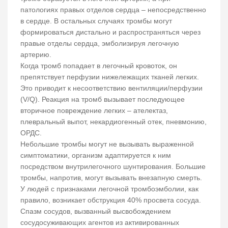
патологиях правых отделов сердца – непосредственно
в сердце. В остальных случаях тромбы могут
формироваться дистально и распространяться через
правые отделы сердца, эмболизируя легочную
артерию.
Когда тромб попадает в легочный кровоток, он
препятствует перфузии нижележащих тканей легких.
Это приводит к несоответствию вентиляции/перфузии
(V/Q). Реакция на тромб вызывает последующее
вторичное повреждение легких – ателектаз,
плевральный выпот, некардиогенный отек, пневмонию,
ОРДС.
Небольшие тромбы могут не вызывать выраженной
симптоматики, организм адаптируется к ним
посредством внутрилегочного шунтирования. Большие
тромбы, напротив, могут вызывать внезапную смерть.
У людей с признаками легочной тромбоэмболии, как
правило, возникает обструкция 40% просвета сосуда.
Спазм сосудов, вызванный высвобождением
сосудосуживающих агентов из активированных