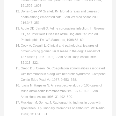
thromboembolism. Compend Contin Educ Pract Vet 1993;
15:1595–1603.
Doria-Rose VP, Scarlett JM. Mortality rates and causes of
death among emaciated cats. J Am Vet Med Assoc 2000;
216:347–351.
Addie DD, Jarrett O. Feline coronavirus infection. In: Greene
CE, ed. Infectious Diseases of the Dog and Cat, 2nd ed.
Philadelphia, PA: WB Saunders; 1998:58–69.
Cook A, Cowgill L. Clinical and pathological features of
protein-losing glomerular disease in the dog: A review of
137 cases (1985–1992). J Am Anim Hosp Assoc 1996;
32:313–322.
Greco DS, Green RA. Coagulation abnormalities associated
with thrombosis in a dog with nephrotic syndrome. Compend
Contin Educ Pract Vet 1987; 9:653–658.
Laste N, Harpster N. A retrospective study of 100 cases of
feline distal aortic thromboembolism: 1977–1993. J Am
Anim Hosp Assoc 1995; 31:492–500.
Fluckiger M, Gomez J. Radiographic findings in dogs with
spontaneous pulmonary thrombosis or embolism. Vet Radiol
1984; 25: 124–131.