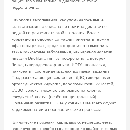
пациентов значительна, а диагностика также
недостаточна.
Этиология заболевания, как упоминалось выше,
статистически не описана по причине достаточно
редкой встречаемости этой патологии. Более
корректно в подобной ситуации применять термин
«факторы риска», среди которых можно выделить
такие конкретные заболевания, как кардиомиопатии,
инвазия Dirofilaria immitis, нефропатия с потерей
белка, гиперадренокортицизм, ИОГА, неоплазия,
панкреатит, системная красная волчанка, васкулит.
Предрасполагающие состояния: ДВС, гиподинамия,
ортопедическая хирургия, переломы крупных костей,
ССВО, сепсис, тяжелые системные патологии,
сосудистый доступ (особенно центральный).
Причинами развития ТЭЛА у кошек чаще всего служат
кардиомиопатии и неопластические процессы.
Клинические признаки, как правило, неспецифичны,
варьируются от слабо выраженных до крайне тяжелых.