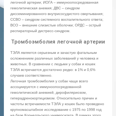
легочной артерии; ИОГА – иммуноопосредованная
гемолитическая анемия; ДВС – синдром
диссеминированного внутрисосудистого свертывания;
ССВО – синдром системного воспалительного ответа;
ВСО – внешние слизистые оболочки; ОРДС – острый
респираторный дистресс-синдром.
Тромбоэмболия легочной артерии
ТЭЛА является серьезным и зачастую фатальным
осложнением различных заболеваний у человека и
животных. В сравнении с людьми у собак и кошек
ТЭЛА встречается достаточно редко: в 1% и 0,6%
случаев соответственно.
Легочная тромбоэмболия у собак чаще всего
ассоциируется с иммуноопосредованной
гемолитической анемией, дирофиляриозом,
гиперадренокортицизмом. Относительно причин и
частоты встречаемости ТЭЛА у кошек было проведено
крупномасштабное исследование с 1975 по 1998 год
на базе Корнелльского университета. В рамках этого