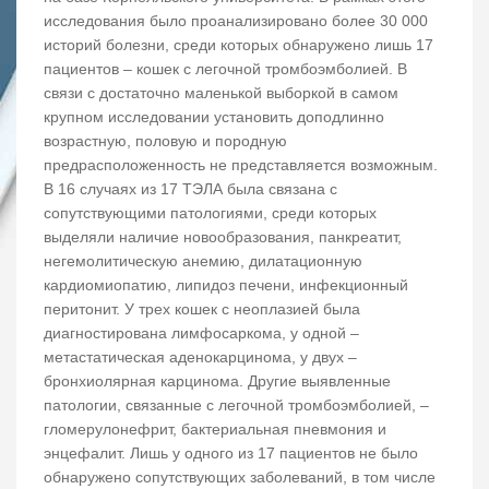
исследования было проанализировано более 30 000
историй болезни, среди которых обнаружено лишь 17
пациентов – кошек с легочной тромбоэмболией. В
связи с достаточно маленькой выборкой в самом
крупном исследовании установить доподлинно
возрастную, половую и породную
предрасположенность не представляется возможным.
В 16 случаях из 17 ТЭЛА была связана с
сопутствующими патологиями, среди которых
выделяли наличие новообразования, панкреатит,
негемолитическую анемию, дилатационную
кардиомиопатию, липидоз печени, инфекционный
перитонит. У трех кошек с неоплазией была
диагностирована лимфосаркома, у одной –
метастатическая аденокарцинома, у двух –
бронхиолярная карцинома. Другие выявленные
патологии, связанные с легочной тромбоэмболией, –
гломерулонефрит, бактериальная пневмония и
энцефалит. Лишь у одного из 17 пациентов не было
обнаружено сопутствующих заболеваний, в том числе