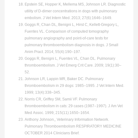
Epstein SE, Hopper K, Mellema MS, Johnson LR. Diagnostic
utility of D-dimer concentrations in dogs with pulmonary
embolism. J Vet Intern Med. 2013; 27(6):1646–1649.
Goggs R, Chan DL, Benigni L, Hirst C, Kellett-Gregory L,
Fuentes VL. Comparison of computed tomography
pulmonary angiography and point-of-care tests for
pulmonary thromboembolism diagnosis in dogs. J Small
Anim Pract. 2014; 55(4):190–197.
Goggs R, Benigni L, Fuentes VL, Chan DL. Pulmonary
thromboembolism. J Vet Emerg Crit Care. 2009; 19(1):30–
52.
Johnson LR, Lappin MR, Baker DC. Pulmonary
thromboembolism in 29 dogs: 1985–1995. J Vet Intern Med.
1999; 13(4):338–345.
Norris CR, Griffey SM, Samii VF. Pulmonary
thromboembolism in cats: 29 cases (1987–1997). J Am Vet
Med Assoc. 1999; 215(11):1650–1654.
Anthony Johnson,, Veterinary Information Network.
Pulmonary Thromboembolism RESPIRATORY MEDICINE
OCTOBER 2014 Clinicians Brief.