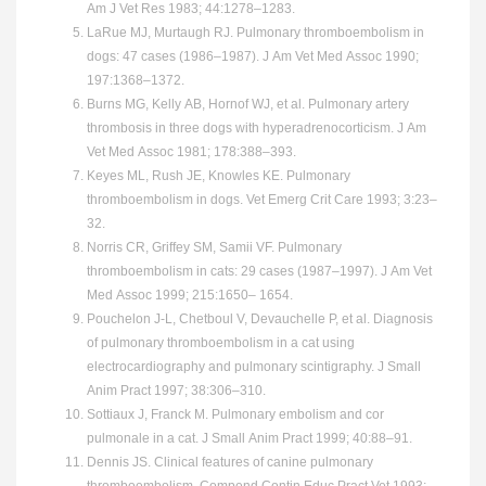
Am J Vet Res 1983; 44:1278–1283.
LaRue MJ, Murtaugh RJ. Pulmonary thromboembolism in
dogs: 47 cases (1986–1987). J Am Vet Med Assoc 1990;
197:1368–1372.
Burns MG, Kelly AB, Hornof WJ, et al. Pulmonary artery
thrombosis in three dogs with hyperadrenocorticism. J Am
Vet Med Assoc 1981; 178:388–393.
Keyes ML, Rush JE, Knowles KE. Pulmonary
thromboembolism in dogs. Vet Emerg Crit Care 1993; 3:23–
32.
Norris CR, Griffey SM, Samii VF. Pulmonary
thromboembolism in cats: 29 cases (1987–1997). J Am Vet
Med Assoc 1999; 215:1650– 1654.
Pouchelon J-L, Chetboul V, Devauchelle P, et al. Diagnosis
of pulmonary thromboembolism in a cat using
electrocardiography and pulmonary scintigraphy. J Small
Anim Pract 1997; 38:306–310.
Sottiaux J, Franck M. Pulmonary embolism and cor
pulmonale in a cat. J Small Anim Pract 1999; 40:88–91.
Dennis JS. Clinical features of canine pulmonary