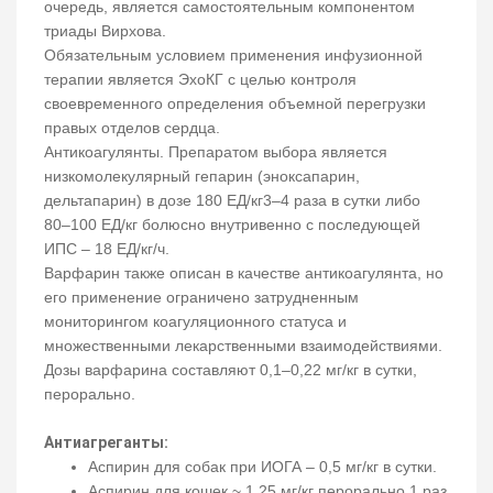
очередь, является самостоятельным компонентом
триады Вирхова.
Обязательным условием применения инфузионной
терапии является ЭхоКГ с целью контроля
своевременного определения объемной перегрузки
правых отделов сердца.
Антикоагулянты. Препаратом выбора является
низкомолекулярный гепарин (эноксапарин,
дельтапарин) в дозе 180 ЕД/кг3–4 раза в сутки либо
80–100 ЕД/кг болюсно внутривенно с последующей
ИПС – 18 ЕД/кг/ч.
Варфарин также описан в качестве антикоагулянта, но
его применение ограничено затрудненным
мониторингом коагуляционного статуса и
множественными лекарственными взаимодействиями.
Дозы варфарина составляют 0,1–0,22 мг/кг в сутки,
перорально.
Антиагреганты:
Аспирин для собак при ИОГА – 0,5 мг/кг в сутки.
Аспирин для кошек ~ 1,25 мг/кг перорально 1 раз