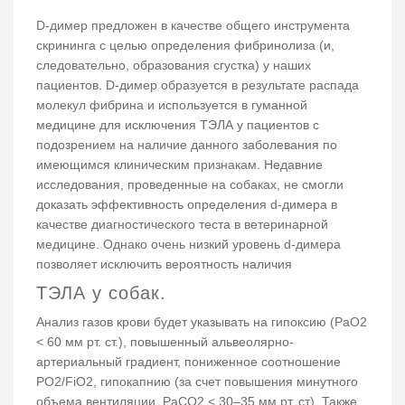
D-димер предложен в качестве общего инструмента
скрининга с целью определения фибринолиза (и,
следовательно, образования сгустка) у наших
пациентов. D-димер образуется в результате распада
молекул фибрина и используется в гуманной
медицине для исключения ТЭЛА у пациентов с
подозрением на наличие данного заболевания по
имеющимся клиническим признакам. Недавние
исследования, проведенные на собаках, не смогли
доказать эффективность определения d-димера в
качестве диагностического теста в ветеринарной
медицине. Однако очень низкий уровень d-димера
позволяет исключить вероятность наличия
ТЭЛА у собак.
Анализ газов крови будет указывать на гипоксию (PaO2
< 60 мм рт. ст.), повышенный альвеолярно-
артериальный градиент, пониженное соотношение
PO2/FiO2, гипокапнию (за счет повышения минутного
объема вентиляции, PaCO2 < 30–35 мм рт. ст). Также