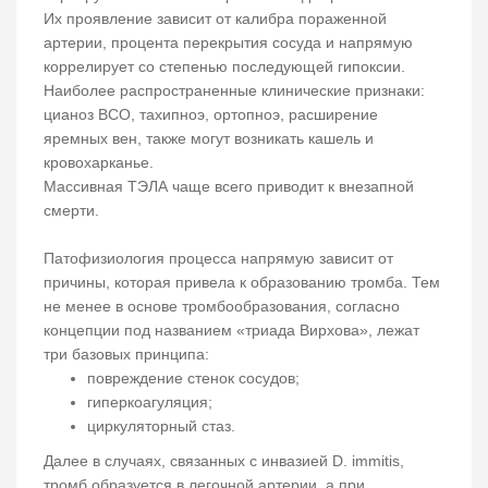
Их проявление зависит от калибра пораженной
артерии, процента перекрытия сосуда и напрямую
коррелирует со степенью последующей гипоксии.
Наиболее распространенные клинические признаки:
цианоз ВСО, тахипноэ, ортопноэ, расширение
яремных вен, также могут возникать кашель и
кровохарканье.
Массивная ТЭЛА чаще всего приводит к внезапной
смерти.
Патофизиология процесса напрямую зависит от
причины, которая привела к образованию тромба. Тем
не менее в основе тромбообразования, согласно
концепции под названием «триада Вирхова», лежат
три базовых принципа:
повреждение стенок сосудов;
гиперкоагуляция;
циркуляторный стаз.
Далее в случаях, связанных с инвазией D. immitis,
тромб образуется в легочной артерии, а при