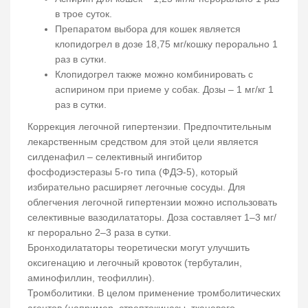
в трое суток.
Препаратом выбора для кошек является
клопидогрел в дозе 18,75 мг/кошку перорально 1
раз в сутки.
Клопидогрел также можно комбинировать с
аспирином при приеме у собак. Дозы – 1 мг/кг 1
раз в сутки.
Коррекция легочной гипертензии. Предпочтительным
лекарственным средством для этой цели является
силденафил – селективный ингибитор
фосфодиэстеразы 5-го типа (ФДЭ-5), который
избирательно расширяет легочные сосуды. Для
облегчения легочной гипертензии можно использовать
селективные вазодилататоры. Доза составляет 1–3 мг/
кг перорально 2–3 раза в сутки.
Бронходилататоры теоретически могут улучшить
оксигенацию и легочный кровоток (тербуталин,
аминофиллин, теофиллин).
Тромболитики. В целом применение тромболитических