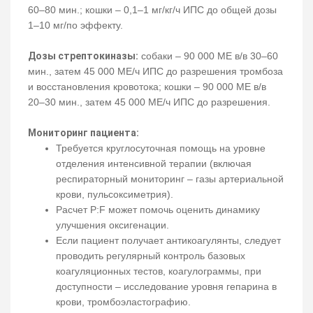
60–80 мин.; кошки – 0,1–1 мг/кг/ч ИПС до общей дозы
1–10 мг/по эффекту.
Дозы стрептокиназы:
собаки – 90 000 МЕ в/в 30–60
мин., затем 45 000 МЕ/ч ИПС до разрешения тромбоза
и восстановления кровотока; кошки – 90 000 МЕ в/в
20–30 мин., затем 45 000 МЕ/ч ИПС до разрешения.
Мониторинг пациента:
Требуется круглосуточная помощь на уровне
отделения интенсивной терапии (включая
респираторный мониторинг – газы артериальной
крови, пульсоксиметрия).
Расчет P:F может помочь оценить динамику
улучшения оксигенации.
Если пациент получает антикоагулянты, следует
проводить регулярный контроль базовых
коагуляционных тестов, коагулограммы, при
доступности – исследование уровня гепарина в
крови, тромбоэластографию.