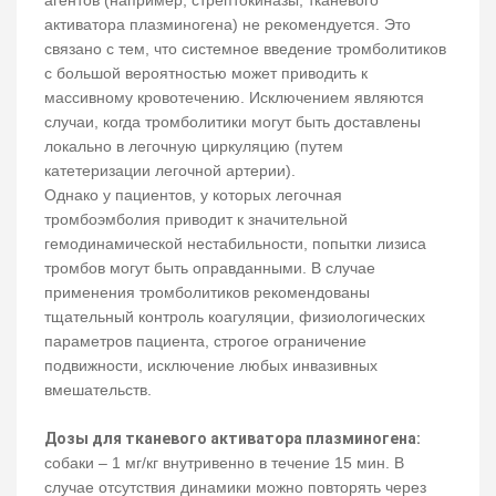
агентов (например, стрептокиназы, тканевого
активатора плазминогена) не рекомендуется. Это
связано с тем, что системное введение тромболитиков
с большой вероятностью может приводить к
массивному кровотечению. Исключением являются
случаи, когда тромболитики могут быть доставлены
локально в легочную циркуляцию (путем
катетеризации легочной артерии).
Однако у пациентов, у которых легочная
тромбоэмболия приводит к значительной
гемодинамической нестабильности, попытки лизиса
тромбов могут быть оправданными. В случае
применения тромболитиков рекомендованы
тщательный контроль коагуляции, физиологических
параметров пациента, строгое ограничение
подвижности, исключение любых инвазивных
вмешательств.
Дозы для тканевого активатора плазминогена:
собаки – 1 мг/кг внутривенно в течение 15 мин. В
случае отсутствия динамики можно повторять через