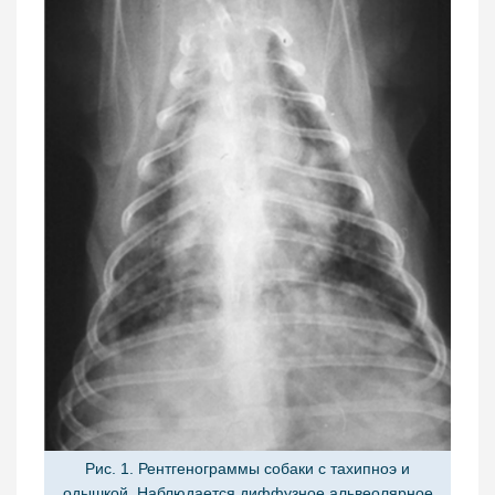
Рис. 1. Рентгенограммы собаки с тахипноэ и
одышкой. Наблюдается диффузное альвеолярное