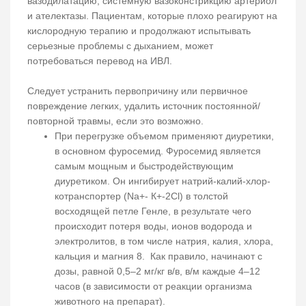
вазодилатацию, системную вазоконстрикцию артериол
и ателектазы. Пациентам, которые плохо реагируют на
кислородную терапию и продолжают испытывать
серьезные проблемы с дыханием, может
потребоваться перевод на ИВЛ.
Следует устранить первопричину или первичное
повреждение легких, удалить источник постоянной/
повторной травмы, если это возможно.
При перегрузке объемом применяют диуретики,
в основном фуросемид. Фуросемид является
самым мощным и быстродействующим
диуретиком. Он ингибирует натрий-калий-хлор-
котранспортер (Na+- К+-2Cl) в толстой
восходящей петле Генле, в результате чего
происходит потеря воды, ионов водорода и
электролитов, в том числе натрия, калия, хлора,
кальция и магния 8. Как правило, начинают с
дозы, равной 0,5–2 мг/кг в/в, в/м каждые 4–12
часов (в зависимости от реакции организма
животного на препарат).