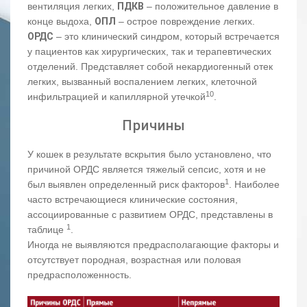
вентиляция легких,
ПДКВ
– положительное давление в
конце выдоха,
ОПЛ
– острое повреждение легких.
ОРДС
– это клинический синдром, который встречается
у пациентов как хирургических, так и терапевтических
отделений. Представляет собой некардиогенный отек
легких, вызванный воспалением легких, клеточной
10
инфильтрацией и капиллярной утечкой
.
Причины
У кошек в результате вскрытия было установлено, что
причиной ОРДС является тяжелый сепсис, хотя и не
1
был выявлен определенный риск факторов
. Наиболее
часто встречающиеся клинические состояния,
ассоциированные с развитием ОРДС, представлены в
1
таблице
.
Иногда не выявляются предрасполагающие факторы и
отсутствует породная, возрастная или половая
предрасположенность.