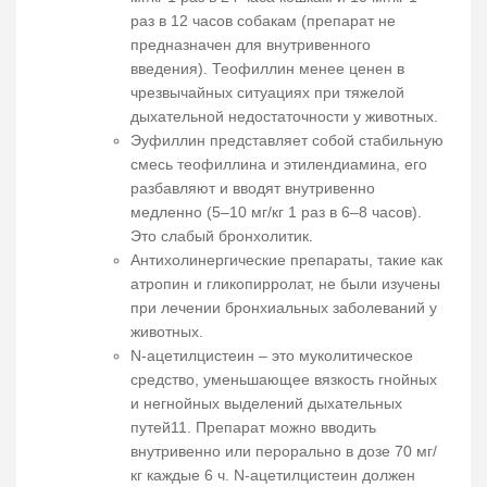
раз в 12 часов собакам (препарат не
предназначен для внутривенного
введения). Теофиллин менее ценен в
чрезвычайных ситуациях при тяжелой
дыхательной недостаточности у животных.
Эуфиллин представляет собой стабильную
смесь теофиллина и этилендиамина, его
разбавляют и вводят внутривенно
медленно (5–10 мг/кг 1 раз в 6–8 часов).
Это слабый бронхолитик.
Антихолинергические препараты, такие как
атропин и гликопирролат, не были изучены
при лечении бронхиальных заболеваний у
животных.
N-ацетилцистеин – это муколитическое
средство, уменьшающее вязкость гнойных
и негнойных выделений дыхательных
путей11. Препарат можно вводить
внутривенно или перорально в дозе 70 мг/
кг каждые 6 ч. N-ацетилцистеин должен