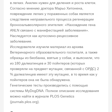
в легких. Анилин нужен для деления и роста клеток.
Согласно мнению доктора Марьо Хитонена,
повреждение легких у пораженных собак является
следствием неправильного процесса регенерации
бронхоальвеолярного эпителия: «Нахождение гена
ANLN связано с манифестацией заболевания».
Наследуется как аутосомно-рецессивное
заболевание.
Исследователи изучили материал из архива
Ветеринарного образовательного госпиталя, а также
образцы из биобанка, взятые у собак, и выяснили, что
из 180 далматинцев и 30 пойнтеров (которых
проверяли на предмет мутации, связанной с ОРДС) 2
% далматинцев имеют эту мутацию, в то время как у
пойнтеров она не была обнаружена.
Генетические тесты производились с помощью
системы MyDogDNA. Полное описание исследования
можно найти в журнале PLOS Genetics
(journals.plos.org).