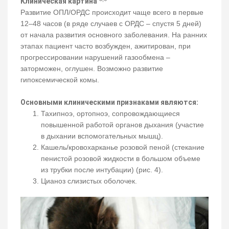
Клиническая картина
Развитие ОПЛ/ОРДС происходит чаще всего в первые
12–48 часов (в ряде случаев с ОРДС – спустя 5 дней)
от начала развития основного заболевания. На ранних
этапах пациент часто возбужден, ажитирован, при
прогрессировании нарушений газообмена –
заторможен, оглушен. Возможно развитие
гипоксемической комы.
Основными клиническими признаками являются:
Тахипноэ, ортопноэ, сопровождающиеся
повышенной работой органов дыхания (участие
в дыхании вспомогательных мышц).
Кашель/кровохарканье розовой пеной (стекание
пенистой розовой жидкости в большом объеме
из трубки после интубации) (рис. 4).
Цианоз слизистых оболочек.