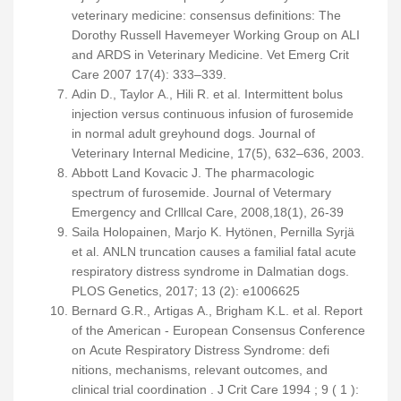
veterinary medicine: consensus definitions: The
Dorothy Russell Havemeyer Working Group on ALI
and ARDS in Veterinary Medicine. Vet Emerg Crit
Care 2007 17(4): 333–339.
Adin D., Taylor A., Hili R. et al. Intermittent bolus
injection versus continuous infusion of furosemide
in normal adult greyhound dogs. Journal of
Veterinary Internal Medicine, 17(5), 632–636, 2003.
Abbott Land Kovacic J. The pharmacologic
spectrum of furosemide. Journal of Vetermary
Emergency and Crlllcal Care, 2008,18(1), 26-39
Saila Holopainen, Marjo K. Hytönen, Pernilla Syrjä
et al. ANLN truncation causes a familial fatal acute
respiratory distress syndrome in Dalmatian dogs.
PLOS Genetics, 2017; 13 (2): e1006625
Bernard G.R., Artigas A., Brigham K.L. et al. Report
of the American - European Consensus Conference
on Acute Respiratory Distress Syndrome: defi
nitions, mechanisms, relevant outcomes, and
clinical trial coordination . J Crit Care 1994 ; 9 ( 1 ):