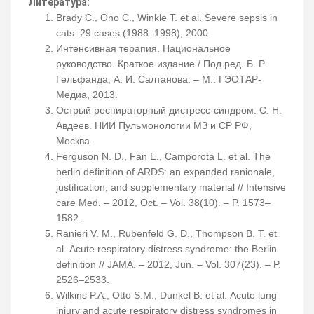
Литература:
Brady C., Ono C., Winkle T. et al. Severe sepsis in
cats: 29 cases (1988–1998), 2000.
Интенсивная терапия. Национальное
руководство. Краткое издание / Под ред. Б. Р.
Гельфанда, А. И. Салтанова. – М.: ГЭОТАР-
Медиа, 2013.
Острый респираторный дистресс-синдром. С. Н.
Авдеев. НИИ Пульмонологии МЗ и СР РФ,
Москва.
Ferguson N. D., Fan E., Camporota L. et al. The
berlin definition of ARDS: an expanded ranionale,
justification, and supplementary material // Intensive
care Med. – 2012, Oct. – Vol. 38(10). – P. 1573–
1582.
Ranieri V. M., Rubenfeld G. D., Thompson B. T. et
al. Acute respiratory distress syndrome: the Berlin
definition // JAMA. – 2012, Jun. – Vol. 307(23). – P.
2526–2533.
Wilkins P.A., Otto S.M., Dunkel B. et al. Acute lung
injury and acute respiratory distress syndromes in