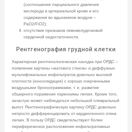
(соотношение парциального давления
кислорода в артериальной крови и его
содержания во вдыхаемом воздухе –
РаО2/FiO2);
отсутствие признаков левожелудочковой
сердечной недостаточности.
Рентгенография грудной клетки
Характерная рентгенологическая находка при ОРДС –
появление картины «матового стекла» и диффузных
мультифокальных инфильтратов довольно высокой
плотности (консолидация) с хорошо очерченными
воздушными бронхограммами, т. е. развитие
обширного поражения паренхимы легких. Кроме того,
зачастую может наблюдаться небольшой плевральный
выпот. Рентгенографическую картину ОРДС довольно
непросто дифференцировать от кардиогенного отека
легких. В пользу ОРДС свидетельствуют более
периферическое расположение инфильтративных