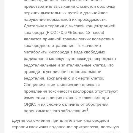
предотвратить высыхание слизистой оболочки
верхних дыхательных путей и дальнейшее
нарушение нормальной их проходимости.
Длительная терапия с высокой концентрацией
кислорода (FiO2 > 0,6 % более 12 часов)
является причиной травмы легких вследствие
кислородного отравления. Токсические
метаболиты кислорода в виде свободных
радикалов и молекул супероксида повреждают
эндотелиальные и эпителиальные клетки, что
приводит к увеличению проницаемости
эндотелия, воспалению и смерти клеток.
Специфические клинические признаки
проявления токсичности кислорода отсутствуют,
изменения в легких сходны с таковыми при
ОРДС, и их сложно отличить от обострения
3
паренхиматозного заболевания
.
Другие осложнения при длительной кислородной
терапии включают подавление эритропоэза, легочную