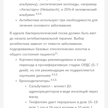
альбумину), синтетические коллоиды, например
«Хетастарч» (Hetastarch), и 25%-й человеческий
4,5,6
альбумин
.
Антибиотики используют при необходимости для
лечения основного заболевания.
В идеале бактериологический посев должен быть взят
до начала антибактериальной терапии. Выбор
антибиотика зависит от тяжести заболевания,
подозреваемых базовых этиологических агентов и
11
общего состояния пациента
.
Кортикостероиды рекомендованы в конце
перехода в пролиферативную стадию ОРДС (5–7
дней), но эти рекомендации не подкрепляются
4,5,6
научными данными
.
4,5,6
Бронходилататоры
:
Сальбутамол – агонист β2-
адренорецепторов в виде ингаляций через
маску.
Теофиллин дают перорально в дозе 15–19
мг/кг 1 раз в 24 часа кошкам и 10 мг/кг 1