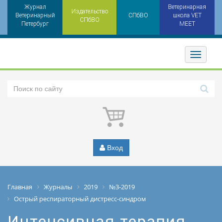
Журнал
Ветеринарная
Издательство
Ветеринарный
СПбВО
школа VET
СПбВО
Петербург
MEET
Toggler
Вход
Главная
Журналы
2019
№3-2019
Острый респираторный дистресс-синдром
Интенсивная терапия