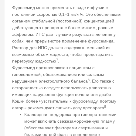
Фуросемид можно применять в виде инфузии с
постоянной скоростью 0,1–1 мг/кг/ч. Это обеспечивает
организм стабильной (постоянной) концентрацией
действующего препарата с более мягким, ровным
эффектом. ИПС дает лучшие результаты лечения у
собак, чем прерывистое применение фуросемида.
Раствор для ИПС должен содержать меньший из
возможных объем жидкости, чтобы предотвратить
7
перегрузку жидкостью
.
Фуросемид противопоказан пациентам с
гиповолемией, обезвоживанием или сильным
8
нарушением электролитного баланса
. Его также с
осторожностью следует использовать у животных,
имеющих нарушения функции печени или диабет.
Кошки более чувствительны к фуросемиду, поэтому
8
авторы рекомендуют снижать дозу препарата
.
Коллоидная поддержка при гипопротеинемии
может включать свежезамороженную плазму
(обеспечивает факторами свертывания и
белками острой фазы в дополнение к