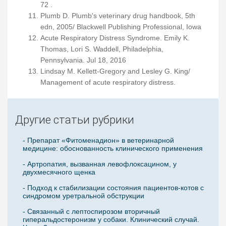
72 .
Plumb D. Plumb's veterinary drug handbook, 5th
edn, 2005/ Blackwell Publishing Professional, Iowa
Acute Respiratory Distress Syndrome. Emily K.
Thomas, Lori S. Waddell, Philadelphia,
Pennsylvania. Jul 18, 2016
Lindsay M. Kellett-Gregory and Lesley G. King/
Management of acute respiratory distress.
Другие статьи рубрики
- Препарат «Фитоменадион» в ветеринарной
медицине: обоснованность клинического применения
- Артропатия, вызванная левофлоксацином, у
двухмесячного щенка
- Подход к стабилизации состояния пациентов-котов с
синдромом уретральной обструкции
- Связанный с лептоспирозом вторичный
гиперальдостеронизм у собаки. Клинический случай.