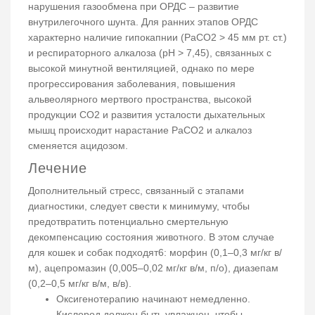
нарушения газообмена при ОРДС – развитие
внутрилегочного шунта. Для ранних этапов ОРДС
характерно наличие гипокапнии (РаСО2 > 45 мм рт. ст.)
и респираторного алкалоза (рН > 7,45), связанных с
высокой минутной вентиляцией, однако по мере
прогрессирования заболевания, повышения
альвеолярного мертвого пространства, высокой
продукции CO2 и развития усталости дыхательных
мышц происходит нарастание РаСО2 и алкалоз
сменяется ацидозом.
Лечение
Дополнительный стресс, связанный с этапами
диагностики, следует свести к минимуму, чтобы
предотвратить потенциально смертельную
декомпенсацию состояния животного. В этом случае
для кошек и собак подходят6: морфин (0,1–0,3 мг/кг в/
м), ацепромазин (0,005–0,02 мг/кг в/м, п/о), диазепам
(0,2–0,5 мг/кг в/м, в/в).
Оксигенотерапию начинают немедленно.
Кислород должен быть увлажнен, чтобы