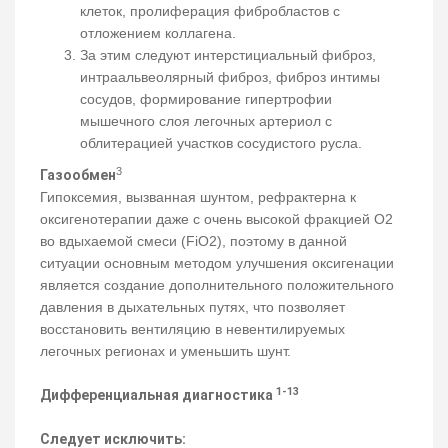
клеток, пролиферация фибробластов с
отложением коллагена.
За этим следуют интерстициальный фиброз,
интраальвеолярный фиброз, фиброз интимы
сосудов, формирование гипертрофии
мышечного слоя легочных артериол с
облитерацией участков сосудистого русла.
3
Газообмен
Гипоксемия, вызванная шунтом, рефрактерна к
оксигенотерапии даже с очень высокой фракцией О2
во вдыхаемой смеси (FiO2), поэтому в данной
ситуации основным методом улучшения оксигенации
является создание дополнительного положительного
давления в дыхательных путях, что позволяет
восстановить вентиляцию в невентилируемых
легочных регионах и уменьшить шунт.
1-13
Дифференциальная диагностика
Следует исключить: