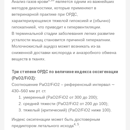
2,10
Анализ газов крови
является одним из важнейших
методов диагностики, которые применяют в
ветеринарной практике при ОРДС,
характеризующемся тяжелой гипоксией и (обычно)
гипокапнией, что приводит к гипервентиляции.
В терминальной стадии заболевания легких развитие
усталости мышц становится причиной гиперкапнии.
Молочнокислый ацидоз может возникать из-за
сниженной доставки кислорода и анаэробного обмена
веществ в тканях.
Три степени ОРДС по величине индекса оксигенации
(РаО2/FiO2):
Соотношение PaО2/FiО2 – референсный интервал ∼
430–560 мм рт. ст.
умеренный (PaО2/FiО2 от 300 до 200);
средней тяжести (PaО2/FiО2 от 200 до 100);
тяжелый (критический) (PaО2/FiО2 ниже 100).
Индекс оксигенации может быть достоверным
4, 5
предиктором летального исхода
.