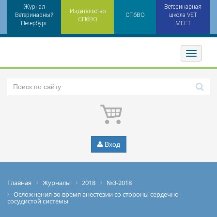
Журнал
Ветеринарная
Издательство
Ветеринарный
СПбВО
школа VET
СПбВО
Петербург
MEET
Toggler
Вход
Главная
Журналы
2018
№3-2018
Осложнения во время анестезии со стороны сердечно-
сосудистой системы