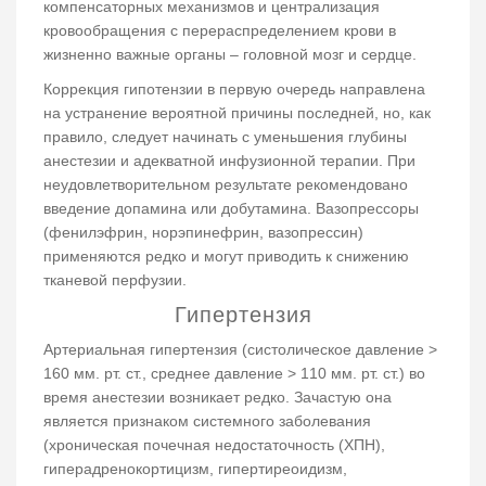
компенсаторных механизмов и централизация
кровообращения с перераспределением крови в
жизненно важные органы – головной мозг и сердце.
Коррекция гипотензии в первую очередь направлена
на устранение вероятной причины последней, но, как
правило, следует начинать с уменьшения глубины
анестезии и адекватной инфузионной терапии. При
неудовлетворительном результате рекомендовано
введение допамина или добутамина. Вазопрессоры
(фенилэфрин, норэпинефрин, вазопрессин)
применяются редко и могут приводить к снижению
тканевой перфузии.
Гипертензия
Артериальная гипертензия (систолическое давление ˃
160 мм. рт. ст., среднее давление ˃ 110 мм. рт. ст.) во
время анестезии возникает редко. Зачастую она
является признаком системного заболевания
(хроническая почечная недостаточность (ХПН),
гиперадренокортицизм, гипертиреоидизм,