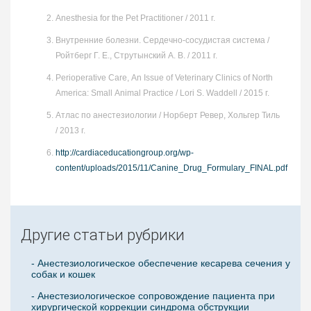
Anesthesia for the Pet Practitioner / 2011 г.
Внутренние болезни. Сердечно-сосудистая система /
Ройтберг Г. Е., Струтынский А. В. / 2011 г.
Perioperative Care, An Issue of Veterinary Clinics of North
America: Small Animal Practice / Lori S. Waddell / 2015 г.
Атлас по анестезиологии / Норберт Ревер, Хольгер Тиль
/ 2013 г.
http://cardiaceducationgroup.org/wp-
content/uploads/2015/11/Canine_Drug_Formulary_FINAL.pdf
Другие статьи рубрики
- Анестезиологическое обеспечение кесарева сечения у
собак и кошек
- Анестезиологическое сопровождение пациента при
хирургической коррекции синдрома обструкции