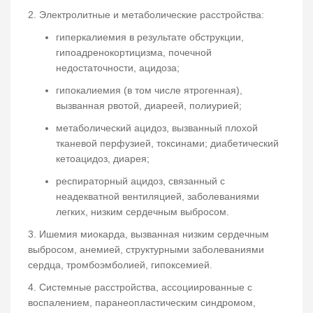
2. Электролитные и метаболические расстройства:
гиперкалиемия в результате обструкции,
гипоадренокортицизма, почечной
недостаточности, ацидоза;
гипокалиемия (в том числе ятрогенная),
вызванная рвотой, диареей, полиурией;
метаболический ацидоз, вызванный плохой
тканевой перфузией, токсинами; диабетический
кетоацидоз, диарея;
респираторный ацидоз, связанный с
неадекватной вентиляцией, заболеваниями
легких, низким сердечным выбросом.
3. Ишемия миокарда, вызванная низким сердечным
выбросом, анемией, структурными заболеваниями
сердца, тромбоэмболией, гипоксемией.
4. Системные расстройства, ассоциированные с
воспалением, паранеопластическим синдромом,