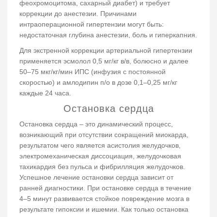
феохромоцитома, сахарный диабет) и требует
коррекции до анестезии. Причинами
интраоперационной гипертензии могут быть:
недостаточная глубина анестезии, боль и гиперкапния.
Для экстренной коррекции артериальной гипертензии
применяется эсмолол 0,5 мг/кг в/в, болюсно и далее
50–75 мкг/кг/мин ИПС (инфузия с постоянной
скоростью) и амлодипин п/о в дозе 0,1–0,25 мг/кг
каждые 24 часа.
Остановка сердца
Остановка сердца – это динамический процесс,
возникающий при отсутствии сокращений миокарда,
результатом чего является асистолия желудочков,
электромеханическая диссоциация, желудочковая
тахикардия без пульса и фибрилляция желудочков.
Успешное лечение остановки сердца зависит от
ранней диагностики. При остановке сердца в течение
4–5 минут развивается стойкое повреждение мозга в
результате гипоксии и ишемии. Как только остановка