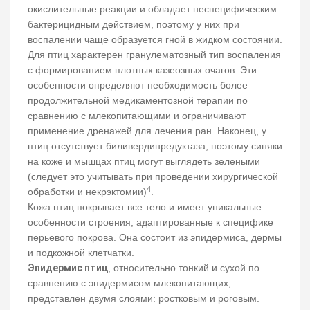
окислительные реакции и обладает неспецифическим
бактерицидным действием, поэтому у них при
воспалении чаще образуется гной в жидком состоянии.
Для птиц характерен гранулематозный тип воспаления
с формированием плотных казеозных очагов. Эти
особенности определяют необходимость более
продолжительной медикаментозной терапии по
сравнению с млекопитающими и ограничивают
применение дренажей для лечения ран. Наконец, у
птиц отсутствует биливердинредуктаза, поэтому синяки
на коже и мышцах птиц могут выглядеть зелеными
(следует это учитывать при проведении хирургической
4
обработки и некрэктомии)
.
Кожа птиц покрывает все тело и имеет уникальные
особенности строения, адаптированные к специфике
перьевого покрова. Она состоит из эпидермиса, дермы
и подкожной клетчатки.
Эпидермис птиц
, относительно тонкий и сухой по
сравнению с эпидермисом млекопитающих,
представлен двумя слоями: ростковым и роговым.