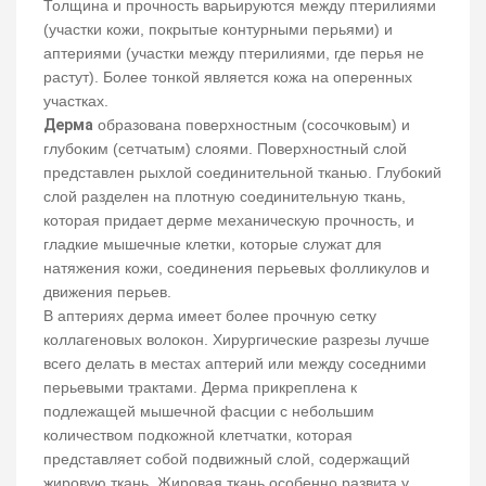
Толщина и прочность варьируются между птерилиями
(участки кожи, покрытые контурными перьями) и
аптериями (участки между птерилиями, где перья не
растут). Более тонкой является кожа на оперенных
участках.
Дерма
образована поверхностным (сосочковым) и
глубоким (сетчатым) слоями. Поверхностный слой
представлен рыхлой соединительной тканью. Глубокий
слой разделен на плотную соединительную ткань,
которая придает дерме механическую прочность, и
гладкие мышечные клетки, которые служат для
натяжения кожи, соединения перьевых фолликулов и
движения перьев.
В аптериях дерма имеет более прочную сетку
коллагеновых волокон. Хирургические разрезы лучше
всего делать в местах аптерий или между соседними
перьевыми трактами. Дерма прикреплена к
подлежащей мышечной фасции с небольшим
количеством подкожной клетчатки, которая
представляет собой подвижный слой, содержащий
жировую ткань. Жировая ткань особенно развита у