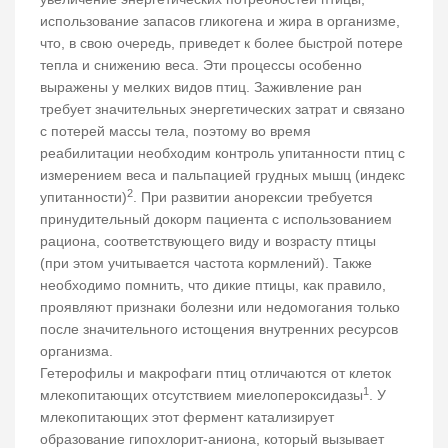
использование запасов гликогена и жира в организме,
что, в свою очередь, приведет к более быстрой потере
тепла и снижению веса. Эти процессы особенно
выражены у мелких видов птиц. Заживление ран
требует значительных энергетических затрат и связано
с потерей массы тела, поэтому во время
реабилитации необходим контроль упитанности птиц с
измерением веса и пальпацией грудных мышц (индекс
2
упитанности)
. При развитии анорексии требуется
принудительный докорм пациента с использованием
рациона, соответствующего виду и возрасту птицы
(при этом учитывается частота кормлений). Также
необходимо помнить, что дикие птицы, как правило,
проявляют признаки болезни или недомогания только
после значительного истощения внутренних ресурсов
организма.
Гетерофилы и макрофаги птиц отличаются от клеток
1
млекопитающих отсутствием миелопероксидазы
. У
млекопитающих этот фермент катализирует
образование гипохлорит-аниона, который вызывает