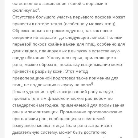
естественного заживления тканей с перьями в
3
фолликулах
.
Отсутствие большого участка перьевого покрова может
привести к потере тепла (особенно у мелких птиц).
Обрезка перьев не рекомендуется, так как новое
оперение не вырастет до следующей линьки. Полный
перьевой покров крайне важен для птиц, особенно для
диких видов, планируемых к выпуску в естественную
среду обитания. У попугаев перья, прилегающие к
ране, можно обрезать, поскольку выщипывание может
привести к разрыву кожи. Этот метод
предоперационной подготовки также применим для
6
птиц, не подлежащих выпуску на волю
.
После удаления грубых загрязнений рану следует
промыть теплым физиологическим раствором по
стандартной методике, применяемой для промывания
ран у млекопитающих. Промывание противопоказано
при наличии ран, сообщающихся с системой
воздушного мешка птицы. Если рана затрагивает
дыхательную систему, может быть достаточно