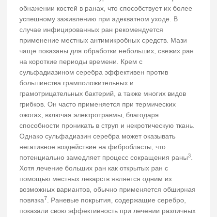
обнажении костей в ранах, что способствует их более
успешному заживлению при адекватном уходе. В
случае инфицированных ран рекомендуется
применение местных антимикробных средств. Мази
чаще показаны для обработки небольших, свежих ран
на короткие периоды времени. Крем с
сульфадиазином серебра эффективен против
большинства грамположительных и
грамотрицательных бактерий, а также многих видов
грибков. Он часто применяется при термических
ожогах, включая электротравмы, благодаря
способности проникать в струп и некротическую ткань.
Однако сульфадиазин серебра может оказывать
негативное воздействие на фибробласты, что
3
потенциально замедляет процесс сокращения раны
.
Хотя лечение больших ран как открытых ран с
помощью местных лекарств является одним из
возможных вариантов, обычно применяется обширная
7
повязка
. Раневые покрытия, содержащие серебро,
показали свою эффективность при лечении различных