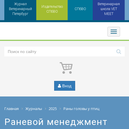
Журнал
Ветеринарная
Издательство
Ветеринарный
СПбВО
школа VET
СПбВО
Петербург
MEET
Toggler
Вход
Главная
Журналы
2025
Раны головы у птиц
Раневой менеджмент