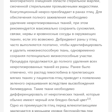
многократного очищения области стерильной марлей,
смоченной стерильными промывочными жидкостями.
Коагуляционный некроз преобладает в ранах птиц. Для
обеспечения полного заживления необходимо
удаление некротизированных тканей, при этом
рекомендуется максимально сохранить сухожилия,
связки, нервы и кровеносные сосуды в окружающих
тканях, если это возможно. Дебридмент раны у птиц
часто выполняется поэтапно, чтобы идентифицировать
и удалить нежизнеспособную ткань, одновременно
сохраняя потенциально жизнеспособные участки.
Процедура продолжается до полного удаления всех
некротизированных тканей из раны. Ранее было
отмечено, что распад гемоглобина в прилегающих
мягких тканях у пациентов-птиц приводит к появлению
зеленого окрашивания вследствие высвобождения
биливердина. Такие ткани необходимо
дифференцировать от некротических тканей, которые
3,6
обычно имеют черный или бледно-белый цвет
.
Одно из преимуществ птиц перед млекопитающими
заключается в меньшем уровне беспокойства при