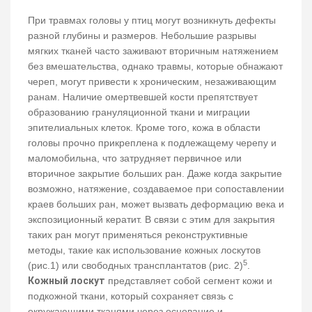
При травмах головы у птиц могут возникнуть дефекты
разной глубины и размеров. Небольшие разрывы
мягких тканей часто заживают вторичным натяжением
без вмешательства, однако травмы, которые обнажают
череп, могут привести к хроническим, незаживающим
ранам. Наличие омертвевшей кости препятствует
образованию грануляционной ткани и миграции
эпителиальных клеток. Кроме того, кожа в области
головы прочно прикреплена к подлежащему черепу и
маломобильна, что затрудняет первичное или
вторичное закрытие больших ран. Даже когда закрытие
возможно, натяжение, создаваемое при сопоставлении
краев больших ран, может вызвать деформацию века и
экспозиционный кератит. В связи с этим для закрытия
таких ран могут применяться реконструктивные
методы, такие как использование кожных лоскутов
5
(рис.1) или свободных трансплантатов (рис. 2)
.
Кожный лоскут
представляет собой сегмент кожи и
подкожной ткани, который сохраняет связь с
окружающими тканями через основание и