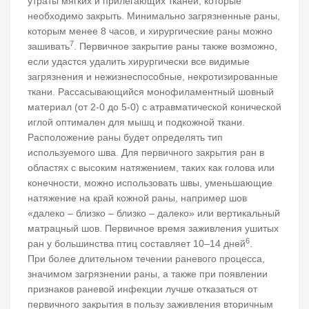
утраты мягких и прилегающих тканей, которые
необходимо закрыть. Минимально загрязненные раны,
которым менее 8 часов, и хирургические раны можно
7
зашивать
. Первичное закрытие раны также возможно,
если удастся удалить хирургически все видимые
загрязнения и нежизнеспособные, некротизированные
ткани. Рассасывающийся монофиламентный шовный
материал (от 2-0 до 5-0) с атравматической конической
иглой оптимален для мышц и подкожной ткани.
Расположение раны будет определять тип
используемого шва. Для первичного закрытия ран в
областях с высоким натяжением, таких как голова или
конечности, можно использовать швы, уменьшающие
натяжение на край кожной раны, например шов
«далеко – близко – близко – далеко» или вертикальный
матрацный шов. Первичное время заживления ушитых
6
ран у большинства птиц составляет 10–14 дней
.
При более длительном течении раневого процесса,
значимом загрязнении раны, а также при появлении
признаков раневой инфекции лучше отказаться от
первичного закрытия в пользу заживления вторичным