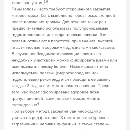
3,6
типов ран у птиц
.
Раны головы часто требуют отсроченного закрытия,
которое может быть выполнено через несколько дней
после получения травмы. Для лечения таких ран
предпочтительно использовать полупроницаемые
гидроколлоидные или гидрогелевые повязки. Эти
повязки отличаются простотой применения, высокой
пластичностью и хорошими адгезивными свойствами.
В случае необходимости фиксации повязок на
неудобных участках их можно фиксировать швами или
использовать повязку tie-over. Независимо от типа
используемой повязки (гидроколлоидная или
гидрогелевая) рекомендуется проводить ее замену
каждые 2–4 дня с момента начала лечения. После
того, как будет сформировано здоровое ложе
грануляционной ткани, повязки можно менять
4
еженедельно
.
При выборе метода закрытия ран необходимо
учитывать ряд факторов. К ним относятся уровень
загрязнения и наличие инфекции, а также степень