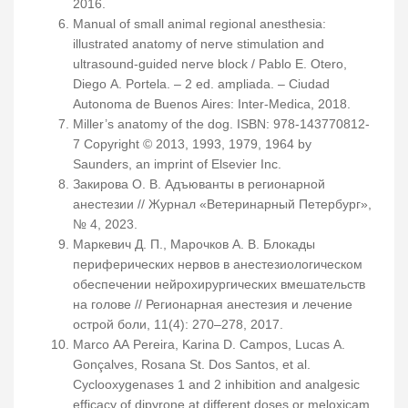
2016.
Manual of small animal regional anesthesia:
illustrated anatomy of nerve stimulation and
ultrasound-guided nerve block / Pablo E. Otero,
Diego A. Portela. – 2 ed. ampliada. – Ciudad
Autonoma de Buenos Aires: Inter-Medica, 2018.
Miller’s anatomy of the dog. ISBN: 978-143770812-
7 Copyright © 2013, 1993, 1979, 1964 by
Saunders, an imprint of Elsevier Inc.
Закирова О. В. Адъюванты в регионарной
анестезии // Журнал «Ветеринарный Петербург»,
№ 4, 2023.
Маркевич Д. П., Марочков А. В. Блокады
периферических нервов в анестезиологическом
обеспечении нейрохирургических вмешательств
на голове // Регионарная анестезия и лечение
острой боли, 11(4): 270–278, 2017.
Marco AA Pereira, Karina D. Campos, Lucas A.
Gonçalves, Rosana St. Dos Santos, et al.
Cyclooxygenases 1 and 2 inhibition and analgesic
efficacy of dipyrone at different doses or meloxicam