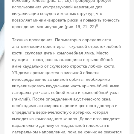
половину головы (рис. 17, 18). Процедура требует
использования ультразвуковой навигации для
визуализации сосудов и костных структур, что
позволяет минимизировать риски и повысить точность
6
проведения манипуляции (рис. 19, 21, 22)
.
Техника проведения. Пальпаторно определяются
анатомические ориентиры – скуловой отросток лобной
кости, скуловая дуга и крылонёбная ямка. Место
пункции – точка, располагающаяся в крылонёбной
ямке каудально от скулового отростка лобной кости.
УЗ-датчик размещается в височной области
непосредственно за связкой орбиты; необходимо
визуализировать каудальную часть крылонёбной ямки,
латеральную часть лобной кости и крылонёбный узел
(ганглий). После определения акустического окна
необходимо активировать режим цветного доплера и
определить верхнечелюстную артерию, которая
выходит из крыловидного канала. Далее игла вводится
параллельно датчику от медиальной плоскости в
латеральном направлении, пока ее кончик не окажется