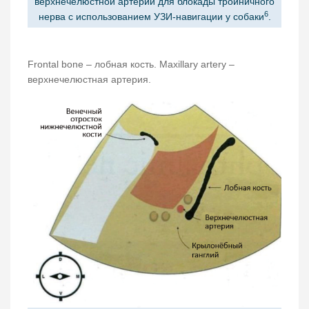
верхнечелюстной артерии для блокады тройничного
6
нерва с использованием УЗИ-навигации у собаки
.
Frontal bone – лобная кость. Maxillary artery –
верхнечелюстная артерия.