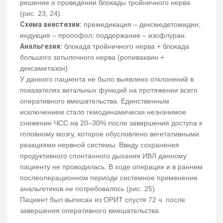
решение о проведении блокады тройничного нерва
(рис. 23, 24).
Схема анестезии:
премедикация – дексмедетомидин;
индукция – пропофол; поддержание – изофлуран.
Анальгезия:
блокада тройничного нерва + блокада
большого затылочного нерва (ропивакаин +
дексаметазон)
У данного пациента не было выявлено отклонений в
показателях витальных функций на протяжении всего
оперативного вмешательства. Единственным
исключением стало гемодинамически незначимое
снижение ЧСС на 20–30% после завершения доступа к
головному мозгу, которое обусловлено вегетативными
реакциями нервной системы. Ввиду сохранения
продуктивного спонтанного дыхания ИВЛ данному
пациенту не проводилась. В ходе операции и в раннем
послеоперационном периоде системное применение
анальгетиков не потребовалось (рис. 25).
Пациент был выписан из ОРИТ спустя 72 ч. после
завершения оперативного вмешательства.