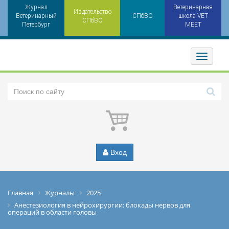
Журнал
Ветеринарная
Издательство
Ветеринарный
СПбВО
школа VET
СПбВО
Петербург
MEET
Toggler
Вход
Главная
Журналы
2025
Анестезиология в нейрохирургии: блокады нервов для
операций в области головы