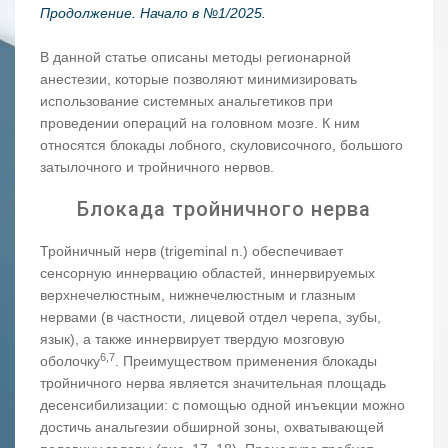
Продолжение. Начало в №1/2025.
В данной статье описаны методы регионарной
анестезии, которые позволяют минимизировать
использование системных анальгетиков при
проведении операций на головном мозге. К ним
относятся блокады лобного, скуловисочного, большого
затылочного и тройничного нервов.
Блокада тройничного нерва
Тройничный нерв (trigeminal n.) обеспечивает
сенсорную иннервацию областей, иннервируемых
верхнечелюстным, нижнечелюстным и глазным
нервами (в частности, лицевой отдел черепа, зубы,
язык), а также иннервирует твердую мозговую
6,7
оболочку
. Преимуществом применения блокады
тройничного нерва является значительная площадь
десенсибилизации: с помощью одной инъекции можно
достичь анальгезии обширной зоны, охватывающей