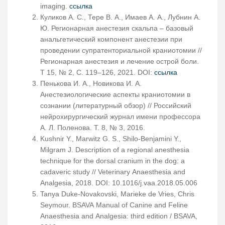
imaging.
ссылка
Куликов А. С., Тере В. А., Имаев А. А., Лубнин А.
Ю. Регионарная анестезия скальпа – базовый
анальгетический компонент анестезии при
проведении супратенториальной краниотомии //
Регионарная анестезия и лечение острой боли.
Т 15, № 2, С. 119–126, 2021. DOI:
ссылка
Пенькова И. А., Новикова И. А.
Анестезиологические аспекты краниотомии в
сознании (литературный обзор) // Российский
нейрохирургический журнал имени профессора
А. Л. Поленова. Т. 8, № 3, 2016.
Kushnir Y., Marwitz G. S., Shilo-Benjamini Y.,
Milgram J. Description of a regional anesthesia
technique for the dorsal cranium in the dog: a
cadaveric study // Veterinary Anaesthesia and
Analgesia, 2018. DOI: 10.1016/j.vaa.2018.05.006
Tanya Duke-Novakovski, Marieke de Vries, Chris
Seymour. BSAVA Manual of Canine and Feline
Anaesthesia and Analgesia: third edition / BSAVA,