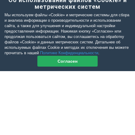
Об использовании файлов «Cookie» и
метрических систем
Мы используем файлы «Cookie» и метрические системы для сбора
и анализа информации о производительности и использовании
сайта, а также для улучшения и индивидуальной настройки
предоставления информации. Нажимая кнопку «Согласен» или
продолжая пользоваться сайтом, вы соглашаетесь на обработку
файлов «Cookie» и данных метрических систем. Детальнее об
используемых файлах Cookie и методах их отключения вы можете
прочитать в нашей
Политике Конфиденциальности
.
Согласен
Контакты журнала
По всем вопросам приобретения журнала Ветеринарный Петербург
обращайтесь:
Тел:
+7-960-272-75-98
tatyana.albul@yandex.ru