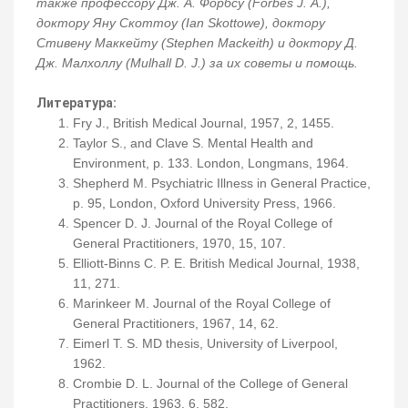
также профессору Дж. А. Форбсу (Forbes J. A.),
доктору Яну Скоттоу (Ian Skottowe), доктору
Стивену Маккейту (Stephen Mackeith) и доктору Д.
Дж. Малхоллу (Mulhall D. J.) за их советы и помощь.
Литература:
Fry J., British Medical Journal, 1957, 2, 1455.
Taylor S., and Clave S. Mental Health and
Environment, p. 133. London, Longmans, 1964.
Shepherd M. Psychiatric Illness in General Practice,
p. 95, London, Oxford University Press, 1966.
Spencer D. J. Journal of the Royal College of
General Practitioners, 1970, 15, 107.
Elliott-Binns C. P. E. British Medical Journal, 1938,
11, 271.
Marinkeer M. Journal of the Royal College of
General Practitioners, 1967, 14, 62.
Eimerl T. S. MD thesis, University of Liverpool,
1962.
Crombie D. L. Journal of the College of General
Practitioners, 1963, 6, 582.