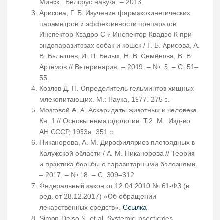
Минск.: Белорус навука. – 2013.
Арисова, Г. Б. Изучение фармакокинетических
параметров и эффективности препаратов
Инспектор Квадро С и Инспектор Квадро К при
эндопаразитозах собак и кошек / Г. Б. Арисова, А.
В. Балышев, И. П. Белых, Н. В. Семёнова, В. В.
Артёмов // Ветеринария. – 2019. – №. 5. – С. 51–
55.
Козлов Д. П. Определитель гельминтов хищных
млекопитающих. М.: Наука, 1977. 275 с.
Мозговой А. А. Аскаридаты животных и человека.
Кн. 1 // Основы нематодологии. Т.2. М.: Изд-во
АН СССР, 1953а. 351 с.
Никанорова, А. М. Дирофиляриоз плотоядных в
Калужской области / А. М. Никанорова // Теория
и практика борьбы с паразитарными болезнями.
– 2017. – № 18. – С. 309–312
Федеральный закон от 12.04.2010 № 61-ФЗ (в
ред. от 28.12.2017) «Об обращении
лекарственных средств».
Ссылка
Simon-Delso N. et al. Systemic insecticides