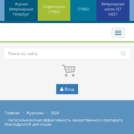
Журнал
Ветеринарная
Издательство
Ветеринарный
СПбВО
школа VET
СПбВО
Петербург
MEET
Toggler
Вход
Главная
Журналы
2024
Антигельминтная эффективность лекарственного препарата
МаксиДропс® для кошек