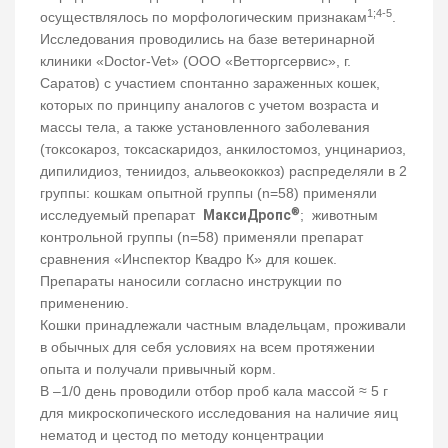
1;4-5
осуществлялось по морфологическим признакам
.
Исследования проводились на базе ветеринарной
клиники «Doctor-Vet» (ООО «Ветторгсервис», г.
Саратов) с участием спонтанно зараженных кошек,
которых по принципу аналогов с учетом возраста и
массы тела, а также установленного заболевания
(токсокароз, токсаскаридоз, анкилостомоз, унцинариоз,
дипилидиоз, тениидоз, альвеококкоз) распределяли в 2
группы: кошкам опытной группы (n=58) применяли
®
исследуемый препарат
МаксиДропс
; животным
контрольной группы (n=58) применяли препарат
сравнения «Инспектор Квадро К» для кошек.
Препараты наносили согласно инструкции по
применению.
Кошки принадлежали частным владельцам, проживали
в обычных для себя условиях на всем протяжении
опыта и получали привычный корм.
В –1/0 день проводили отбор проб кала массой ≈ 5 г
для микроскопического исследования на наличие яиц
нематод и цестод по методу концентрации