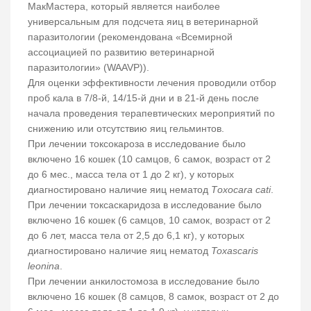
МакМастера, который является наиболее
универсальным для подсчета яиц в ветеринарной
паразитологии (рекомендована «Всемирной
ассоциацией по развитию ветеринарной
паразитологии» (WAAVP)).
Для оценки эффективности лечения проводили отбор
проб кала в 7/8-й, 14/15-й дни и в 21-й день после
начала проведения терапевтических мероприятий по
снижению или отсутствию яиц гельминтов.
При лечении токсокароза в исследование было
включено 16 кошек (10 самцов, 6 самок, возраст от 2
до 6 мес., масса тела от 1 до 2 кг), у которых
диагностировано наличие яиц нематод
Тoxocara cati
.
При лечении токсаскаридоза в исследование было
включено 16 кошек (6 самцов, 10 самок, возраст от 2
до 6 лет, масса тела от 2,5 до 6,1 кг), у которых
диагностировано наличие яиц нематод
Toxascaris
leonina
.
При лечении анкилостомоза в исследование было
включено 16 кошек (8 самцов, 8 самок, возраст от 2 до