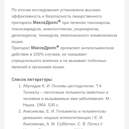
По итогам исследования установлена высокая
эффективность и безопасность лекарственного
®
препарата
МаксиДропс
при лечении токсокароза,
токсаскаридоза, анкилостомоза, унцинариоза,
дипилидиоза, тениидоза, имагинального альвеококкоза
кошек.
®
Препарат
МаксиДропс
проявляет антигельминтное
действие в 100% случаев, не оказывает
отрицательного влияния и не вызывает побочных
явлений в организме кошек.
Список литературы:
Абуладзе К. И. Основы цестодологии. Т.4.
Тениаты – ленточные гельминты животных и
человека и вызываемые ими заболевания. М.:
Наука, 1964. 530 с.
Анисимова, Е. И. Гельминты и гельминтозы
домашних хищных млекопитающих / Е. И.
Анисимова, А. М. Субботин, С. В. Полоз //