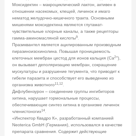
Моксидектин – макроциклический лактон, активен в
отношении насекомых, клещей, личинок и имаго
нематод желудочно-кишечного тракта. Основными
мишенями моксидектина являются глутамат-
чувствительные хлорные каналы, а также рецепторы
9
гамма-аминомасляной кислоты
.
Празиквантел является ацилированным производным
пиразиноизохинолина. Повышая проницаемость
2+
клеточных мембран цестод для ионов кальция (Са
),
он вызывает деполяризацию мембран, сокращение
мускулатуры и разрушение тегумента, что приводит к
гибели паразита и способствует его выведению из
11,12
организма животного
.
Дифлубензурон – соединение группы ингибиторов
хитина, нарушает гормональные процессы,
обеспечивающие синтез хитина в организме личинок
14
членистоногих
.
«Инспектор Квадро К», разработанный компанией
Neoterica GmbH (Германия), использовался в качестве
препарата сравнения. Содержит действующие