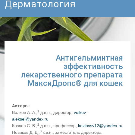
Дерматология
Антигельминтная
эффективность
лекарственного препарата
МаксиДропс® для кошек
Авторы:
1
Волков А. А.,
д.в.н., директор,
volkov-
aleksei@yandex.ru
2
Козлов С. В.,
д.в.н., профессор,
kozlovsv12@yandex.ru
3
Новиков Д. Д.,
к.в.н., заместитель директора