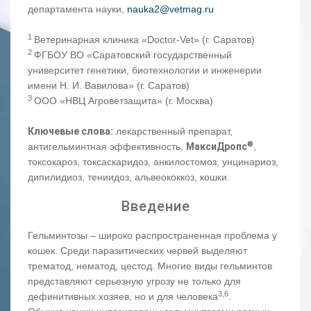
департамента науки,
nauka2@vetmag.ru
1
Ветеринарная клиника «Doctor-Vet» (г. Саратов)
2
ФГБОУ ВО «Саратовский государственный
университет генетики, биотехнологии и инженерии
имени Н. И. Вавилова» (г. Саратов)
3
ООО «НВЦ Агроветзащита» (г. Москва)
Ключевые слова:
лекарственный препарат,
®
антигельминтная эффективность,
МаксиДропс
,
токсокароз, токсаскаридоз, анкилостомоз, унцинариоз,
дипилидиоз, тениидоз, альвеококкоз, кошки.
Введение
Гельминтозы – широко распространенная проблема у
кошек. Среди паразитических червей выделяют
трематод, нематод, цестод. Многие виды гельминтов
представляют серьезную угрозу не только для
3,6
дефинитивных хозяев, но и для человека
.