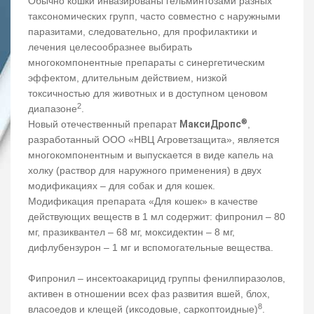
Обычно кошки инвазированы гельминтозами разных
таксономических групп, часто совместно с наружными
паразитами, следовательно, для профилактики и
лечения целесообразнее выбирать
многокомпонентные препараты с синергетическим
эффектом, длительным действием, низкой
токсичностью для животных и в доступном ценовом
2
диапазоне
.
®
Новый отечественный препарат
МаксиДропс
,
разработанный ООО «НВЦ Агроветзащита», является
многокомпонентным и выпускается в виде капель на
холку (раствор для наружного применения) в двух
модификациях – для собак и для кошек.
Модификация препарата «Для кошек» в качестве
действующих веществ в 1 мл содержит: фипронил – 80
мг, празиквантел – 68 мг, моксидектин – 8 мг,
дифлубензурон – 1 мг и вспомогательные вещества.
Фипронил – инсектоакарицид группы фенилпиразолов,
активен в отношении всех фаз развития вшей, блох,
8
власоедов и клещей (иксодовые, саркоптоидные)
.