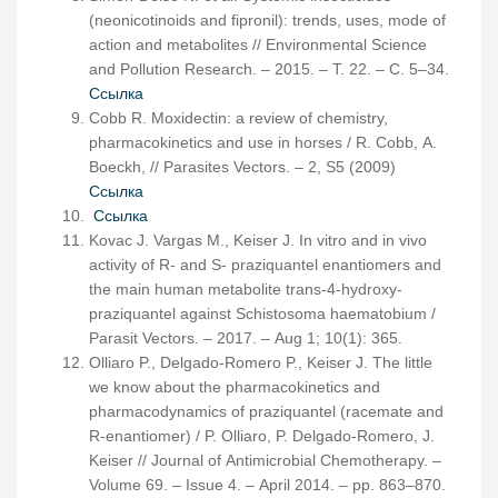
(neonicotinoids and fipronil): trends, uses, mode of
action and metabolites // Environmental Science
and Pollution Research. – 2015. – Т. 22. – С. 5–34.
Ссылка
Cobb R. Moxidectin: a review of chemistry,
pharmacokinetics and use in horses / R. Cobb, A.
Boeckh, // Parasites Vectors. – 2, S5 (2009)
Ссылка
Ссылка
Kovac J. Vargas M., Keiser J. In vitro and in vivo
activity of R- and S- praziquantel enantiomers and
the main human metabolite trans-4-hydroxy-
praziquantel against Schistosoma haematobium /
Parasit Vectors. – 2017. – Aug 1; 10(1): 365.
Olliaro P., Delgado-Romero P., Keiser J. The little
we know about the pharmacokinetics and
pharmacodynamics of praziquantel (racemate and
R-enantiomer) / P. Olliaro, P. Delgado-Romero, J.
Keiser // Journal of Antimicrobial Chemotherapy. –
Volume 69. – Issue 4. – April 2014. – pp. 863–870.