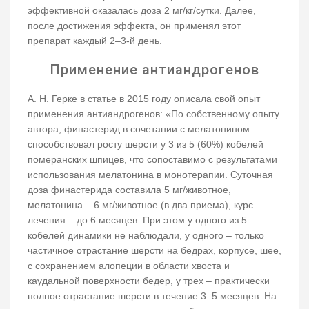
эффективной оказалась доза 2 мг/кг/сутки. Далее,
после достижения эффекта, он применял этот
препарат каждый 2–3-й день.
Применение антиандрогенов
А. Н. Герке в статье в 2015 году описала свой опыт
применения антиандрогенов: «По собственному опыту
автора, финастерид в сочетании с мелатонином
способствовал росту шерсти у 3 из 5 (60%) кобелей
померанских шпицев, что сопоставимо с результатами
использования мелатонина в монотерапии. Суточная
доза финастерида составила 5 мг/животное,
мелатонина – 6 мг/животное (в два приема), курс
лечения – до 6 месяцев. При этом у одного из 5
кобелей динамики не наблюдали, у одного – только
частичное отрастание шерсти на бедрах, корпусе, шее,
с сохранением алопеции в области хвоста и
каудальной поверхности бедер, у трех – практически
полное отрастание шерсти в течение 3–5 месяцев. На