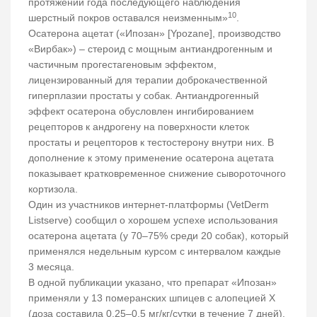
протяжении года последующего наблюдения
10
шерстный покров оставался неизменным»
.
Осатерона ацетат («Ипозан» [Ypozane], производство
«Вирбак») – стероид с мощным антиандрогенным и
частичным прогестагеновым эффектом,
лицензированный для терапии доброкачественной
гиперплазии простаты у собак. Антиандрогенный
эффект осатерона обусловлен ингибированием
рецепторов к андрогену на поверхности клеток
простаты и рецепторов к тестостерону внутри них. В
дополнение к этому применение осатерона ацетата
показывает кратковременное снижение сывороточного
кортизола.
Один из участников интернет-платформы (VetDerm
Listserve) сообщил о хорошем успехе использования
осатерона ацетата (у 70–75% среди 20 собак), который
применялся недельным курсом с интервалом каждые
3 месяца.
В одной публикации указано, что препарат «Ипозан»
применяли у 13 померанских шпицев с алопецией Х
(доза составила 0,25–0,5 мг/кг/сутки в течение 7 дней).