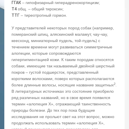
ГГАК
– гипофизарный гиперадренокортицизм;
Т4
общ. – общий тироксин;
ТТГ
– тиреотропный гормон.
У представителей некоторых пород собак (например,
померанский шпиц, аляскинский маламут, чау-чау,
кеесхонд, миниатюрный пудель, той-пудель) с
течением времени могут развиваться симметричные
алопеции, которые сопровождаются
гиперпигментацией кожи. К таким породам относятся
собаки, имеющие так называемый двойной шерстный
покров – густой подшерсток, представленный
короткими волосками, поверх которых располагаются
2
более длинные волосы, носящие название защитных
.
В литературных источниках это состояние приобрело
ряд различных названий, но в свое время появился
термин «алопеция Х», отражающий таинственность
природы болезни. До тех пор пока будущие
исследования не прольют свет на этот вопрос, можно
продолжать использовать термин «алопеция Х»,