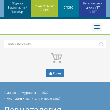
Журнал
Ветеринарная
Издательство
Ветеринарный
СПбВО
школа VET
СПбВО
Петербург
MEET
Toggler
Вход
Главная
Журналы
2022
Алопеция Х: лечить или не лечить?
Дерматология