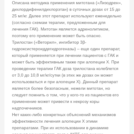
Описана методика применения митотана («Лизодрен»,
дихлордифенилдихлорэтан) в суточных дозах от 15 до
25 мг/кг. Далее этот препарат используют еженедельно
(согласно схемам терапии, предложенным для
лечения ГАК). Митотан является адренолитиком,
поэтому его применение может быть опасно.
Трилостан («Веторил», ингибитор 3β-
гидроксистероиддегидрогеназы) – еще один препарат,
который применяется при лечении пациентов с ГАК и
может быть эффективным также при алопеции Х. При
проведении терапии ГАК доза трилостана колеблется
от 3,0 до 10,8 мг/кг/сутки (в этих же дозах он может
использоваться и при алопеции Х). Данный препарат
является более безопасным, нежели митотан, но
следует помнить о том, что у кого-то из пациентов его
применение может привести к некрозу коры
надпочечников.
Нет каких-либо конкретных объяснений механизмов
эффективности лечения алопеции Х этими
препаратами. При их использовании в динамике