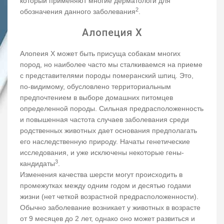
который применяют многие дерматологи для
2
обозначения данного заболевания
.
Алопеция Х
Алопеия Х может быть присуща собакам многих
пород, но наиболее часто мы сталкиваемся на приеме
с представителями породы померанский шпиц. Это,
по-видимому, обусловлено территориальным
предпочтением в выборе домашних питомцев
определенной породы. Сильная предрасположенность
и повышенная частота случаев заболевания среди
родственных животных дает основания предполагать
его наследственную природу. Начаты генетические
исследования, и уже исключены некоторые гены-
3
кандидаты
.
Изменения качества шерсти могут происходить в
промежутках между одним годом и десятью годами
жизни (нет четкой возрастной предрасположенности).
Обычно заболевание возникает у животных в возрасте
от 9 месяцев до 2 лет, однако оно может развиться и