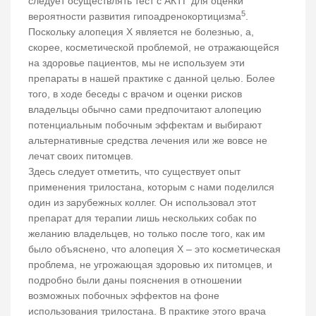
следует осуществлять тест с АКТГ для оценки
5
вероятности развития гипоадренокортицизма
.
Поскольку алопеция Х является не болезнью, а,
скорее, косметической проблемой, не отражающейся
на здоровье пациентов, мы не используем эти
препараты в нашей практике с данной целью. Более
того, в ходе беседы с врачом и оценки рисков
владельцы обычно сами предпочитают алопецию
потенциальным побочным эффектам и выбирают
альтернативные средства лечения или же вовсе не
лечат своих питомцев.
Здесь следует отметить, что существует опыт
применения трилостана, которым с нами поделился
один из зарубежных коллег. Он использовал этот
препарат для терапии лишь нескольких собак по
желанию владельцев, но только после того, как им
было объяснено, что алопеция Х – это косметическая
проблема, не угрожающая здоровью их питомцев, и
подробно были даны пояснения в отношении
возможных побочных эффектов на фоне
использования трилостана. В практике этого врача