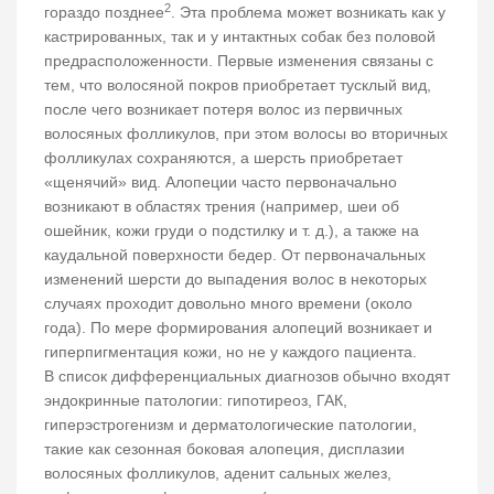
2
гораздо позднее
. Эта проблема может возникать как у
кастрированных, так и у интактных собак без половой
предрасположенности. Первые изменения связаны с
тем, что волосяной покров приобретает тусклый вид,
после чего возникает потеря волос из первичных
волосяных фолликулов, при этом волосы во вторичных
фолликулах сохраняются, а шерсть приобретает
«щенячий» вид. Алопеции часто первоначально
возникают в областях трения (например, шеи об
ошейник, кожи груди о подстилку и т. д.), а также на
каудальной поверхности бедер. От первоначальных
изменений шерсти до выпадения волос в некоторых
случаях проходит довольно много времени (около
года). По мере формирования алопеций возникает и
гиперпигментация кожи, но не у каждого пациента.
В список дифференциальных диагнозов обычно входят
эндокринные патологии: гипотиреоз, ГАК,
гиперэстрогенизм и дерматологические патологии,
такие как сезонная боковая алопеция, дисплазии
волосяных фолликулов, аденит сальных желез,