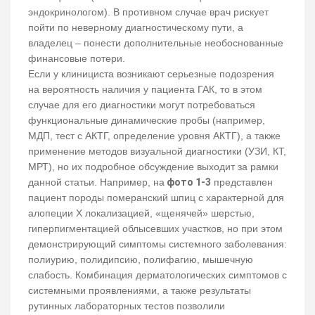
эндокринологом). В противном случае врач рискует
пойти по неверному диагностическому пути, а
владелец – понести дополнительные необоснованные
финансовые потери.
Если у клинициста возникают серьезные подозрения
на вероятность наличия у пациента ГАК, то в этом
случае для его диагностики могут потребоваться
функциональные динамические пробы (например,
МДП, тест с АКТГ, определение уровня АКТГ), а также
применение методов визуальной диагностики (УЗИ, КТ,
МРТ), но их подробное обсуждение выходит за рамки
данной статьи. Например, на
фото 1-3
представлен
пациент породы померанский шпиц с характерной для
алопеции Х локализацией, «щенячей» шерстью,
гиперпигментацией облысевших участков, но при этом
демонстрирующий симптомы системного заболевания:
полиурию, полидипсию, полифагию, мышечную
слабость. Комбинация дерматологических симптомов с
системными проявлениями, а также результаты
рутинных лабораторных тестов позволили