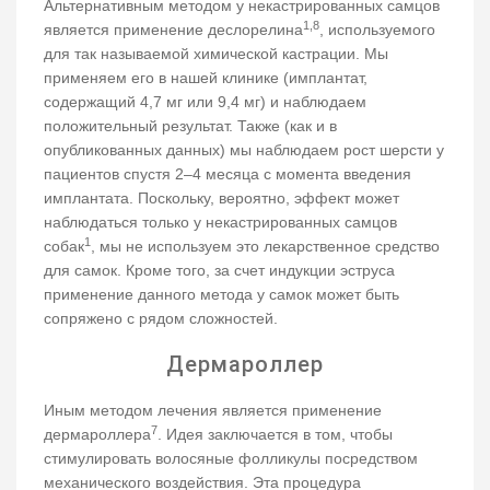
Альтернативным методом у некастрированных самцов
1,8
является применение деслорелина
, используемого
для так называемой химической кастрации. Мы
применяем его в нашей клинике (имплантат,
содержащий 4,7 мг или 9,4 мг) и наблюдаем
положительный результат. Также (как и в
опубликованных данных) мы наблюдаем рост шерсти у
пациентов спустя 2–4 месяца с момента введения
имплантата. Поскольку, вероятно, эффект может
наблюдаться только у некастрированных самцов
1
собак
, мы не используем это лекарственное средство
для самок. Кроме того, за счет индукции эструса
применение данного метода у самок может быть
сопряжено с рядом сложностей.
Дермароллер
Иным методом лечения является применение
7
дермароллера
. Идея заключается в том, чтобы
стимулировать волосяные фолликулы посредством
механического воздействия. Эта процедура