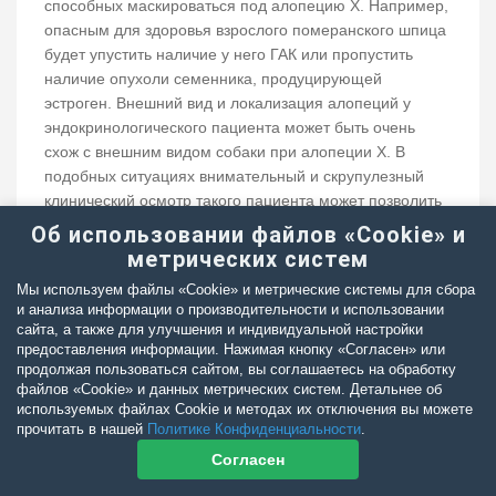
способных маскироваться под алопецию Х. Например,
опасным для здоровья взрослого померанского шпица
будет упустить наличие у него ГАК или пропустить
наличие опухоли семенника, продуцирующей
эстроген. Внешний вид и локализация алопеций у
эндокринологического пациента может быть очень
схож с внешним видом собаки при алопеции Х. В
подобных ситуациях внимательный и скрупулезный
клинический осмотр такого пациента может позволить
усомниться в том, что алопеция Х является ведущим
Об использовании файлов «Cookie» и
диагнозом. В таком случае направление мышления
метрических систем
врача-клинициста будет верным, а перспективы
Мы используем файлы «Cookie» и метрические системы для сбора
выздоровления – многообещающими. На этом этапе
и анализа информации о производительности и использовании
оценки состояния пациента очень важен коллективный
сайта, а также для улучшения и индивидуальной настройки
подход к диагностике и решению проблемы, поэтому
предоставления информации. Нажимая кнопку «Согласен» или
продолжая пользоваться сайтом, вы соглашаетесь на обработку
нередко мы рекомендуем владельцам животных с
файлов «Cookie» и данных метрических систем. Детальнее об
подозрением на алопецию Х посетить не только
используемых файлах Cookie и методах их отключения вы можете
дерматолога, но и эндокринолога.
прочитать в нашей
Политике Конфиденциальности
.
Согласен
Список литературы:
Albanese F., Malerba E., Abramo F., Miragliotta V.,