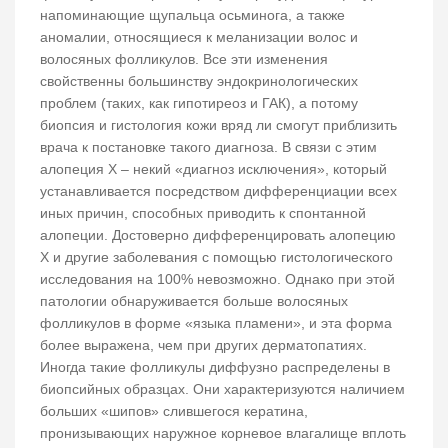
напоминающие щупальца осьминога, а также
аномалии, относящиеся к меланизации волос и
волосяных фолликулов. Все эти изменения
свойственны большинству эндокринологических
проблем (таких, как гипотиреоз и ГАК), а потому
биопсия и гистология кожи вряд ли смогут приблизить
врача к постановке такого диагноза. В связи с этим
алопеция Х – некий «диагноз исключения», который
устанавливается посредством дифференциации всех
иных причин, способных приводить к спонтанной
алопеции. Достоверно дифференцировать алопецию
Х и другие заболевания с помощью гистологического
исследования на 100% невозможно. Однако при этой
патологии обнаруживается больше волосяных
фолликулов в форме «языка пламени», и эта форма
более выражена, чем при других дерматопатиях.
Иногда такие фолликулы диффузно распределены в
биопсийных образцах. Они характеризуются наличием
больших «шипов» слившегося кератина,
пронизывающих наружное корневое влагалище вплоть