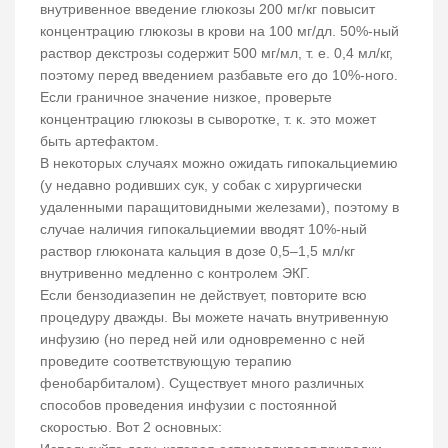
внутривенное введение глюкозы 200 мг/кг повысит
концентрацию глюкозы в крови на 100 мг/дл. 50%-ный
раствор декстрозы содержит 500 мг/мл, т. е. 0,4 мл/кг,
поэтому перед введением разбавьте его до 10%-ного.
Если граничное значение низкое, проверьте
концентрацию глюкозы в сыворотке, т. к. это может
быть артефактом.
В некоторых случаях можно ожидать гипокальциемию
(у недавно родивших сук, у собак с хирургически
удаленными паращитовидными железами), поэтому в
случае наличия гипокальциемии вводят 10%-ный
раствор глюконата кальция в дозе 0,5–1,5 мл/кг
внутривенно медленно с контролем ЭКГ.
Если бензодиазепин не действует, повторите всю
процедуру дважды. Вы можете начать внутривенную
инфузию (но перед ней или одновременно с ней
проведите соответствующую терапию
фенобарбиталом). Существует много различных
способов проведения инфузии с постоянной
скоростью. Вот 2 основных: