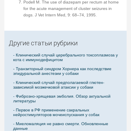
Podell M. The use of diazepam per rectum at home
for the acute management of cluster seizures in
dogs. J Vet Intern Med, 9: 68–74, 1995.
Другие статьи рубрики
- Клинический случай церебрального токсоплазмоза у
кота с иммунодефицитом
- Транзиторный синдром Хорнера как последствие
эпидуральной анестезии у собаки
- Клинический случай предполагаемой глютен-
зависимой мозжечковой атаксии у собаки
- Фиброзно-хрящевая эмболия. Обзор актуальной
литературы
- Первое в РФ применение сакральных
нейростимуляторов мочеиспускания у собак
- Миеломаляция не равно смерти. Обновленные
данные