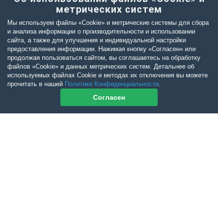
метрических систем
Мы используем файлы «Cookie» и метрические системы для сбора
и анализа информации о производительности и использовании
сайта, а также для улучшения и индивидуальной настройки
предоставления информации. Нажимая кнопку «Согласен» или
продолжая пользоваться сайтом, вы соглашаетесь на обработку
файлов «Cookie» и данных метрических систем. Детальнее об
используемых файлах Cookie и методах их отключения вы можете
прочитать в нашей
Политике Конфиденциальности
.
Согласен
Контакты журнала
По всем вопросам приобретения журнала Ветеринарный Петербург
обращайтесь:
Тел:
+7-960-272-75-98
tatyana.albul@yandex.ru