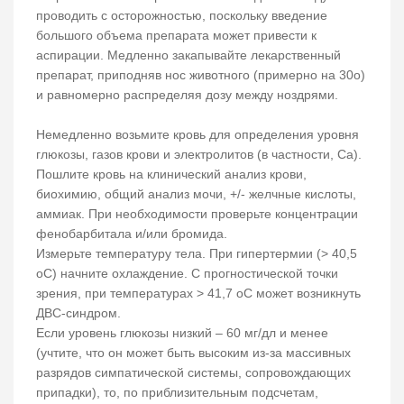
проводить с осторожностью, поскольку введение
большого объема препарата может привести к
аспирации. Медленно закапывайте лекарственный
препарат, приподняв нос животного (примерно на 30о)
и равномерно распределяя дозу между ноздрями.
Немедленно возьмите кровь для определения уровня
глюкозы, газов крови и электролитов (в частности, Са).
Пошлите кровь на клинический анализ крови,
биохимию, общий анализ мочи, +/- желчные кислоты,
аммиак. При необходимости проверьте концентрации
фенобарбитала и/или бромида.
Измерьте температуру тела. При гипертермии (> 40,5
oС) начните охлаждение. С прогностической точки
зрения, при температурах > 41,7 oС может возникнуть
ДВС-синдром.
Если уровень глюкозы низкий – 60 мг/дл и менее
(учтите, что он может быть высоким из-за массивных
разрядов симпатической системы, сопровождающих
припадки), то, по приблизительным подсчетам,