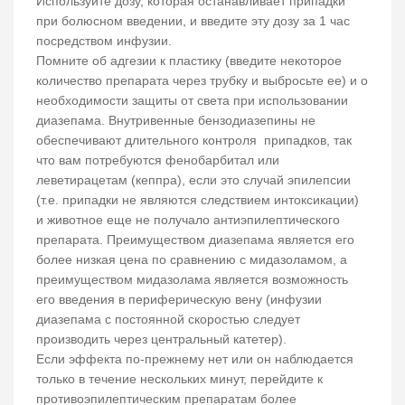
Используйте дозу, которая останавливает припадки
при болюсном введении, и введите эту дозу за 1 час
посредством инфузии.
Помните об адгезии к пластику (введите некоторое
количество препарата через трубку и выбросьте ее) и о
необходимости защиты от света при использовании
диазепама. Внутривенные бензодиазепины не
обеспечивают длительного контроля припадков, так
что вам потребуются фенобарбитал или
леветирацетам (кеппра), если это случай эпилепсии
(т.е. припадки не являются следствием интоксикации)
и животное еще не получало антиэпилептического
препарата. Преимуществом диазепама является его
более низкая цена по сравнению с мидазоламом, а
преимуществом мидазолама является возможность
его введения в периферическую вену (инфузии
диазепама с постоянной скоростью следует
производить через центральный катетер).
Если эффекта по-прежнему нет или он наблюдается
только в течение нескольких минут, перейдите к
противоэпилептическим препаратам более