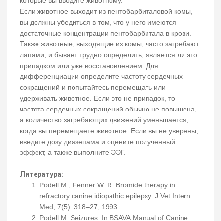
которые вы вводите животному.
Если животное выходит из пентобарбиталовой комы,
вы должны убедиться в том, что у него имеются
достаточные концентрации пентобарбитала в крови.
Также животные, выходящие из комы, часто загребают
лапами, и бывает трудно определить, является ли это
припадком или уже восстановлением. Для
дифференциации определите частоту сердечных
сокращений и попытайтесь перемещать или
удерживать животное. Если это не припадок, то
частота сердечных сокращений обычно не повышена,
а количество загребающих движений уменьшается,
когда вы перемещаете животное. Если вы не уверены,
введите дозу диазепама и оцените полученный
эффект, а также выполните ЭЭГ.
Литература:
Podell M., Fenner W. R. Bromide therapy in
refractory canine idiopathic epilepsy. J Vet Intern
Med, 7(5): 318–27, 1993.
Podell M. Seizures. In BSAVA Manual of Canine