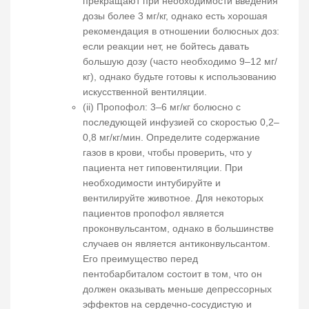
прекращают при необходимости введения
дозы более 3 мг/кг, однако есть хорошая
рекомендация в отношении болюсных доз:
если реакции нет, не бойтесь давать
большую дозу (часто необходимо 9–12 мг/
кг), однако будьте готовы к использованию
искусственной вентиляции.
(ii) Пропофол: 3–6 мг/кг болюсно с
последующей инфузией со скоростью 0,2–
0,8 мг/кг/мин. Определите содержание
газов в крови, чтобы проверить, что у
пациента нет гиповентиляции. При
необходимости интубируйте и
вентилируйте животное. Для некоторых
пациентов пропофол является
проконвульсантом, однако в большинстве
случаев он является антиконвульсантом.
Его преимущество перед
пентобарбиталом состоит в том, что он
должен оказывать меньше депрессорных
эффектов на сердечно-сосудистую и