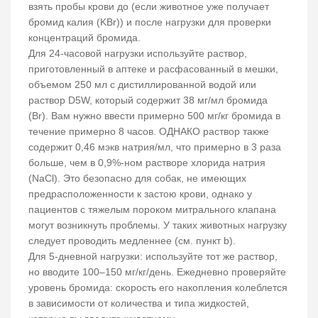
взять пробы крови до (если животное уже получает
бромид калия (KBr)) и после нагрузки для проверки
концентраций бромида.
Для 24-часовой нагрузки используйте раствор,
приготовленный в аптеке и расфасованный в мешки,
объемом 250 мл с дистиллированной водой или
раствор D5W, который содержит 38 мг/мл бромида
(Br). Вам нужно ввести примерно 500 мг/кг бромида в
течение примерно 8 часов. ОДНАКО раствор также
содержит 0,46 мэкв натрия/мл, что примерно в 3 раза
больше, чем в 0,9%-ном растворе хлорида натрия
(NaCl). Это безопасно для собак, не имеющих
предрасположенности к застою крови, однако у
пациентов с тяжелым пороком митрального клапана
могут возникнуть проблемы. У таких животных нагрузку
следует проводить медленнее (см. пункт b).
Для 5-дневной нагрузки: используйте тот же раствор,
но вводите 100–150 мг/кг/день. Ежедневно проверяйте
уровень бромида: скорость его накопления колеблется
в зависимости от количества и типа жидкостей,