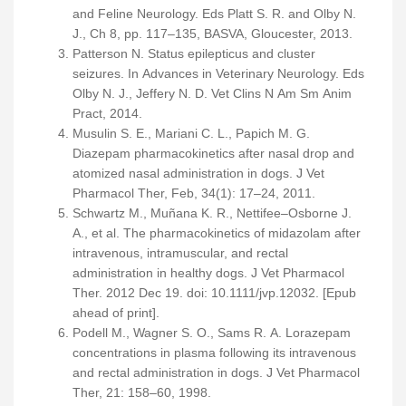
and Feline Neurology. Eds Platt S. R. and Olby N.
J., Ch 8, pp. 117–135, BASVA, Gloucester, 2013.
Patterson N. Status epilepticus and cluster
seizures. In Advances in Veterinary Neurology. Eds
Olby N. J., Jeffery N. D. Vet Clins N Am Sm Anim
Pract, 2014.
Musulin S. E., Mariani C. L., Papich M. G.
Diazepam pharmacokinetics after nasal drop and
atomized nasal administration in dogs. J Vet
Pharmacol Ther, Feb, 34(1): 17–24, 2011.
Schwartz M., Muñana K. R., Nettifee–Osborne J.
A., et al. The pharmacokinetics of midazolam after
intravenous, intramuscular, and rectal
administration in healthy dogs. J Vet Pharmacol
Ther. 2012 Dec 19. doi: 10.1111/jvp.12032. [Epub
ahead of print].
Podell M., Wagner S. O., Sams R. A. Lorazepam
concentrations in plasma following its intravenous
and rectal administration in dogs. J Vet Pharmacol
Ther, 21: 158–60, 1998.