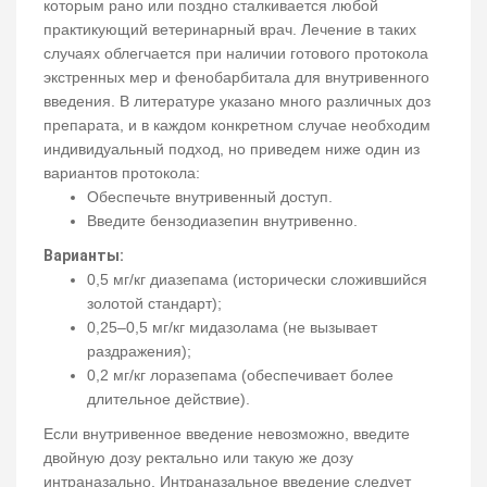
которым рано или поздно сталкивается любой
практикующий ветеринарный врач. Лечение в таких
случаях облегчается при наличии готового протокола
экстренных мер и фенобарбитала для внутривенного
введения. В литературе указано много различных доз
препарата, и в каждом конкретном случае необходим
индивидуальный подход, но приведем ниже один из
вариантов протокола:
Обеспечьте внутривенный доступ.
Введите бензодиазепин внутривенно.
Варианты:
0,5 мг/кг диазепама (исторически сложившийся
золотой стандарт);
0,25–0,5 мг/кг мидазолама (не вызывает
раздражения);
0,2 мг/кг лоразепама (обеспечивает более
длительное действие).
Если внутривенное введение невозможно, введите
двойную дозу ректально или такую же дозу
интраназально. Интраназальное введение следует