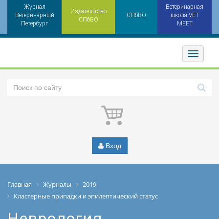
Журнал
Ветеринарная
Издательство
Ветеринарный
СПбВО
школа VET
СПбВО
Петербург
MEET
Toggler
Вход
Главная
Журналы
2019
Кластерные припадки и эпилептический статус
Неврология