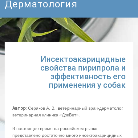
Дерматология
Инсектоакарицидные
свойства пирипрола и
эффективность его
применения у собак
Автор:
Серяков А. В., ветеринарный врач-дерматолог,
ветеринарная клиника «ДокВет».
В настоящее время на российском рынке
представлено достаточно много инсектоакарицидных