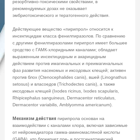
резорбтивно-токсическими свойствами, в
рекомендуемых дозах не оказывает
эмбриотоксического и тератогенного действия.
Действующее вещество «пирипрол» относится к
инсектицидам класса фенилпиразолов. По сравнению
с другими фенилпиразолами пирипрол имеет большее
сродство с ГАМК-хлоридными каналами; обладает
выраженным инсектицидным и акарицидным
действием против имагинальных и преимагинальных
фаз развития насекомых и иксодовых клещей; активен
против блох (Ctenocephalides canis), вшей (Linognathus
setosus) и власоедов (Trichodectes canis), а также
иксодовых клещей (Ixodes ricinus, Ixodes scapularis,
Rhipicephalus sanguineus, Dermacentor reticulatus,
Dermacentor variabilis, Amblyomma americanum).
Механизм действия
пирипрола основан на
взаимодействии с каналами хлора, включая зависимые
от нейромедиатора гамма-аминомасляной кислоты
(GABA), что блокирует пре- и постсинаптический