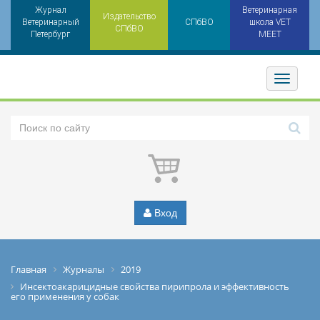
Журнал
Ветеринарная
Издательство
Ветеринарный
СПбВО
школа VET
СПбВО
Петербург
MEET
Toggler
Вход
Главная
Журналы
2019
Инсектоакарицидные свойства пирипрола и эффективность
его применения у собак