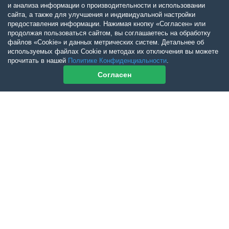
и анализа информации о производительности и использовании
сайта, а также для улучшения и индивидуальной настройки
предоставления информации. Нажимая кнопку «Согласен» или
продолжая пользоваться сайтом, вы соглашаетесь на обработку
файлов «Cookie» и данных метрических систем. Детальнее об
используемых файлах Cookie и методах их отключения вы можете
прочитать в нашей
Политике Конфиденциальности
.
Согласен
Контакты журнала
По всем вопросам приобретения журнала Ветеринарный Петербург
обращайтесь:
Тел:
+7-960-272-75-98
tatyana.albul@yandex.ru
По всем вопросам приобретения книг обращайтесь:
+7 (950) 001-33-14