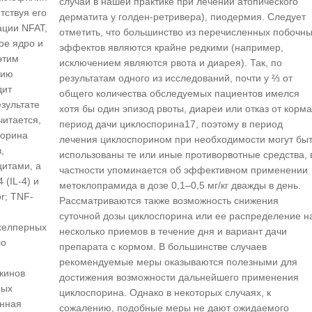
случай в нашей практике при лечении атопического
тствуя его
дерматита у голден-ретривера), пиодермия. Следует
ции NFAT,
отметить, что большинство из перечисленных побочн
ое ядро и
эффектов являются крайне редкими (например,
этим
исключением являются рвота и диарея). Так, по
нию
результатам одного из исследований, почти у ⅔ от
дит
общего количества обследуемых пациентов имелся
зультате
хотя бы один эпизод рвоты, диареи или отказ от корма
читается,
период дачи циклоспорина17, поэтому в период
порина
лечения циклоспорином при необходимости могут бы
,
использованы те или иные противорвотные средства, 
итами, а
частности упоминается об эффективном применении
 (IL-4) и
метоклопрамида в дозе 0,1–0,5 мг/кг дважды в день.
or; TNF-
Рассматриваются также возможность снижения
суточной дозы циклоспорина или ее распределение н
 хелперных
несколько приемов в течение дня и вариант дачи
ло
препарата с кормом. В большинстве случаев
.
рекомендуемые меры оказываются полезными для
кинов
достижения возможности дальнейшего применения
ных
циклоспорина. Однако в некоторых случаях, к
енная
сожалению, подобные меры не дают ожидаемого