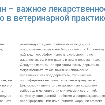
н – важное лекарственно
о в ветеринарной практик
ач-
рекомендуется дача препарата натощак, что
и,
предполагает лучшую его биодоступность. По нашему
т-
наблюдению, эффективность циклоспорина не
изменяется, если его давать и после приема пищи.
Следует отметить, что при атопическом дерматите
могут возникать такие тяжелые клинические
й
проявления, как пододерматиты, хронические
тве, как
пролиферативные отиты, акральные гранулемы.
 по его
Циклоспорин является лекарственным средством
нты
выбора для лечения этих клинических состояний,
недугов
сопутствующих данной проблеме и сопровождающихс
тво? Кто
пролиферативными изменениями. Хороший эффект,