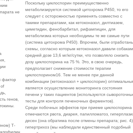
Поскольку циклоспорин преимущественно
ским
метаболизируется системой цитохрома Р450, то его
парата не
следует с осторожностью применять совместно с
такими препаратами, как кетоконазол, дилтиазем,
циметидин, фенобарбитал, рифампицин, для
метаболизма которых необходимы те же самые пути
(система цитохрома Р450). Впрочем, были отработан
схемы, согласно которым кетоконазол давали собакам
а
средней дозе 13,6 мг/кг/сутки, что позволяло снизить
ия,
дозу циклоспорина на 75 %. Это, в свою очередь,
ции
предполагает снижение стоимости терапии
циклоспорином16. Тем не менее при данной
й фактор
комбинации (кетоконазол + циклоспорин) оптимальны
 of
является осуществление мониторинга состояния
едь,
печени у таких пациентов (используются сывороточны
сть генов,
тесты для контроля печеночных ферментов).
итокины.
Среди побочных эффектов при приеме циклоспорина
отмечаются рвота, диарея, папилломатоз, гиперплази
десен (она обратима после отмены препарата; рис. 4)
ном) Т-
гипертрихоз (мы наблюдали единственный подобный
циклофилин