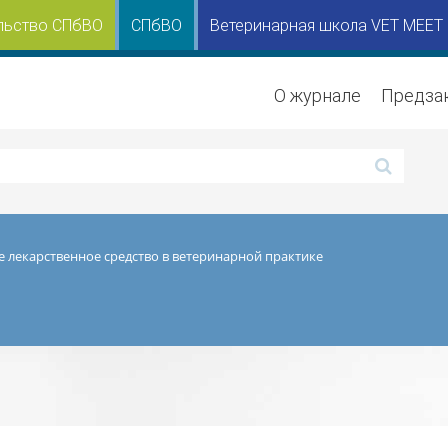
льство СПбВО
СПбВО
Ветеринарная школа VET MEET
О журнале
Предза
 лекарственное средство в ветеринарной практике