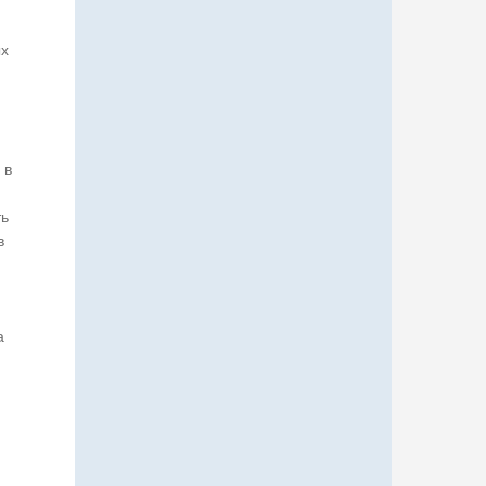
ых
 в
ть
в
а