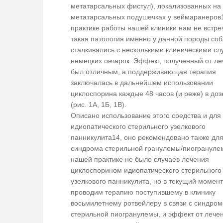
метатарсальных фистул), локализованных на
метатарсальных подушечках у веймаранеров1
практике работы нашей клиники нам не встре
такая патология именно у данной породы соб
сталкивались с несколькими клиническими сл
немецких овчарок. Эффект, полученный от ле
был отличным, а поддерживающая терапия
заключалась в дальнейшем использовании
циклоспорина каждые 48 часов (и реже) в дозе
(рис. 1А, 1Б, 1В).
Описано использование этого средства и для
идиопатического стерильного узелкового
панникулита14, оно рекомендовано также дл
синдрома стерильной гранулемы/пиогрануле
нашей практике не было случаев лечения
циклоспорином идиопатического стерильного
узелкового панникулита, но в текущий момен
проводим терапию поступившему в клинику
восьмилетнему ротвейлеру в связи с синдро
стерильной пиогранулемы, и эффект от лече