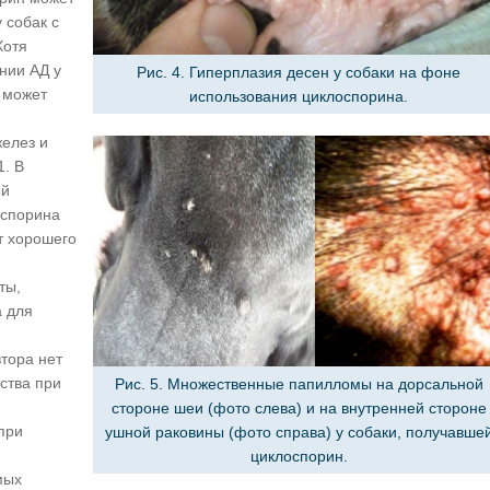
 собак с
Хотя
нии АД у
Рис. 4. Гиперплазия десен у собаки на фоне
н может
использования циклоспорина.
желез и
1. В
ый
оспорина
т хорошего
ты,
а для
тора нет
ства при
Рис. 5. Множественные папилломы на дорсальной
стороне шеи (фото слева) и на внутренней стороне
при
ушной раковины (фото справа) у собаки, получавше
циклоспорин.
мых