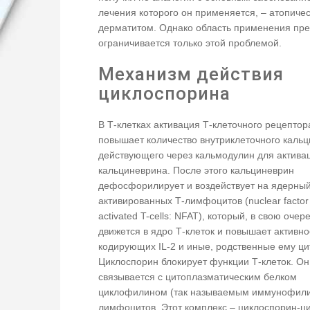
лечения которого он применяется, – атопиче
дерматитом. Однако область применения пре
ограничивается только этой проблемой.
Механизм действия
циклоспорина
В Т-клетках активация Т-клеточного рецептор
повышает количество внутриклеточного кальц
действующего через кальмодулин для актива
кальциневрина. После этого кальциневрин
дефосфорилирует и воздействует на ядерны
активированных Т-лимфоцитов (nuclear factor
activated T-cells: NFAT), который, в свою очер
движется в ядро Т-клеток и повышает активно
кодирующих IL-2 и иные, родственные ему ц
Циклоспорин блокирует функции Т-клеток. Он
связывается с цитоплазматическим белком
циклофилином (так называемым иммунофили
лимфоцитов. Этот комплекс – циклоспорин-