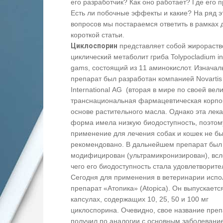
его разработчик? Как оно работает? Где его 
Есть ли побочные эффекты и какие? На ряд э
вопросов мы постараемся ответить в рамках 
короткой статьи.
Циклоспорин
представляет собой жирораст
циклический метаболит гриба Tolypocladium in
gams, состоящий из 11 аминокислот. Изначал
препарат был разработан компанией Novartis
International AG (вторая в мире по своей вел
транснациональная фармацевтическая корпо
основе растительного масла. Однако эта лек
форма имела низкую биодоступность, поэтом
применение для лечения собак и кошек не б
рекомендовано. В дальнейшем препарат был
модифицирован (ультрамикронизирован), всл
чего его биодоступность стала удовлетворите
Сегодня для применения в ветеринарии испо
препарат «Атопика» (Atopica). Он выпускаетс
капсулах, содержащих 10, 25, 50 и 100 мг
циклоспорина. Очевидно, свое название преп
получил по аналогии с основным заболевани