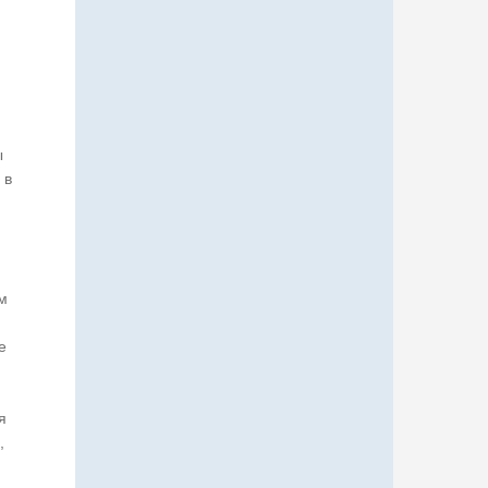
ы
 в
м
е
я
,