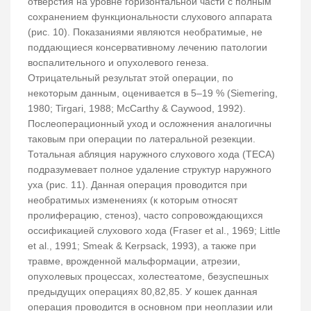
отверстия на уровне горизонтальной части с полным
сохранением функциональности слухового аппарата
(рис. 10). Показаниями являются необратимые, не
поддающиеся консервативному лечению патологии
воспалительного и опухолевого генеза.
Отрицательный результат этой операции, по
некоторым данным, оценивается в 5–19 % (Siemering,
1980; Tirgari, 1988; McCarthy & Caywood, 1992).
Послеоперационный уход и осложнения аналогичны
таковым при операции по латеральной резекции.
Тотальная абляция наружного слухового хода (TECA)
подразумевает полное удаление структур наружного
уха (рис. 11). Данная операция проводится при
необратимых изменениях (к которым относят
пролиферацию, стеноз), часто сопровождающихся
оссификацией слухового хода (Fraser et al., 1969; Little
et al., 1991; Smeak & Kerpsack, 1993), а также при
травме, врожденной мальформации, атрезии,
опухолевых процессах, холестеатоме, безуспешных
предыдущих операциях 80,82,85. У кошек данная
операция проводится в основном при неоплазии или