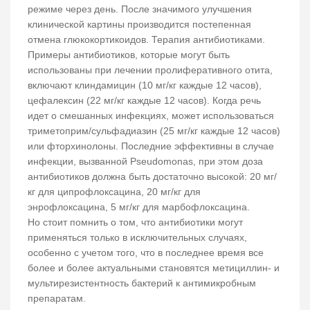
режиме через день. После значимого улучшения
клинической картины производится постепенная
отмена глюкокортикоидов. Терапия антибиотиками.
Примеры антибиотиков, которые могут быть
использованы при лечении пролиферативного отита,
включают клиндамицин (10 мг/кг каждые 12 часов),
цефалексин (22 мг/кг каждые 12 часов). Когда речь
идет о смешанных инфекциях, может использоваться
триметоприм/сульфадиазин (25 мг/кг каждые 12 часов)
или фторхинолоны. Последние эффективны в случае
инфекции, вызванной Pseudomonas, при этом доза
антибиотиков должна быть достаточно высокой: 20 мг/
кг для ципрофлоксацина, 20 мг/кг для
энрофлоксацина, 5 мг/кг для марбофлоксацина.
Но стоит помнить о том, что антибиотики могут
применяться только в исключительных случаях,
особенно с учетом того, что в последнее время все
более и более актуальными становятся метициллин- и
мультирезистентность бактерий к антимикробным
препаратам.