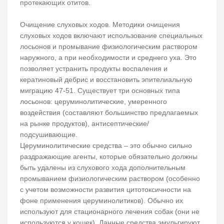
протекающих отитов.
Очищение слуховых ходов. Методики очищения
слуховых ходов включают использование специальных
лосьонов и промывание физиологическим раствором
наружного, а при необходимости и среднего уха. Это
позволяет устранить продукты воспаления и
кератиновый дебрис и восстановить эпителиальную
миграцию 47-51. Существует три основных типа
лосьонов: церуминолитические, умеренного
воздействия (составляют большинство предлагаемых
на рынке продуктов), антисептические/
подсушивающие.
Церуминолитические средства – это обычно сильно
раздражающие агенты, которые обязательно должны
быть удалены из слухового хода дополнительным
промыванием физиологическим раствором (особенно
с учетом возможности развития цитотоксичности на
фоне применения церуминолитиков). Обычно их
используют для стационарного лечения собак (они не
используются у кошек). Данные средства эмульгируют