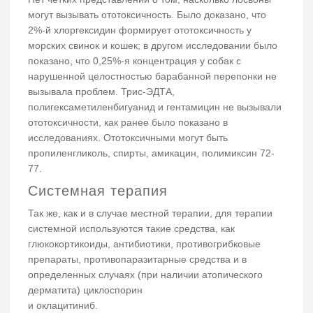
могут вызывать ототоксичность. Было доказано, что
2%-й хлоргексидин формирует ототоксичность у
морских свинок и кошек; в другом исследовании было
показано, что 0,25%-я концентрация у собак с
нарушенной целостностью барабанной перепонки не
вызывала проблем. Трис-ЭДТА,
полигексаметиленбигуанид и гентамицин не вызывали
ототоксичности, как ранее было показано в
исследованиях. Ототоксичными могут быть
пропиленгликоль, спирты, амикацин, полимиксин 72-
77.
Системная терапия
Так же, как и в случае местной терапии, для терапии
системной используются такие средства, как
глюкокортикоиды, антибиотики, противогрибковые
препараты, противопаразитарные средства и в
определенных случаях (при наличии атопического
дерматита) циклоспорин
и оклацитиниб.