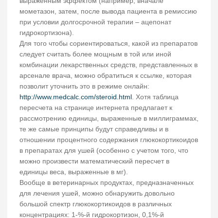
выраженным эффектом (например, вначале
мометазон, затем, после вывода пациента в ремиссию
при условии долгосрочной терапии – ацепонат
гидрокортизона).
Для того чтобы сориентироваться, какой из препаратов
следует считать более мощным в той или иной
комбинации лекарственных средств, представленных в
арсенале врача, можно обратиться к ссылке, которая
позволит уточнить это в режиме онлайн:
http://www.medcalc.com/steroid.html
. Хотя таблица
пересчета на странице интернета предлагает к
рассмотрению единицы, выраженные в миллиграммах,
те же самые принципы будут справедливы и в
отношении процентного содержания глюкокортикоидов
в препаратах для ушей (особенно с учетом того, что
можно произвести математический пересчет в
единицы веса, выраженные в мг).
Вообще в ветеринарных продуктах, предназначенных
для лечения ушей, можно обнаружить довольно
большой спектр глюкокортикоидов в различных
концентрациях: 1-%-й гидрокортизон, 0,1%-й