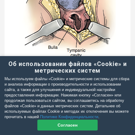
Об использовании файлов «Cookie» и
Рис. 11.4 Тотальная абляция наружного слухового
метрических систем
хода с латеральной остеотомией буллы (Small Animal
Surgery. Theresa W. Fossum, стр. 336, 2013).
Мы используем файлы «Cookie» и метрические системы для сбора
и анализа информации о производительности и использовании
сайта, а также для улучшения и индивидуальной настройки
предоставления информации. Нажимая кнопку «Согласен» или
Однако есть негативные результаты проведенных
продолжая пользоваться сайтом, вы соглашаетесь на обработку
совместно TECA и VBO, которые гласят о
файлов «Cookie» и данных метрических систем. Детальнее об
используемых файлах Cookie и методах их отключения вы можете
значительной травматизации окружающих тканей и
прочитать в нашей
Политике Конфиденциальности
.
повышенном риске рецидива инфекции. В связи с этим
Согласен
данная операция не имеет преимуществ перед TECA-
LBO (Sharp, 1990). Есть разные мнения о возможности