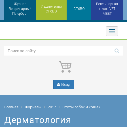
Журнал
Ветеринарная
Издательство
Ветеринарный
СПбВО
школа VET
СПбВО
Петербург
MEET
Toggler
Вход
Главная
Журналы
2017
Отиты собак и кошек
Дерматология