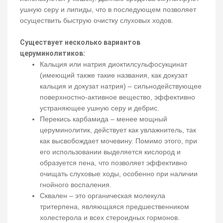
ушную серу и липиды, что в последующем позволяет
осуществить быструю очистку слуховых ходов.
Существует несколько вариантов
церуминолитиков:
Кальция или натрия диоктилсульфосукцинат
(имеющий также такие названия, как докузат
кальция и докузат натрия) – сильнодействующее
поверхностно-активное вещество, эффективно
устраняющее ушную серу и дебрис.
Перекись карбамида – менее мощный
церуминолитик, действует как увлажнитель, так
как высвобождает мочевину. Помимо этого, при
его использовании выделяется кислород и
образуется пена, что позволяет эффективно
очищать слуховые ходы, особенно при наличии
гнойного воспаления.
Сквален – это органическая молекула
тритерпена, являющаяся предшественником
холестерола и всех стероидных гормонов.