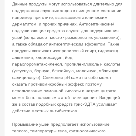
Данные продукты могут использоваться длительно для
поддержания слуховых ходов в очищенном состоянии,
например при отите, вызываемом атопическим
дерматитом, и прочих причинах. Антисептические/
подсушивающие средства служат для подсушивания
ушей (когда имеет место чрезмерное их увлажнение),
а также обладают антисептическим эффектом. Такие
продукты включают изопропиловый спирт, гидроксид
алюминия, хлоргексидин, йод,
парахлорометаксиленол, пропиленгликоль и кислоты
(уксусную, борную, бензойную, молочную, яблочную,
салициловую). Снижение рН само по себе может
оказать противомикробный эффект, поэтому
использование лимонной кислоты и натрия цитрата
может быть полезным с этой точки зрения. Входящий
же в состав подобных средств трис-ЭДТА усиливает
действие местных антибиотиков.
Промывание ушей предполагает использование
теплого, температуры тела, физиологического