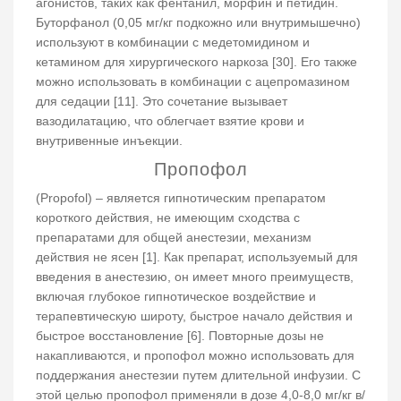
агонистов, таких как фентанил, морфин и петидин.
Буторфанол (0,05 мг/кг подкожно или внутримышечно)
используют в комбинации с медетомидином и
кетамином для хирургического наркоза [30]. Его также
можно использовать в комбинации с ацепромазином
для седации [11]. Это сочетание вызывает
вазодилатацию, что облегчает взятие крови и
внутривенные инъекции.
Пропофол
(Propofol) – является гипнотическим препаратом
короткого действия, не имеющим сходства с
препаратами для общей анестезии, механизм
действия не ясен [1]. Как препарат, используемый для
введения в анестезию, он имеет много преимуществ,
включая глубокое гипнотическое воздействие и
терапевтическую широту, быстрое начало действия и
быстрое восстановление [6]. Повторные дозы не
накапливаются, и пропофол можно использовать для
поддержания анестезии путем длительной инфузии. С
этой целью пропофол применяли в дозе 4,0-8,0 мг/кг в/