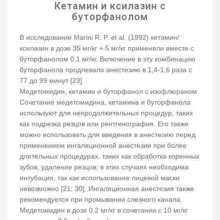
Кетамин и ксилазин с
буторфанолом
В исследовании Marini R. P. et al. (1992) кетамин/
ксилазин в дозе 35 мг/кг + 5 мг/кг применяли вместе с
буторфанолом 0,1 мг/кг. Включение в эту комбинацию
буторфанола продлевало анестезию в 1,4-1,6 раза с
77 до 99 минут [23].
Медетомидин, кетамин и буторфанол с изофлюраном
Сочетание медетомидина, кетамина и буторфанола
используют для непродолжительных процедур, таких
как подрезка резцов или рентгенография. Его также
можно использовать для введения в анестезию перед
применением ингаляционной анестезии при более
длительных процедурах, таких как обработка коренных
зубов, удаление резцов; в этих случаях необходима
интубация, так как использование лицевой маски
невозможно [21; 30]. Ингаляционная анестезия также
рекомендуется при промывании слезного канала.
Медетомидин в дозе 0,2 мг/кг в сочетании с 10 мг/кг