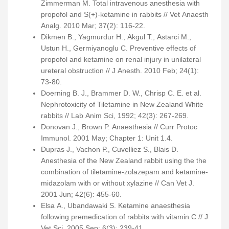
Zimmerman M. Total intravenous anesthesia with
propofol and S(+)-ketamine in rabbits // Vet Anaesth
Analg. 2010 Mar; 37(2): 116-22.
Dikmen B., Yagmurdur H., Akgul T., Astarci M.,
Ustun H., Germiyanoglu C. Preventive effects of
propofol and ketamine on renal injury in unilateral
ureteral obstruction // J Anesth. 2010 Feb; 24(1):
73-80.
Doerning B. J., Brammer D. W., Chrisp C. E. et al.
Nephrotoxicity of Tiletamine in New Zealand White
rabbits // Lab Anim Sci, 1992; 42(3): 267-269.
Donovan J., Brown P. Anaesthesia // Curr Protoc
Immunol. 2001 May; Chapter 1: Unit 1.4.
Dupras J., Vachon P., Cuvelliez S., Blais D.
Anesthesia of the New Zealand rabbit using the the
combination of tiletamine-zolazepam and ketamine-
midazolam with or without xylazine // Can Vet J.
2001 Jun; 42(6): 455-60.
Elsa A., Ubandawaki S. Ketamine anaesthesia
following premedication of rabbits with vitamin C // J
Vet Sci. 2005 Sep; 6(3): 239-41.