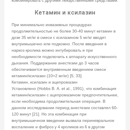
комбинировать с другими лекарственными средствами.
Кетамин и ксилазин
При минимально инвазивных процедурах
продолжительностью не более 30-40 минут кетамин в
дозе 35 мг/кг в смеси с ксилазином 5 мг/кг вводят
внутримышечно или подкожно. После введения в
наркоз кролика можно интубировать и при
необходимости подключить к аппарату искусственного
дыхания. Поддержание анестезии до 3 часов
обеспечивается внутривенным введением смеси
кетамин/ксилазин (10+2 мг/кг) [5; 33].
Кетамин, ксилазин и ацепромазин
Установлено (Hobbs B. A. et al., 1991), что комбинация
кетамин/ксилазин с ацепромазином предпочтительнее,
если необходима продолжительная операция. В
данном исследовании период анестезии составлял 60-
120 минут [21]. Но эта комбинация при
внутримышечном введении вызвала периневральное
воспаление и фиброз у 4 кроликов из 6 в другом