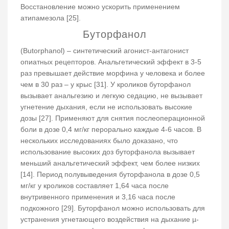
Восстановление можно ускорить применением
атипамезола [25].
Буторфанол
(Butorphanol) – синтетический агонист-антагонист
опиатных рецепторов. Анальгетический эффект в 3-5
раз превышает действие морфина у человека и более
чем в 30 раз – у крыс [31]. У кроликов буторфанол
вызывает анальгезию и легкую седацию, не вызывает
угнетение дыхания, если не использовать высокие
дозы [27]. Применяют для снятия послеоперационной
боли в дозе 0,4 мг/кг перорально каждые 4-6 часов. В
нескольких исследованиях было доказано, что
использование высоких доз буторфанола вызывает
меньший анальгетический эффект, чем более низких
[14]. Период полувыведения буторфанола в дозе 0,5
мг/кг у кроликов составляет 1,64 часа после
внутривенного применения и 3,16 часа после
подкожного [29]. Буторфанол можно использовать для
устранения угнетающего воздействия на дыхание µ-