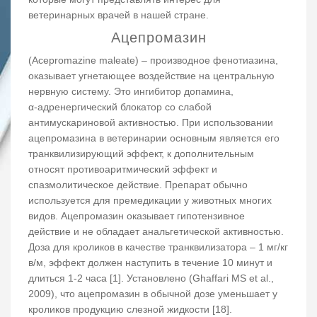
ветеринарных врачей в нашей стране.
Ацепромазин
(Acepromazine maleate) – производное фенотиазина,
оказывает угнетающее воздействие на центральную
нервную систему. Это ингибитор допамина,
α-адренергический блокатор со слабой
антимускариновой активностью. При использовании
ацепромазина в ветеринарии основным является его
транквилизирующий эффект, к дополнительным
относят противоаритмический эффект и
спазмолитическое действие. Препарат обычно
используется для премедикации у животных многих
видов. Ацепромазин оказывает гипотензивное
действие и не обладает анальгетической активностью.
Доза для кроликов в качестве транквилизатора – 1 мг/кг
в/м, эффект должен наступить в течение 10 минут и
длиться 1-2 часа [1]. Установлено (Ghaffari MS et al.,
2009), что ацепромазин в обычной дозе уменьшает у
кроликов продукцию слезной жидкости [18].