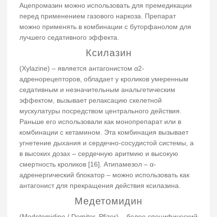
Ацепромазин можно использовать для премедикации
перед применением газового наркоза. Препарат
можно применять в комбинации с буторфанолом для
лучшего седативного эффекта.
Ксилазин
(Xylazine) – является антагонистом α2-
адренорецепторов, обладает у кроликов умеренным
седативным и незначительным анальгетическим
эффектом, вызывает релаксацию скелетной
мускулатуры посредством центрального действия.
Раньше его использовали как монопрепарат или в
комбинации с кетамином. Эта комбинация вызывает
угнетение дыхания и сердечно-сосудистой системы, а
в высоких дозах – сердечную аритмию и высокую
смертность кроликов [16]. Атипамезол – α-
адренергический блокатор – можно использовать как
антагонист для прекращения действия ксилазина.
Медетомидин
(Medetomidine / Domitor, Pfizer) – более специфический