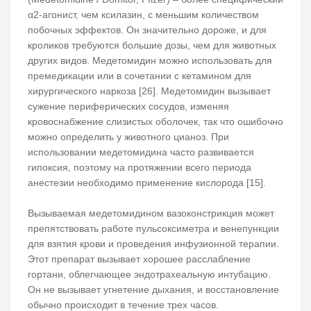
α2-агонист, чем ксилазин, с меньшим количеством
побочных эффектов. Он значительно дороже, и для
кроликов требуются большие дозы, чем для животных
других видов. Медетомидин можно использовать для
премедикации или в сочетании с кетамином для
хирургического наркоза [26]. Медетомидин вызывает
сужение периферических сосудов, изменяя
кровоснабжение слизистых оболочек, так что ошибочно
можно определить у животного цианоз. При
использовании медетомидина часто развивается
гипоксия, поэтому на протяжении всего периода
анестезии необходимо применение кислорода [15].
Вызываемая медетомидином вазоконстрикция может
препятствовать работе пульсоксиметра и венепункции
для взятия крови и проведения инфузионной терапии.
Этот препарат вызывает хорошее расслабление
гортани, облегчающее эндотрахеальную интубацию.
Он не вызывает угнетение дыхания, и восстановление
обычно происходит в течение трех часов.