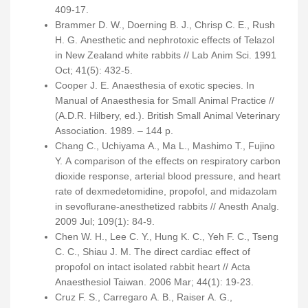
409-17.
Brammer D. W., Doerning B. J., Chrisp C. E., Rush
H. G. Anesthetic and nephrotoxic effects of Telazol
in New Zealand white rabbits // Lab Anim Sci. 1991
Oct; 41(5): 432-5.
Cooper J. E. Anaesthesia of exotic species. In
Manual of Anaesthesia for Small Animal Practice //
(A.D.R. Hilbery, ed.). British Small Animal Veterinary
Association. 1989. – 144 р.
Chang C., Uchiyama A., Ma L., Mashimo T., Fujino
Y. A comparison of the effects on respiratory carbon
dioxide response, arterial blood pressure, and heart
rate of dexmedetomidine, propofol, and midazolam
in sevoflurane-anesthetized rabbits // Anesth Analg.
2009 Jul; 109(1): 84-9.
Chen W. H., Lee C. Y., Hung K. C., Yeh F. C., Tseng
C. C., Shiau J. M. The direct cardiac effect of
propofol on intact isolated rabbit heart // Acta
Anaesthesiol Taiwan. 2006 Mar; 44(1): 19-23.
Cruz F. S., Carregaro A. B., Raiser A. G.,