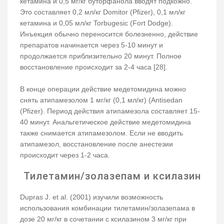
кетамина и 0,5 мг/кг буторфанола вводят подкожно.
Это составляет 0,2 мл/кг Domitor (Pfizer), 0,1 мл/кг
кетамина и 0,05 мл/кг Torbugesic (Fort Dodge).
Инъекция обычно переносится болезненно, действие
препаратов начинается через 5-10 минут и
продолжается приблизительно 20 минут. Полное
восстановление происходит за 2-4 часа [28].
В конце операции действие медетомидина можно
снять атипамезолом 1 мг/кг (0,1 мл/кг) (Antisedan
(Pfizer). Период действия атипамезола составляет 15-
40 минут. Анальгетическое действие медетомидина
также снимается атипамезолом. Если не вводить
атипамезол, восстановление после анестезии
происходит через 1-2 часа.
Тилетамин/золазепам и ксилазин
Dupras J. et al. (2001) изучили возможность
использования комбинации тилетамин/золазепама в
дозе 20 мг/кг в сочетании с ксилазином 3 мг/кг при