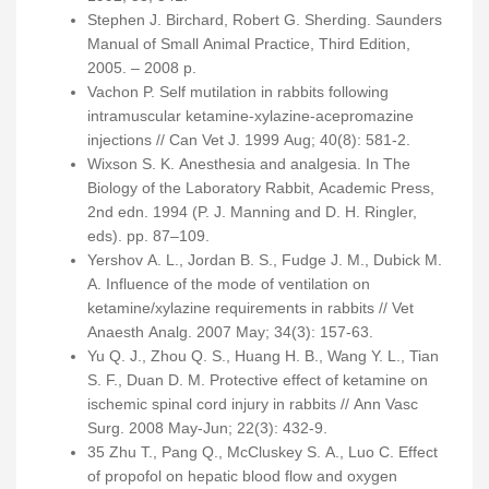
Stephen J. Birchard, Robert G. Sherding. Saunders
Manual of Small Animal Practice, Third Edition,
2005. – 2008 p.
Vachon P. Self mutilation in rabbits following
intramuscular ketamine-xylazine-acepromazine
injections // Can Vet J. 1999 Aug; 40(8): 581-2.
Wixson S. K. Anesthesia and analgesia. In The
Biology of the Laboratory Rabbit, Academic Press,
2nd edn. 1994 (P. J. Manning and D. H. Ringler,
eds). pp. 87–109.
Yershov A. L., Jordan B. S., Fudge J. M., Dubick M.
A. Influence of the mode of ventilation on
ketamine/xylazine requirements in rabbits // Vet
Anaesth Analg. 2007 May; 34(3): 157-63.
Yu Q. J., Zhou Q. S., Huang H. B., Wang Y. L., Tian
S. F., Duan D. M. Protective effect of ketamine on
ischemic spinal cord injury in rabbits // Ann Vasc
Surg. 2008 May-Jun; 22(3): 432-9.
35 Zhu T., Pang Q., McCluskey S. A., Luo C. Effect
of propofol on hepatic blood flow and oxygen