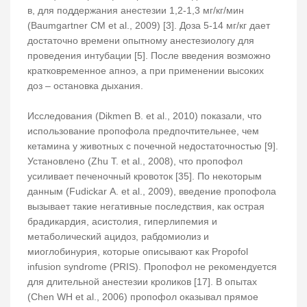
в, для поддержания анестезии 1,2-1,3 мг/кг/мин
(Baumgartner CM et al., 2009) [3]. Доза 5-14 мг/кг дает
достаточно времени опытному анестезиологу для
проведения интубации [5]. После введения возможно
кратковременное апноэ, а при применении высоких
доз – остановка дыхания.
Исследования (Dikmen B. et al., 2010) показали, что
использование пропофола предпочтительнее, чем
кетамина у животных с почечной недостаточностью [9].
Установлено (Zhu T. et al., 2008), что пропофол
усиливает печеночный кровоток [35]. По некоторым
данным (Fudickar A. et al., 2009), введение пропофола
вызывает такие негативные последствия, как острая
брадикардия, асистолия, гиперлипемия и
метаболический ацидоз, рабдомиолиз и
миоглобинурия, которые описывают как Propofol
infusion syndrome (PRIS). Пропофол не рекомендуется
для длительной анестезии кроликов [17]. В опытах
(Chen WH et al., 2006) пропофол оказывал прямое