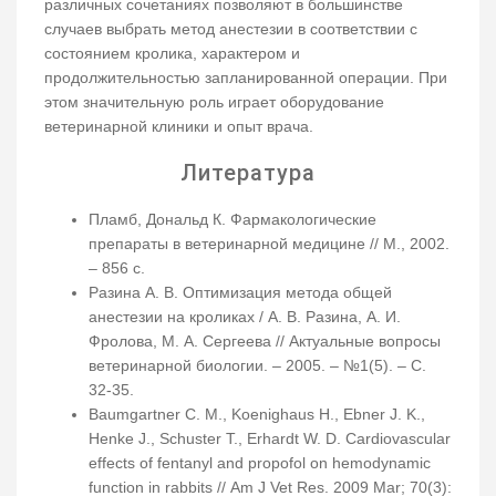
различных сочетаниях позволяют в большинстве
случаев выбрать метод анестезии в соответствии с
состоянием кролика, характером и
продолжительностью запланированной операции. При
этом значительную роль играет оборудование
ветеринарной клиники и опыт врача.
Литература
Пламб, Дональд К. Фармакологические
препараты в ветеринарной медицине // М., 2002.
– 856 с.
Разина А. В. Оптимизация метода общей
анестезии на кроликах / А. В. Разина, А. И.
Фролова, М. А. Сергеева // Актуальные вопросы
ветеринарной биологии. – 2005. – №1(5). – С.
32-35.
Baumgartner C. M., Koenighaus H., Ebner J. K.,
Henke J., Schuster T., Erhardt W. D. Cardiovascular
effects of fentanyl and propofol on hemodynamic
function in rabbits // Am J Vet Res. 2009 Mar; 70(3):