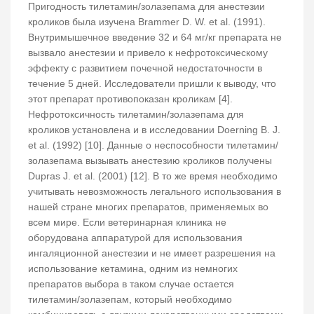
Пригодность тилетамин/золазепама для анестезии
кроликов была изучена Brammer D. W. et al. (1991).
Внутримышечное введение 32 и 64 мг/кг препарата не
вызвало анестезии и привело к нефротоксическому
эффекту с развитием почечной недостаточности в
течение 5 дней. Исследователи пришли к выводу, что
этот препарат противопоказан кроликам [4].
Нефротоксичность тилетамин/золазепама для
кроликов установлена и в исследовании Doerning B. J.
et al. (1992) [10]. Данные о неспособности тилетамин/
золазепама вызывать анестезию кроликов получены
Dupras J. et al. (2001) [12]. В то же время необходимо
учитывать невозможность легального использования в
нашей стране многих препаратов, применяемых во
всем мире. Если ветеринарная клиника не
оборудована аппаратурой для использования
ингаляционной анестезии и не имеет разрешения на
использование кетамина, одним из немногих
препаратов выбора в таком случае остается
тилетамин/золазепам, который необходимо