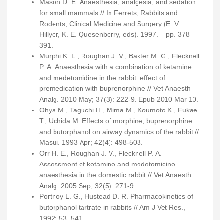
Mason D. E. Anaesthesia, analgesia, and sedation
for small mammals // In Ferrets, Rabbits and
Rodents, Clinical Medicine and Surgery (E. V.
Hillyer, K. E. Quesenberry, eds). 1997. – pp. 378–
391.
Murphi K. L., Roughan J. V., Baxter M. G., Flecknell
P. A. Anaesthesia with a combination of ketamine
and medetomidine in the rabbit: effect of
premedication with buprenorphine // Vet Anaesth
Analg. 2010 May; 37(3): 222-9. Epub 2010 Mar 10.
Ohya M., Taguchi H., Mima M., Koumoto K., Fukae
T., Uchida M. Effects of morphine, buprenorphine
and butorphanol on airway dynamics of the rabbit //
Masui. 1993 Apr; 42(4): 498-503.
Orr H. E., Roughan J. V., Flecknell P. A.
Assessment of ketamine and medetomidine
anaesthesia in the domestic rabbit // Vet Anaesth
Analg. 2005 Sep; 32(5): 271-9.
Portnoy L. G., Hustead D. R. Pharmacokinetics of
butorphanol tartrate in rabbits // Am J Vet Res.,
1992; 53, 541.