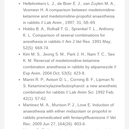
Hellebrekers L. J., de Boer E. J., van Zuylen M. A.,
Vosmeer H. A comparison between medetomidine-
ketamine and medetomidine-propofol anaesthesia
in rabbits // Lab Anim., 1997; 31, 58–69.
Hobbs B. A., Rolhall T. G., Sprenkel T. L., Anthony
K. L. Comparison of several combinations for
anesthesia in rabbits // Am J Vet Res. 1991 May;
52(5): 669-74.
Kim M. S., Jeong S. M., Park J. H., Nam T. C., Seo
K. M. Reversal of medetomidine-ketamine
combination anesthesia in rabbits by atipamezole //
Exp Anim. 2004 Oct; 53(5): 423-8.
Marini R. P., Avison D. L., Corning B. F., Lipman N.
S. Ketamine/xylazine/butorphanol: a new anesthetic
combination for rabbits // Lab Anim Sci. 1992 Feb;
42(1): 57-62.
Martinez M. A., Murison P. J., Love E. Induction of
anaesthesia with either midazolam or propofol in
rabbits premedicated with fentanyl/fluanisone // Vet
Rec. 2009 Jun 27; 164(26): 803-6.