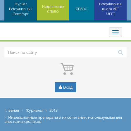
Журнал
Ветеринарная
Издательство
Ветеринарный
СПбВО
школа VET
СПбВО
Петербург
MEET
Toggler
Вход
Главная
Журналы
2013
Инъекционные препараты и их сочетания, используемые для
анестезии кроликов