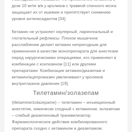
дозе 10 мг/кг в/в у кроликов с травмой спинного мозга
защищает их от ишемии и препятствует снижению
уровня антиоксидантов [34].
Кетамин не устраняет окулярный, ларингеальный и
глотательный рефлексы. Плохое мышечное
расслабление делает кетамин непригодным для
применения в качестве монопрепарата для анестезии
перед хирургическими операциями, его применяют в
комбинации с ксилазином [11] или другими
препаратами. Комбинации кетамин/диазепам и
кетамин/ацепромазин увеличивают у кроликов
внутриглазное давление [19].
Тилетамин/золазепам
(tiletamine/zolazepame) – тилетамин – инъекционный
анестетик, химически сходный с кетамином, золазепам
– слабый диазепиновый транквилизатор.
Фармакологическое действие комбинированного
препарата сходно с кетамином и диазепамом.