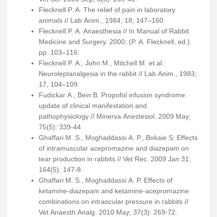
Flecknell P. A. The relief of pain in laboratory
animals // Lab Anim., 1984; 18, 147–160.
Flecknell P. A. Anaesthesia // In Manual of Rabbit
Medicine and Surgery. 2000; (P. A. Flecknell, ed.)
pp. 103–116.
Flecknell P. A., John M., Mitchell M. et al.
Neuroleptanalgesia in the rabbit // Lab Anim., 1983;
17, 104–109.
Fudickar A., Bein B. Propofol infusion syndrome:
update of clinical manifestation and
pathophysiology // Minerva Anestesiol. 2009 May;
75(5): 339-44.
Ghaffari M. S., Moghaddassi A. P., Bokaie S. Effects
of intramuscular acepromazine and diazepam on
tear production in rabbits // Vet Rec. 2009 Jan 31;
164(5): 147-8.
Ghaffari M. S., Moghaddassi A. P. Effects of
ketamine-diazepam and ketamine-acepromazine
combinations on intraocular pressure in rabbits //
Vet Anaesth Analg. 2010 May; 37(3): 269-72.