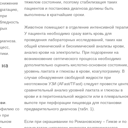
тяжелом состоянии, поэтому стабилизация таких
/снижение
пациентов и постановка диагноза должны быть
идратацию,
выполнены в кратчайшие сроки.
 при
 бледность
Животное помещают в отделение интенсивной терапи
орых
У пациента необходимо сразу взять кровь для
проведения лабораторных исследований, таких как
иагноза.
общий клинический и биохимический анализы крови,
цесс,
анализ крови на электролиты. При подозрении на
тики.
возникновение септического процесса необходимо
 на
дополнительно оценить кислотно-основное состояние
уровень лактата и глюкозы в крови, коагулограмму. В
случае обнаружения свободной жидкости при
неотложном УЗИ (AFast/TFast) следует провести центе
сравнительный анализ уровней лактата и глюкозы в
крови и в перитонеальной жидкости или в плеврально
выпоте при перфорации пищевода для постановки
ови
.
предварительного диагноза (табл. 1).
рофилию со
ю при
Если при окрашивании по Романовскому – Гимзе и по
ельном
результатам цитологии жидкости подтверждается
и