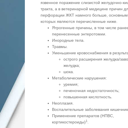
язвенное поражение слизистой желудочно-ки
тракта, а в ветеринарной медицине причин д
перфорации ЖКТ намного больше, основным
которых являются перечисленные ниже.
Ятрогенные причины, в том числе ране
перенесенные энтеротомии.
Инородные тела.
Травмы.
Уменьшение кровоснабжения в результа
острого расширения желудка/зав
желудка;
шока.
Метаболические нарушения:
уремия;
печеночная недостаточность;
повышенная кислотность.
Неоплазия.
Воспалительные заболевания кишечник
Применение препаратов (НПВС,
1
кортикостероиды)
.