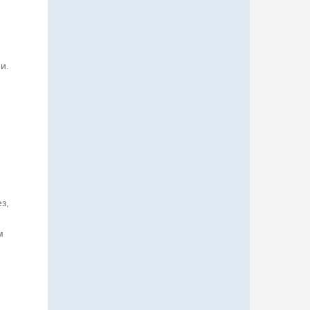
и.
,
з,
м