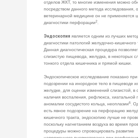
отделов ЖКТ, то многие изменения можно об
посредством данного метода исследования, о
ветеринарной медицине он не применяется 
2
диагностики перфорации
.
Эндоскопия
является одним из лучших мето
диагностики патологий желудочно-кишечного 
Данная диагностическая процедура позволяе
слизистую пищевода, желудка, в некоторых с
тонкого отдела кишечника и прямой кишки.
Эндоскопическое исследование показано при
подозрении на инородное тело в пищеводе и
желудке, для оценки изменений слизистой, в 
наличия воспаления, рефлюкса, хиатальной 
6
аномалии сосудистого кольца, неоплазии
. О
есть явное подозрение на перфорацию желу
кишечного тракта, эндоскопию лучше не пров
поскольку нагнетанием воздуха во время про
процедуры можно спровоцировать развитие
напряженного пневмоторакса при перфорац