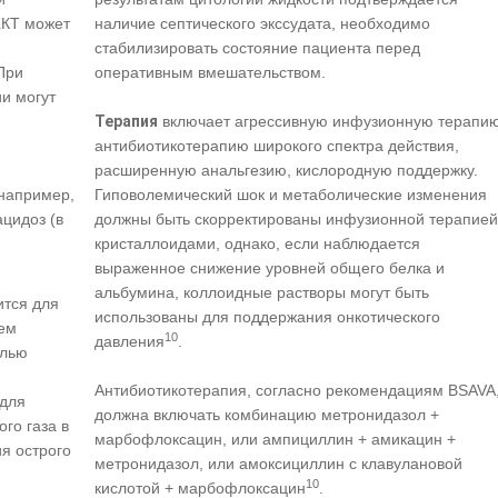
наличие септического экссудата, необходимо
ЖКТ может
стабилизировать состояние пациента перед
оперативным вмешательством.
 При
и могут
Терапия
включает агрессивную инфузионную терапию
антибиотикотерапию широкого спектра действия,
расширенную анальгезию, кислородную поддержку.
Гиповолемический шок и метаболические изменения
(например,
должны быть скорректированы инфузионной терапией
ацидоз (в
кристаллоидами, однако, если наблюдается
выраженное снижение уровней общего белка и
альбумина, коллоидные растворы могут быть
тся для
использованы для поддержания онкотического
сем
10
давления
.
елью
Антибиотикотерапия, согласно рекомендациям BSAVA
 для
должна включать комбинацию метронидазол +
го газа в
марбофлоксацин, или ампициллин + амикацин +
я острого
метронидазол, или амоксициллин с клавулановой
10
кислотой + марбофлоксацин
.