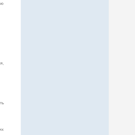
ью
я,
ть
их