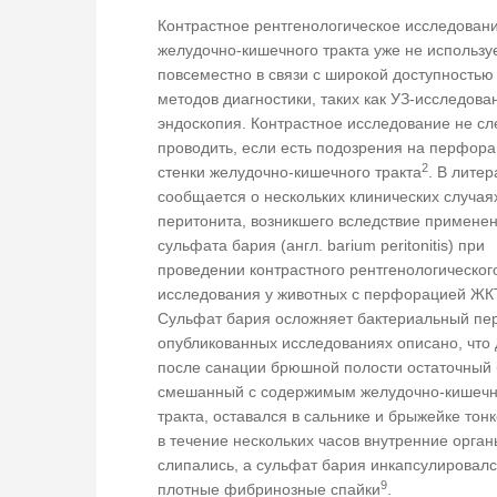
Контрастное рентгенологическое исследован
желудочно-кишечного тракта уже не использу
повсеместно в связи с широкой доступностью
методов диагностики, таких как УЗ-исследова
эндоскопия. Контрастное исследование не сл
проводить, если есть подозрения на перфор
2
стенки желудочно-кишечного тракта
. В литер
сообщается о нескольких клинических случая
перитонита, возникшего вследствие примене
сульфата бария (англ. barium peritonitis) при
проведении контрастного рентгенологическог
исследования у животных с перфорацией ЖК
Сульфат бария осложняет бактериальный пер
опубликованных исследованиях описано, что
после санации брюшной полости остаточный 
смешанный с содержимым желудочно-кишечн
тракта, оставался в сальнике и брыжейке тон
в течение нескольких часов внутренние орган
слипались, а сульфат бария инкапсулировалс
9
плотные фибринозные спайки
.