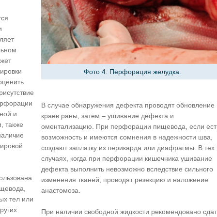
тся
и
оляет
льном
ожет
кировки
Фото 4. Перфорация желудка.
оценить
рисутствие
ерфорации
В случае обнаружения дефекта проводят обновление
ной и
краев раны, затем – ушивание дефекта и
, также
оментализацию. При перфорации пищевода, если ест
наличие
возможность и имеются сомнения в надежности шва,
жировой
создают заплатку из перикарда или диафрагмы. В тех
случаях, когда при перфорации кишечника ушивание
дефекта выполнить невозможно вследствие сильного
ользована
изменения тканей, проводят резекцию и наложение
ищевода,
анастомоза.
ых тел или
ругих
При наличии свободной жидкости рекомендовано сдат