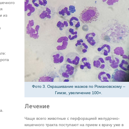
шечного
ля
и из
е
те:
орота
Фото 3. Окрашивание мазков по Романовскому –
Гимзе, увеличение 100×.
Лечение
а.
Чаще всего животные с перфорацией желудочно-
кишечного тракта поступают на прием к врачу уже в