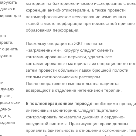
наружить
материал на бактериологическое исследование с цел
днако в
коррекции антибиотикотерапии, а также провести
широко для
патоморфологическое исследование измененных
тканей в месте перфорации при неизвестной причине
образования перфорации.
дов
тракта.
Поскольку операции на ЖКТ являются
т оценить
«загрязненными», хирургу следует сменить
лучаях –
контаминированные перчатки, удалить все
контаминированные материалы из операционного пол
затем провести обильный лаваж брюшной полости
теплым физиологическим раствором.
ли
После оперативного вмешательства пациента
случаях
возвращают в отделение интенсивной терапии.
грыжи,
днако если
В послеоперационном периоде
необходимо проводи
дочно-
интенсивный мониторинг. Следует тщательно
одить,
контролировать показатели дыхания и сердечно-
ведения
сосудистой системы. Практикующие врачи должны
проявлять бдительность в отношении осложнений, так
ии