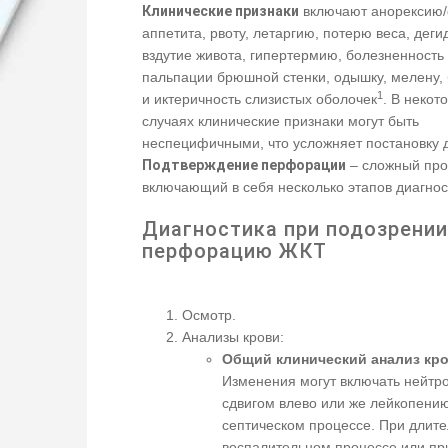
Клинические признаки
включают анорексию
аппетита, рвоту, летаргию, потерю веса, дег
вздутие живота, гипертермию, болезненность
пальпации брюшной стенки, одышку, мелену,
1
и иктеричность слизистых оболочек
. В некот
случаях клинические признаки могут быть
неспецифичными, что усложняет постановку д
Подтверждение перфорации
– сложный про
включающий в себя несколько этапов диагнос
Диагностика при подозрении
перфорацию ЖКТ
Осмотр.
Анализы крови:
Общий клинический анализ кр
Изменения могут включать нейт
сдвигом влево или же лейкопени
септическом процессе. При длит
воспалительном процессе или пр