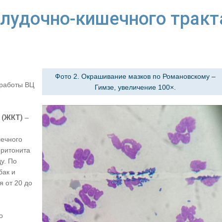
лудочно-кишечного тракт
Фото 2. Окрашивание мазков по Романовскому –
 работы ВЦ
Гимзе, увеличение 100×.
 (ЖКТ)
–
шечного
еритонита
у. По
бак и
я от 20 до
о