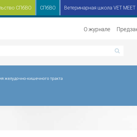
льство СПбВО
СПбВО
Ветеринарная школа VET MEET
О журнале
Предза
я желудочно-кишечного тракта