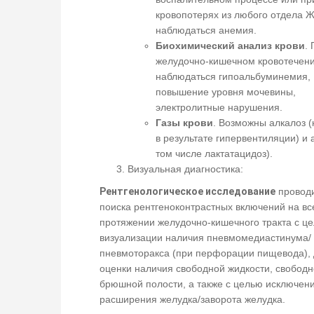
кровопотерях из любого отдела 
наблюдаться анемия.
Биохимический анализ крови
.
желудочно-кишечном кровотечени
наблюдаться гипоальбуминемия,
повышение уровня мочевины,
электролитные нарушения.
Газы крови
. Возможны алкалоз 
в результате гипервентиляции) и 
том числе лактатацидоз).
Визуальная диагностика:
Рентгенологическое исследование
проводи
поиска рентгеноконтрастных включений на в
протяжении желудочно-кишечного тракта с ц
визуализации наличия пневмомедиастинума/
пневмоторакса (при перфорации пищевода),
оценки наличия свободной жидкости, свободно
брюшной полости, а также с целью исключени
расширения желудка/заворота желудка.