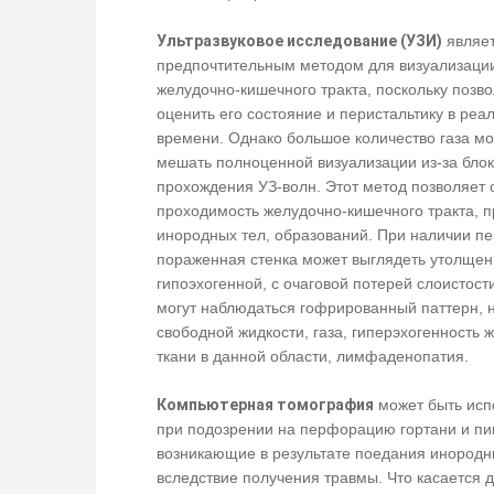
Ультразвуковое исследование
(УЗИ)
являе
предпочтительным методом для визуализаци
желудочно-кишечного тракта, поскольку позв
оценить его состояние и перистальтику в реа
времени. Однако большое количество газа м
мешать полноценной визуализации из-за бло
прохождения УЗ-волн. Этот метод позволяет 
проходимость желудочно-кишечного тракта, п
инородных тел, образований. При наличии п
пораженная стенка может выглядеть утолщен
гипоэхогенной, с очаговой потерей слоистости
могут наблюдаться гофрированный паттерн, 
свободной жидкости, газа, гиперэхогенность 
ткани в данной области, лимфаденопатия.
Компьютерная томография
может быть исп
при подозрении на перфорацию гортани и п
возникающие в результате поедания инородн
вследствие получения травмы. Что касается д