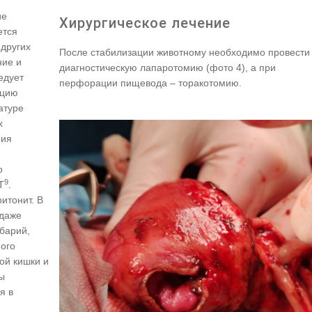
ие
Хирургическое лечение
ется
 других
После стабилизации животному необходимо провести
ние и
диагностическую лапаротомию (фото 4), а при
едует
перфорации пищевода – торакотомию.
ацию
атуре
х
ния
о
9
Т
.
итонит. В
 даже
барий,
ого
кой кишки и
ы
я в