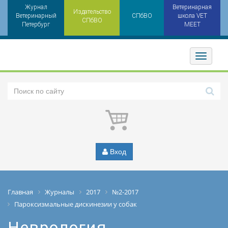
Журнал
Ветеринарная
Издательство
Ветеринарный
СПбВО
школа VET
СПбВО
Петербург
MEET
Toggler
Вход
Главная
Журналы
2017
№2-2017
Пароксизмальные дискинезии у собак
Неврология