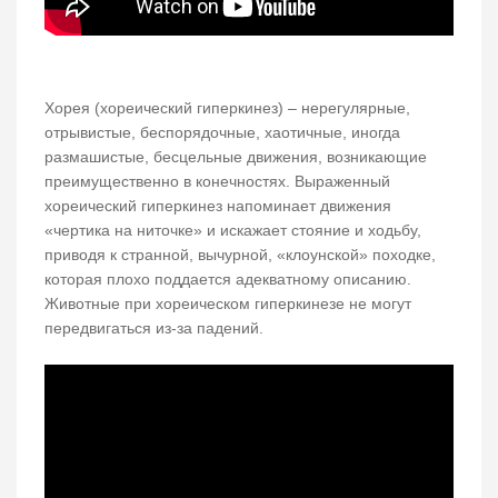
Хорея (хореический гиперкинез) – нерегулярные,
отрывистые, беспорядочные, хаотичные, иногда
размашистые, бесцельные движения, возникающие
преимущественно в конечностях. Выраженный
хореический гиперкинез напоминает движения
«чертика на ниточке» и искажает стояние и ходьбу,
приводя к странной, вычурной, «клоунской» походке,
которая плохо поддается адекватному описанию.
Животные при хореическом гиперкинезе не могут
передвигаться из-за падений.