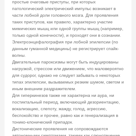
простые очаговые приступы, при которых
патологический электрический импульс возникает в
части лобной доли головного мозга. Для проявления
таких приступов, как правило, характерно участие
мимических мышц или одной группы мышц (например,
только одной конечности), и проходят они в сознании.
Электроэнцефалография при лобной эпилепсии (по
данным гуманной медицины) не регистрирует спайк-
волны.
Двигательные пароксизмы могут быть индуцированы
нагрузкой, стрессом или движением, что маловероятно
для судорог, однако не следует забывать о некоторых
типах эпилепсии, вызываемых резким шумом, светом и
иным внешним раздражителем.
Для гиперкинезов также не характерна ни аура, ни
постиктальный период, включающий дезориентацию,
вокализацию, слепоту, жажду, голод, агрессию,
беспокойство и прочее, равно как и генерализация в
тонико-клонический припадок.
Дистонические проявления не сопровождаются
автономными симптомами, такими как слюнотечение,