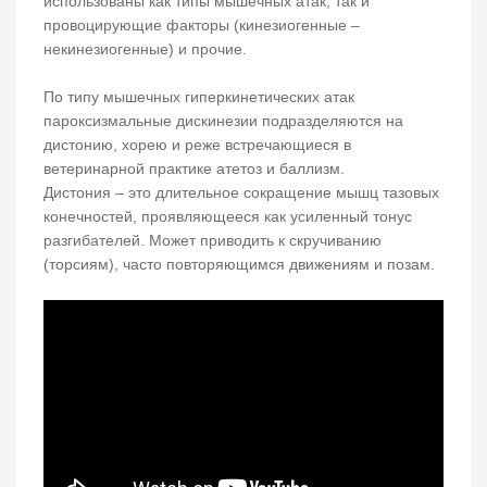
использованы как типы мышечных атак, так и
провоцирующие факторы (кинезиогенные –
некинезиогенные) и прочие.
По типу мышечных гиперкинетических атак
пароксизмальные дискинезии подразделяются на
дистонию, хорею и реже встречающиеся в
ветеринарной практике атетоз и баллизм.
Дистония – это длительное сокращение мышц тазовых
конечностей, проявляющееся как усиленный тонус
разгибателей. Может приводить к скручиванию
(торсиям), часто повторяющимся движениям и позам.