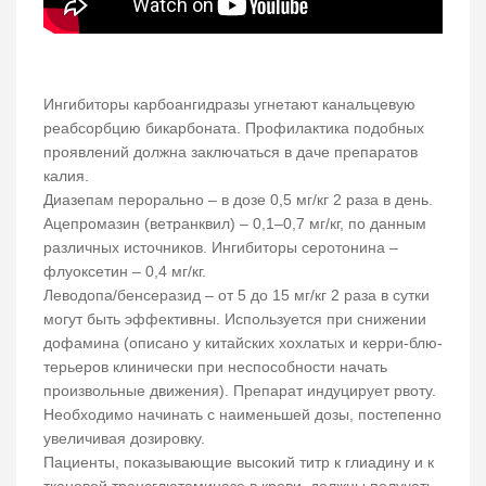
Ингибиторы карбоангидразы угнетают канальцевую
реабсорбцию бикарбоната. Профилактика подобных
проявлений должна заключаться в даче препаратов
калия.
Диазепам перорально – в дозе 0,5 мг/кг 2 раза в день.
Ацепромазин (ветранквил) – 0,1–0,7 мг/кг, по данным
различных источников. Ингибиторы серотонина –
флуоксетин – 0,4 мг/кг.
Леводопа/бенсеразид – от 5 до 15 мг/кг 2 раза в сутки
могут быть эффективны. Используется при снижении
дофамина (описано у китайских хохлатых и керри-блю-
терьеров клинически при неспособности начать
произвольные движения). Препарат индуцирует рвоту.
Необходимо начинать с наименьшей дозы, постепенно
увеличивая дозировку.
Пациенты, показывающие высокий титр к глиадину и к
тканевой трансглютаминазе в крови, должны получать