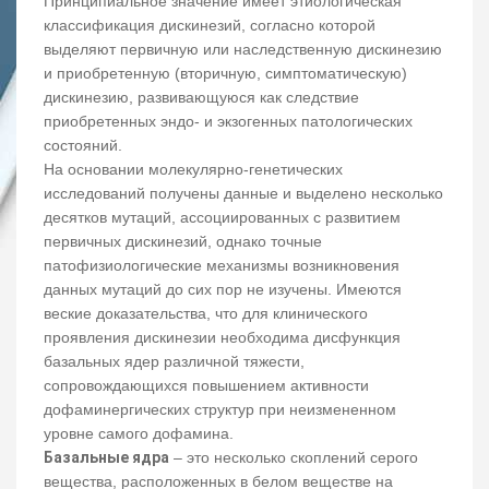
Принципиальное значение имеет этиологическая
классификация дискинезий, согласно которой
выделяют первичную или наследственную дискинезию
и приобретенную (вторичную, симптоматическую)
дискинезию, развивающуюся как следствие
приобретенных эндо- и экзогенных патологических
состояний.
На основании молекулярно-генетических
исследований получены данные и выделено несколько
десятков мутаций, ассоциированных с развитием
первичных дискинезий, однако точные
патофизиологические механизмы возникновения
данных мутаций до сих пор не изучены. Имеются
веские доказательства, что для клинического
проявления дискинезии необходима дисфункция
базальных ядер различной тяжести,
сопровождающихся повышением активности
дофаминергических структур при неизмененном
уровне самого дофамина.
Базальные ядра
– это несколько скоплений серого
вещества, расположенных в белом веществе на