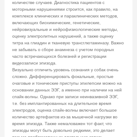
количестве случаев. Диагностика пациентов с
моторными нарушениями строится, как правило, на
комплексе клинических и параклинических методов,
включающих биохимические, генетические,
нейровизуальные и нейрофизиологические методы,
оценку электролитных нарушений, а также оценку
титра на глиадин и тканевую трансглютаминазу. Важно
не забывать о сборе анамнеза с учетом породных
часто встречающихся болезней и регистрации
видеозаписи эпизода.
Визуально отличить уровень сознания у собак очень
сложно. Дифференцировать фокальные, простые
очаговые и тонические приступы эпилепсии можно на
основании данных ЭЭГ, а именно при наличии на ней
спайк-волны. Однако при записи неинвазивной ЭЭГ,
т.е. без имплантированных на длительное время
электродов, оценка спайк-волны включает большое
количество артефактов из-за мышечной нагрузки во
время эпизода. Также немаловажен тот факт, что
эпизоды могут быть довольно редкими, это делает
весьма проблематичным длительную запись