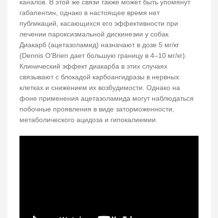
каналов. В этой же связи также может быть упомянут
габапентин, однако в настоящее время нет
публикаций, касающихся его эффективности при
лечении пароксизмальной дискинезии у собак.
Диакарб (ацетазоламид) назначают в дозе 5 мг/кг
(Dennis O'Brien дает большую границу в 4–10 мг/кг).
Клинический эффект диакарба в этих случаях
связывают с блокадой карбоангидразы в нервных
клетках и снижением их возбудимости. Однако на
фоне применения ацетазоламида могут наблюдаться
побочные проявления в виде заторможенности,
метаболического ацидоза и гипокалиемии.