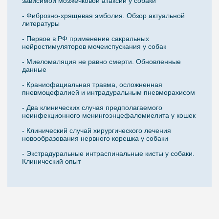
зависимой мозжечковой атаксии у собаки
- Фиброзно-хрящевая эмболия. Обзор актуальной
литературы
- Первое в РФ применение сакральных
нейростимуляторов мочеиспускания у собак
- Миеломаляция не равно смерти. Обновленные
данные
- Краниофациальная травма, осложненная
пневмоцефалией и интрадуральным пневморахисом
- Два клинических случая предполагаемого
неинфекционного менингоэнцефаломиелита у кошек
- Клинический случай хирургического лечения
новообразования нервного корешка у собаки
- Экстрадуральные интраспинальные кисты у собаки.
Клинический опыт