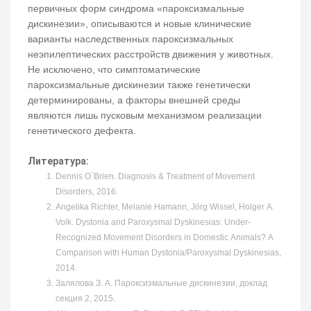
первичных форм синдрома «пароксизмальные
дискинезии», описываются и новые клинические
варианты наследственных пароксизмальных
неэпилептических расстройств движения у животных.
Не исключено, что симптоматические
пароксизмальные дискинезии также генетически
детерминированы, а факторы внешней среды
являются лишь пусковым механизмом реализации
генетического дефекта.
Литература:
Dennis O`Brien. Diagnosis & Treatment of Movement
Disorders, 2016.
Angelika Richter, Melanie Hamann, Jörg Wissel, Holger A.
Volk. Dystonia and Paroxysmal Dyskinesias: Under-
Recognized Movement Disorders in Domestic Animals? A
Comparison with Human Dystonia/Paroxysmal Dyskinesias,
2014.
Залялова З. А. Пароксизмальные дискинезии, доклад
секция 2, 2015.