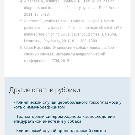
Albanese A., Asmus F., Bhatia K. P. EFNS guidelines on
diagnosis and treatment of primary dystonias. Eur J Neurol,
2011; 18: 5–18.
Andrews C., Aviles-Olmos I., Hariz M., Foltynie T. Which
patients with dystonia benefit from deep brain stimulation? A
metaregression of individual patient outcomes. J. Neurol.
Neurosurg. Psychiatry, 2010; 81: 1383–1389.
Clare Rusbridge. Эпилепсия у собак и кошек, разбор
сложных случаев, материалы неврологической
конференции – СПб, 2015.
Другие статьи рубрики
- Клинический случай церебрального токсоплазмоза у
кота с иммунодефицитом
- Транзиторный синдром Хорнера как последствие
эпидуральной анестезии у собаки
- Клинический случай предполагаемой глютен-