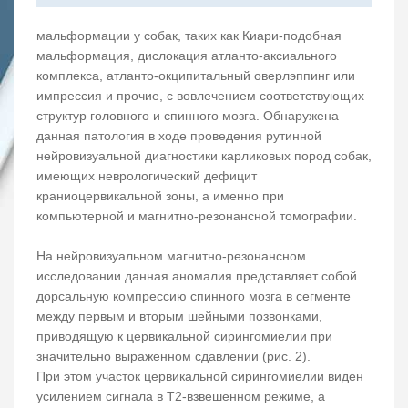
мальформации у собак, таких как Киари-подобная
мальформация, дислокация атланто-аксиального
комплекса, атланто-окципитальный оверлэппинг или
импрессия и прочие, с вовлечением соответствующих
структур головного и спинного мозга. Обнаружена
данная патология в ходе проведения рутинной
нейровизуальной диагностики карликовых пород собак,
имеющих неврологический дефицит
краниоцервикальной зоны, а именно при
компьютерной и магнитно-резонансной томографии.
На нейровизуальном магнитно-резонансном
исследовании данная аномалия представляет собой
дорсальную компрессию спинного мозга в сегменте
между первым и вторым шейными позвонками,
приводящую к цервикальной сирингомиелии при
значительно выраженном сдавлении (рис. 2).
При этом участок цервикальной сирингомиелии виден
усилением сигнала в Т2-взвешенном режиме, а