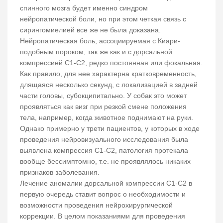
спинного мозга будет именно синдром
нейропатической боли, но при этом четкая связь с
сирингомиелией все же не была доказана.
Нейропатическая боль, ассоциируемая с Киари-
подобным пороком, так же как и с дорсальной
компрессией С1-С2, редко постоянная или фокальная.
Как правило, для нее характерна кратковременность,
длящаяся несколько секунд, с локализацией в задней
части головы, субокципитально. У собак это может
проявляться как визг при резкой смене положения
тела, например, когда животное поднимают на руки.
Однако примерно у трети пациентов, у которых в ходе
проведения нейровизуального исследования была
выявлена компрессия С1-С2, патология протекала
вообще бессимптомно, т.е. не проявлялось никаких
признаков заболевания.
Лечение аномалии дорсальной компрессии С1-С2 в
первую очередь ставит вопрос о необходимости и
возможности проведения нейрохирургической
коррекции. В целом показаниями для проведения