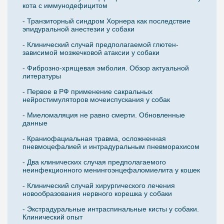
кота с иммунодефицитом
- Транзиторный синдром Хорнера как последствие
эпидуральной анестезии у собаки
- Клинический случай предполагаемой глютен-
зависимой мозжечковой атаксии у собаки
- Фиброзно-хрящевая эмболия. Обзор актуальной
литературы
- Первое в РФ применение сакральных
нейростимуляторов мочеиспускания у собак
- Миеломаляция не равно смерти. Обновленные
данные
- Краниофациальная травма, осложненная
пневмоцефалией и интрадуральным пневморахисом
- Два клинических случая предполагаемого
неинфекционного менингоэнцефаломиелита у кошек
- Клинический случай хирургического лечения
новообразования нервного корешка у собаки
- Экстрадуральные интраспинальные кисты у собаки.
Клинический опыт