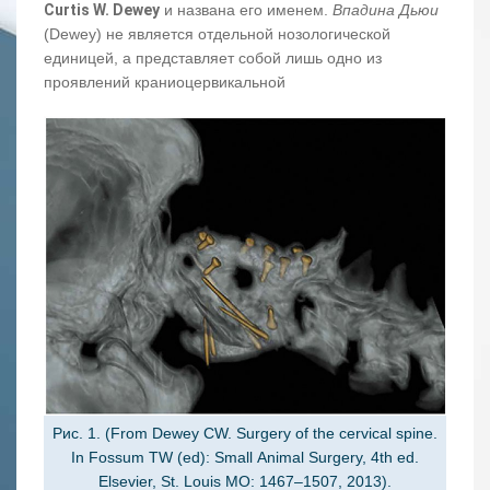
Curtis W. Dewey
и названа его именем.
Впадина Дьюи
(Dewey) не является отдельной нозологической
единицей, а представляет собой лишь одно из
проявлений краниоцервикальной
Рис. 1. (From Dewey CW. Surgery of the cervical spine.
In Fossum TW (ed): Small Animal Surgery, 4th ed.
Elsevier, St. Louis MO: 1467–1507, 2013).