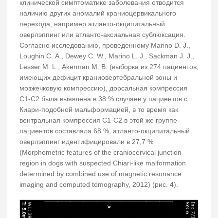
клинической симптоматике заболевания отводится
наличию других аномалий краниоцервикального
перехода, например атланто-окципитальный
оверлэппинг или атланто-аксиальная сублюксация.
Согласно исследованию, проведенному Marino D. J.,
Loughin C. A., Dewey C. W., Marino L. J., Sackman J. J.,
Lesser M. L., Akerman M. B. (выборка из 274 пациентов,
имеющих дефицит краниовертебральной зоны и
мозжечковую компрессию), дорсальная компрессия
С1-С2 была выявлена в 38 % случаев у пациентов с
Киари-подобной мальформацией, в то время как
вентральная компрессия С1-С2 в этой же группе
пациентов составляла 68 %, атланто-окципитальный
оверлэппинг идентифицировали в 27,7 %
(Morphometric features of the craniocervical junction
region in dogs with suspected Chiari-like malformation
determined by combined use of magnetic resonance
imaging and computed tomography, 2012) (рис. 4).