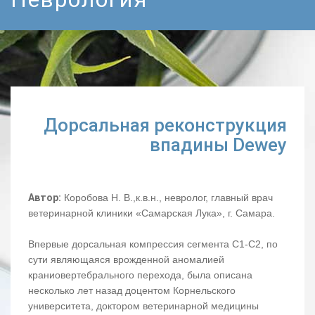
Дорсальная реконструкция
впадины Dewey
Автор:
Коробова Н. В.,к.в.н., невролог, главный врач
ветеринарной клиники «Самарская Лука», г. Самара.
Впервые дорсальная компрессия сегмента С1-С2, по
сути являющаяся врожденной аномалией
краниовертебрального перехода, была описана
несколько лет назад доцентом Корнельского
университета, доктором ветеринарной медицины