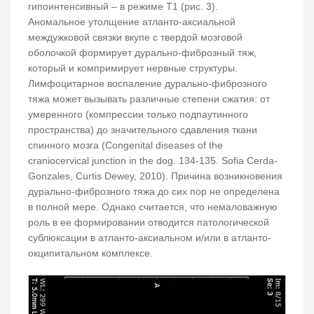
гипоинтенсивный – в режиме Т1 (рис. 3).
Аномальное утолщение атланто-аксиальной
междужковой связки вкупе с твердой мозговой
оболочкой формирует дурально-фиброзный тяж,
который и компримирует нервные структуры.
Лимфоцитарное воспаление дурально-фиброзного
тяжа может вызывать различные степени сжатия: от
умеренного (компрессии только подпаутинного
пространства) до значительного сдавления ткани
спинного мозга (Congenital diseases of the
craniocervical junction in the dog. 134-135. Sofia Cerda-
Gonzales, Curtis Dewey, 2010). Причина возникновения
дурально-фиброзного тяжа до сих пор не определена
в полной мере. Однако считается, что немаловажную
роль в ее формировании отводится патологической
сублюксации в атланто-аксиальном и/или в атланто-
окципитальном комплексе.