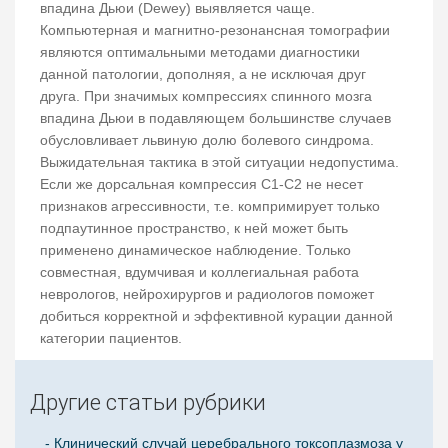
впадина Дьюи (Dewey) выявляется чаще.
Компьютерная и магнитно-резонансная томографии
являются оптимальными методами диагностики
данной патологии, дополняя, а не исключая друг
друга. При значимых компрессиях спинного мозга
впадина Дьюи в подавляющем большинстве случаев
обусловливает львиную долю болевого синдрома.
Выжидательная тактика в этой ситуации недопустима.
Если же дорсальная компрессия С1-С2 не несет
признаков агрессивности, т.е. компримирует только
подпаутинное пространство, к ней может быть
применено динамическое наблюдение. Только
совместная, вдумчивая и коллегиальная работа
неврологов, нейрохирургов и радиологов поможет
добиться корректной и эффективной курации данной
категории пациентов.
Другие статьи рубрики
- Клинический случай церебрального токсоплазмоза у