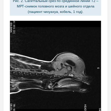
Рис. 2. Сагиттальный срез по срединной линии Т2 –
МРТ-снимок головного мозга и шейного отдела
(пациент чихуахуа, кобель, 1 год).