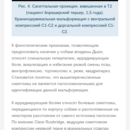
Рис. 4. Сагиттальная проекция, взвешенная в Т2
(пациент йоркширский терьер, 1,5 года).
Краниоцервикальная мальформация с вентральной
компрессией С1-С2 и дорсальной компрессией С1-
С2.
К фенотипическим признакам, позволяющим
предположить наличие у собаки впадины Дьюи,
относят спинальную гиперпатию, иррадиирующие
боли, вокализацию и избегание резкой смены позы,
вентрофлексию, тортиколлис и, реже, квадрипарез.
Становится понятно, что вышеперечисленные
симптомы не являются патогномоничными для
идентификации данной мальформации.
К иррадиирующим болям относят болевые симптомы,
передающиеся по корпусу собаки и расположенные на
некотором расстоянии от самого источника патологии.
По мнению Clare Rusbridge, ведущим симптомом
компрессии нервной ткани в краниальных отделах