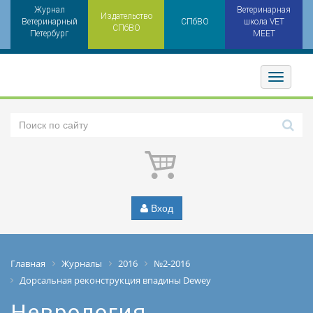
Журнал
Ветеринарная
Издательство
Ветеринарный
СПбВО
школа VET
СПбВО
Петербург
MEET
Toggler
Вход
Главная
Журналы
2016
№2-2016
Дорсальная реконструкция впадины Dewey
Неврология