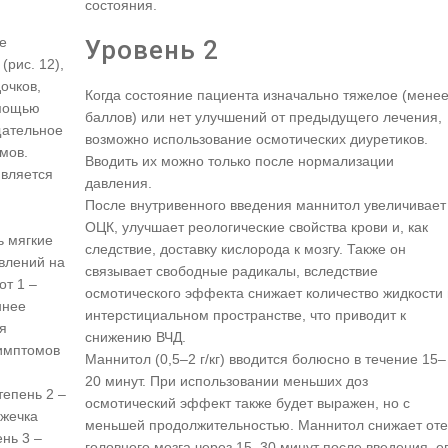
состояния.
е
Уровень 2
(рис. 12),
очков,
Когда состояние пациента изначально тяжелое (менее
омощью
баллов) или нет улучшений от предыдущего лечения,
щательное
возможно использование осмотических диуретиков.
мов.
Вводить их можно только после нормализации
вляется
давления.
После внутривенного введения маннитол увеличивает
ОЦК, улучшает реологические свойства крови и, как
ь мягкие
следствие, доставку кислорода к мозгу. Также он
явлений на
связывает свободные радикалы, вследствие
от 1 –
осмотического эффекта снижает количество жидкости 
ннее
интерстициальном пространстве, что приводит к
я
снижению ВЧД.
симптомов
Маннитол (0,5–2 г/кг) вводится болюсно в течение 15–
20 минут. При использовании меньших доз
тепень 2 –
осмотический эффект также будет выражен, но с
зжечка
меньшей продолжительностью. Маннитол снижает оте
ень 3 –
головного мозга через 15–30 минут после введения, е