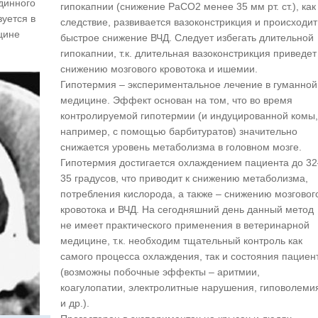
единного
гипокапнии (снижение РаCO2 менее 35 мм рт. ст.), как
зуется в
следствие, развивается вазоконстрикция и происходит
цине
быстрое снижение ВЧД. Следует избегать длительной
.
гипокапнии, т.к. длительная вазоконстрикция приведет
снижению мозгового кровотока и ишемии.
Гипотермия – экспериментальное лечение в гуманной
медицине. Эффект основан на том, что во время
контролируемой гипотермии (и индуцированной комы,
например, с помощью барбитуратов) значительно
снижается уровень метаболизма в головном мозге.
Гипотермия достигается охлаждением пациента до 32
35 градусов, что приводит к снижению метаболизма,
потребления кислорода, а также – снижению мозговог
кровотока и ВЧД. На сегодняшний день данный метод
не имеет практического применения в ветеринарной
медицине, т.к. необходим тщательный контроль как
самого процесса охлаждения, так и состояния пациен
(возможны побочные эффекты – аритмии,
коагулопатии, электролитные нарушения, гиповолеми
и др.).