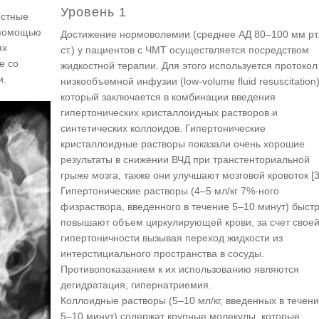
Уровень 1
остные
 помощью
Достижение нормоволемии (среднее АД 80–100 мм рт
ях
ст.) у пациентов с ЧМТ осуществляется посредством
е со
жидкостной терапии. Для этого используется протокол
и.
низкообъемной инфузии (low-volume fluid resuscitation)
который заключается в комбинации введения
гипертонических кристаллоидных растворов и
синтетических коллоидов. Гипертонические
кристаллоидные растворы показали очень хорошие
результаты в снижении ВЧД при транстенториальной
грыже мозга, также они улучшают мозговой кровоток [3
Гипертонические растворы (4–5 мл/кг 7%-ного
физраствора, введенного в течение 5–10 минут) быст
повышают объем циркулирующей крови, за счет свое
гипертоничности вызывая переход жидкости из
интерстициального пространства в сосуды.
Противопоказанием к их использованию являются
дегидратация, гипернатриемия.
Коллоидные растворы (5–10 мл/кг, введенных в течен
5–10 минут) содержат крупные молекулы, которые