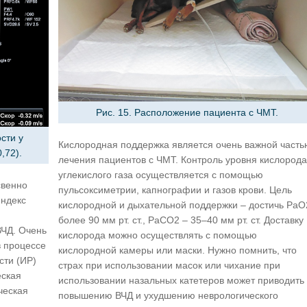
Рис. 15. Расположение пациента с ЧМТ.
сти у
Кислородная поддержка является очень важной часть
,72).
лечения пациентов с ЧМТ. Контроль уровня кислорода
углекислого газа осуществляется с помощью
свенно
пульсоксиметрии, капнографии и газов крови. Цель
индекс
кислородной и дыхательной поддержки – достичь РаO
более 90 мм рт. ст., РаCO2 – 35–40 мм рт. ст. Доставку
ВЧД. Очень
кислорода можно осуществлять с помощью
в процессе
кислородной камеры или маски. Нужно помнить, что
сти (ИР)
страх при использовании масок или чихание при
еская
использовании назальных катетеров может приводить 
ческая
повышению ВЧД и ухудшению неврологического