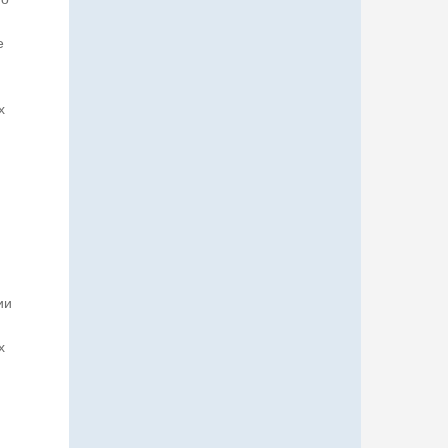
е
х
ии
х