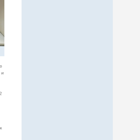
ю
 и
2
к