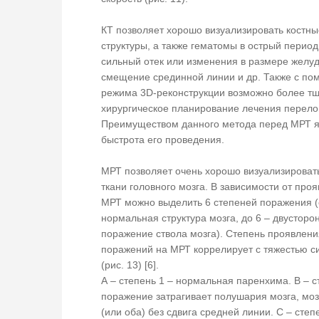
КТ позволяет хорошо визуализировать костны
структуры, а также гематомы в острый период 
сильный отек или изменения в размере желуд
смещение срединной линии и др. Также с п
режима 3D-реконструкции возможно более т
хирургическое планирование лечения перело
Преимуществом данного метода перед МРТ я
быстрота его проведения.
МРТ позволяет очень хорошо визуализироват
ткани головного мозга. В зависимости от про
МРТ можно выделить 6 степеней поражения (
нормальная структура мозга, до 6 – двусторо
поражение ствола мозга). Степень проявлени
поражений на МРТ коррелирует с тяжестью 
(рис. 13) [6].
А – степень 1 – нормальная паренхима. В – с
поражение затрагивает полушария мозга, мо
(или оба) без сдвига средней линии. С – степ