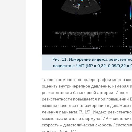
Рис. 11. Измерение индекса резистентно
пациента с ЧМТ (ИР = 0,32–0,09/0,32 = 0
Также с помощью допплерографии можно ко
оценить внутричерепное давление, измеряя 
резистентности базилярной артерии. Индекс
резистентности повышается при повышении 
важным является его измерение в динамике 
лечения пациента [7, 15]. Индекс резистентно
можно высчитать по формуле: ИР = систолич
скорость – диастолическая скорость / систоли
скорость (рис. 11).