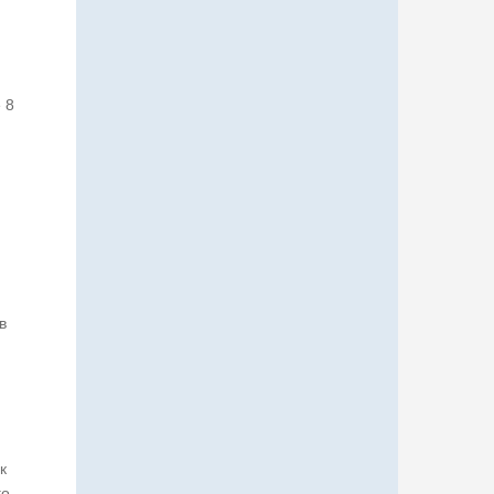
 8
в
к
го