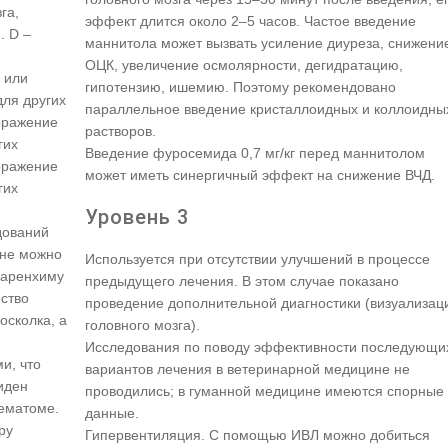
га,
эффект длится около 2–5 часов. Частое введение
. D –
маннитола может вызвать усиление диуреза, снижени
ОЦК, увеличение осмолярности, дегидратацию,
 или
гипотензию, ишемию. Поэтому рекомендовано
для других
параллельное введение кристаллоидных и коллоидны
поражение
растворов.
гих
Введение фуросемида 0,7 мг/кг перед маннитолом
оражение
может иметь синергичный эффект на снижение ВЧД.
гих
Уровень 3
дований
ене можно
Используется при отсутствии улучшений в процессе
паренхиму
предыдущего лечения. В этом случае показано
ество
проведение дополнительной диагностики (визуализац
 осколка, а
головного мозга).
Исследования по поводу эффективности последующи
и, что
вариантов лечения в ветеринарной медицине не
иден
проводились; в гуманной медицине имеются спорные
гематоме.
данные.
ру
Гипервентиляция. С помощью ИВЛ можно добиться