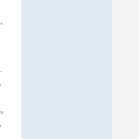
 к
–
о
та
я