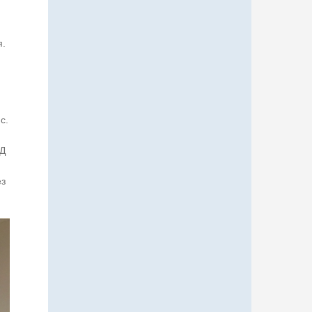
я.
с.
ЧД
ез