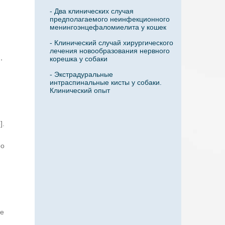
- Два клинических случая
предполагаемого неинфекционного
.
менингоэнцефаломиелита у кошек
- Клинический случай хирургического
лечения новообразования нервного
,
корешка у собаки
- Экстрадуральные
интраспинальные кисты у собаки.
Клинический опыт
].
ро
й
ие