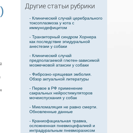
Другие статьи рубрики
)
- Клинический случай церебрального
токсоплазмоза у кота с
иммунодефицитом
- Транзиторный синдром Хорнера
как последствие эпидуральной
анестезии у собаки
- Клинический случай
предполагаемой глютен-зависимой
й
мозжечковой атаксии у собаки
- Фиброзно-хрящевая эмболия.
и
Обзор актуальной литературы
- Первое в РФ применение
я
сакральных нейростимуляторов
мочеиспускания у собак
- Миеломаляция не равно смерти.
Обновленные данные
- Краниофациальная травма,
осложненная пневмоцефалией и
интрадуральным пневморахисом