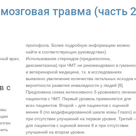
мозговая травма (часть 2
пропофола. Более подробную информацию можно
найти в соответствующих руководствах).
ный врач,
Использование стероидов (преднизолона,
дексаметазона) при ЧМТ не рекомендовано в гуманно
и ветеринарной медицине, т.к. в исследованиях
выявлено увеличение количества летальных исходов 
в с
вероятности развития инвалидности у людей [8].
Предложена схема интенсивного 3-уровневого лечени
пациентов с ЧМТ. Первый уровень применяется для
всех пациентов. Второй – для пациентов с оценкой
омы
менее 8 (по модифицированной шкале комы Глазго) и
ации
при отсутствии улучшений на первом уровне. Третий –
нтген
для пациентов с оценкой менее 8 и при отсутствии
чить
улучшений на втором уровне.