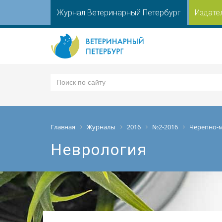
Журнал Ветеринарный Петербург
Издате
Главная
Журналы
2016
№2-2016
Черепно-м
Неврология