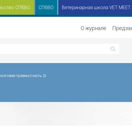
льство СПбВО
СПбВО
Ветеринарная школа VET MEET
О журнале
Предза
озговая травма (часть 2)