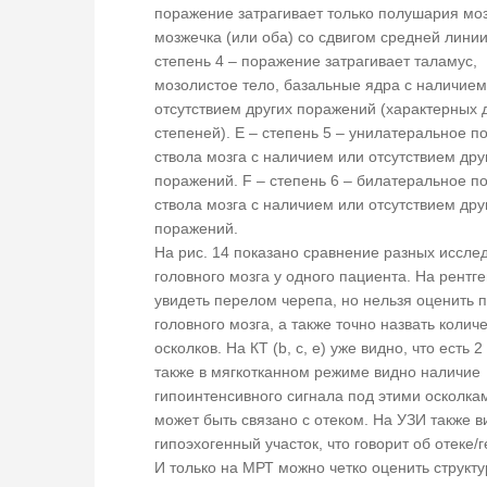
поражение затрагивает только полушария моз
мозжечка (или оба) со сдвигом средней линии
степень 4 – поражение затрагивает таламус,
мозолистое тело, базальные ядра с наличием
отсутствием других поражений (характерных 
степеней). Е – степень 5 – унилатеральное 
ствола мозга с наличием или отсутствием дру
поражений. F – степень 6 – билатеральное п
ствола мозга с наличием или отсутствием дру
поражений.
На рис. 14 показано сравнение разных иссле
головного мозга у одного пациента. На рентг
увидеть перелом черепа, но нельзя оценить 
головного мозга, а также точно назвать колич
осколков. На КТ (b, c, e) уже видно, что есть 2
также в мягкотканном режиме видно наличие
гипоинтенсивного сигнала под этими осколкам
может быть связано с отеком. На УЗИ также в
гипоэхогенный участок, что говорит об отеке/
И только на МРТ можно четко оценить структу