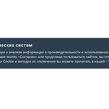
ческих систем
ра и анализа информации о производительности и использовании 
я кнопку «Согласен» или продолжая пользоваться сайтом, вы сог
х Cookie и методах их отключения вы можете прочитать в нашей
П
упка бумажной версии
иобрести бумажную версию журнала необходимо оформить заказ и оплатить
 выполняется Почтой России.