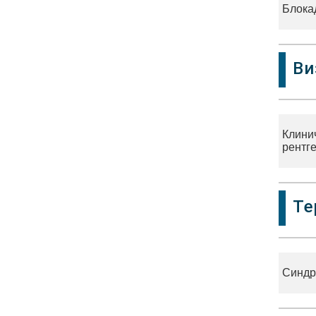
Блока
Ви
Клини
рентг
Те
Синдр