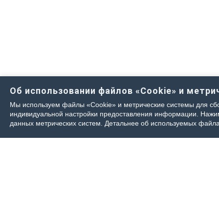
Об использовании файлов «Cookie» и метри
Мы используем файлы «Cookie» и метрические системы для сбо
индивидуальной настройки предоставления информации. Нажима
данных метрических систем. Детальнее об используемых файла
Контакты журнала
Пок
По всем вопросам приобретения журнала
Чтобы пр
Ветеринарный Петербург обращайтесь:
онлайн.
Доставка
Тел:
+7-960-272-75-98