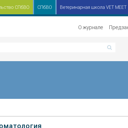
льство СПбВО
СПбВО
Ветеринарная школа VET MEET
О журнале
Предза
оматология