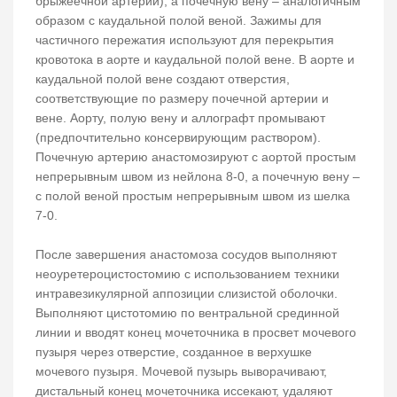
брыжеечной артерии), а почечную вену – аналогичным
образом с каудальной полой веной. Зажимы для
частичного пережатия используют для перекрытия
кровотока в аорте и каудальной полой вене. В аорте и
каудальной полой вене создают отверстия,
соответствующие по размеру почечной артерии и
вене. Аорту, полую вену и аллографт промывают
(предпочтительно консервирующим раствором).
Почечную артерию анастомозируют с аортой простым
непрерывным швом из нейлона 8-0, а почечную вену –
с полой веной простым непрерывным швом из шелка
7-0.
После завершения анастомоза сосудов выполняют
неоуретероцистостомию с использованием техники
интравезикулярной аппозиции слизистой оболочки.
Выполняют цистотомию по вентральной срединной
линии и вводят конец мочеточника в просвет мочевого
пузыря через отверстие, созданное в верхушке
мочевого пузыря. Мочевой пузырь выворачивают,
дистальный конец мочеточника иссекают, удаляют