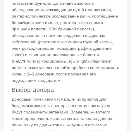
показатели функции щитовидной железы),
обследование мочевыводящих путей (анализ мочи,
бактериологическое исследование мочи, соотношение
белок/креатинин в моче, рентгеновские снимки
брюшной полости, УЗИ брюшной полости),
обследование на наличие сердечно-сосудистых
заболеваний (рентгеновские снимки грудной клетки,
электрокардиография, эхокардиография, давление
крови) и скрининг на инфекционные болезни
(FeLV/FIV, титр токсоплазмы, IgG и IgM). Реципиент
должен также успешно пройти пробу на совместимость
крови с 2–3 донорами после признания его
подходящим кандидатом.
Выбор донора
Донорами почек являются кошки из приютов для
бездомных животных, которые в противном случае
будут подвергнуты эвтаназии. Владелец животного
может предпочесть использовать в качестве донора
почки одну из других кошек, живущих в его семье.