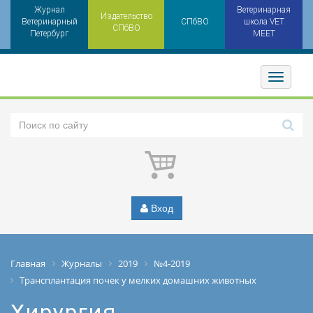
Журнал
Ветеринарная
Издательство
Ветеринарный
СПбВО
школа VET
СПбВО
Петербург
MEET
Toggler
Вход
Главная
Журналы
2019
№4-2019
Трансплантация почек у мелких домашних животных
Хирургия