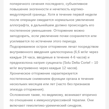
поперечного сечения последнего, субъективное
повышение эхогенности и нечеткость кортико-
медуллярной границы. Хотя в течение первой недели
после операции ожидается нормальное увеличение
аллографта, в дальнейшем должно происходить его
постепенное уменьшение. Отторжение можно
заподозрить, если увеличение почки сохраняется или
усиливается по истечении этого периода.
Подозреваемое острое отторжение лечат посредством
внутривенного введения циклоспорина (6,6 мг/кг через
каждые 24 часа, вводимые в течение 4-6 часов) и
преднизолона натрия сукцината (Solu Delta Cortef – 10
мг/кг внутривенно через каждые 12 часов).
Хроническое отторжение характеризуется
постепенным снижением функции органа в течение
нескольких месяцев или лет (часто без признаков
эпизода отторжения).
Осложнения также, по-видимому, возникают вторично
по отношению к иммуносупрессивной терапии. Они
включают гемолитико-уремический синдром,