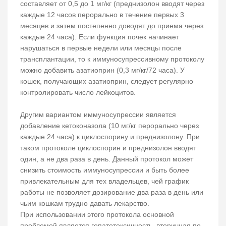
составляет от 0,5 до 1 мг/кг (преднизолон вводят через
каждые 12 часов перорально в течение первых 3
месяцев и затем постепенно доводят до приема через
каждые 24 часа). Если функция почек начинает
нарушаться в первые недели или месяцы после
трансплантации, то к иммуносупрессивному протоколу
можно добавить азатиоприн (0,3 мг/кг/72 часа). У
кошек, получающих азатиоприн, следует регулярно
контролировать число лейкоцитов.
Другим вариантом иммуносупрессии является
добавление кетоконазола (10 мг/кг перорально через
каждые 24 часа) к циклоспорину и преднизолону. При
таком протоколе циклоспорин и преднизолон вводят
один, а не два раза в день. Данный протокол может
снизить стоимость иммуносупрессии и быть более
привлекательным для тех владельцев, чей график
работы не позволяет дозирование два раза в день или
чьим кошкам трудно давать лекарство.
При использовании этого протокола основной
проблемой является гепатотоксичность, вторичная по