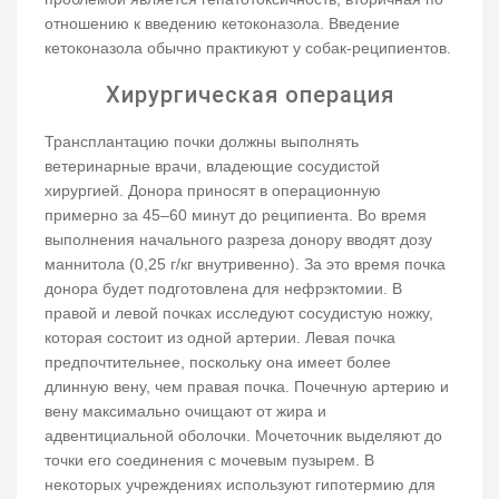
отношению к введению кетоконазола. Введение
кетоконазола обычно практикуют у собак-реципиентов.
Хирургическая операция
Трансплантацию почки должны выполнять
ветеринарные врачи, владеющие сосудистой
хирургией. Донора приносят в операционную
примерно за 45–60 минут до реципиента. Во время
выполнения начального разреза донору вводят дозу
маннитола (0,25 г/кг внутривенно). За это время почка
донора будет подготовлена для нефрэктомии. В
правой и левой почках исследуют сосудистую ножку,
которая состоит из одной артерии. Левая почка
предпочтительнее, поскольку она имеет более
длинную вену, чем правая почка. Почечную артерию и
вену максимально очищают от жира и
адвентициальной оболочки. Мочеточник выделяют до
точки его соединения с мочевым пузырем. В
некоторых учреждениях используют гипотермию для