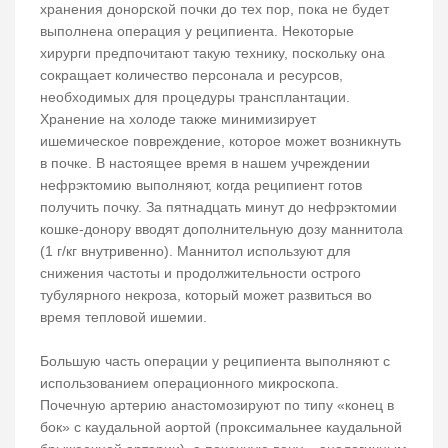
хранения донорской почки до тех пор, пока не будет
выполнена операция у реципиента. Некоторые
хирурги предпочитают такую технику, поскольку она
сокращает количество персонала и ресурсов,
необходимых для процедуры трансплантации.
Хранение на холоде также минимизирует
ишемическое повреждение, которое может возникнуть
в почке. В настоящее время в нашем учреждении
нефрэктомию выполняют, когда реципиент готов
получить почку. За пятнадцать минут до нефрэктомии
кошке-донору вводят дополнительную дозу маннитола
(1 г/кг внутривенно). Маннитол используют для
снижения частоты и продолжительности острого
тубулярного некроза, который может развиться во
время тепловой ишемии.
Большую часть операции у реципиента выполняют с
использованием операционного микроскопа.
Почечную артерию анастомозируют по типу «конец в
бок» с каудальной аортой (проксимальнее каудальной