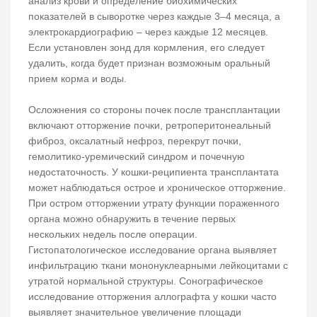
анализ крови и определение биохимических
показателей в сыворотке через каждые 3–4 месяца, а
электрокардиографию – через каждые 12 месяцев.
Если установлен зонд для кормления, его следует
удалить, когда будет признан возможным оральный
прием корма и воды.
Осложнения со стороны почек после трансплантации
включают отторжение почки, ретроперитонеальный
фиброз, оксалатный нефроз, перекрут почки,
гемолитико-уремический синдром и почечную
недостаточность. У кошки-реципиента трансплантата
может наблюдаться острое и хроническое отторжение.
При остром отторжении утрату функции пораженного
органа можно обнаружить в течение первых
нескольких недель после операции.
Гистопатологическое исследование органа выявляет
инфильтрацию ткани мононуклеарными лейкоцитами с
утратой нормальной структуры. Сонографическое
исследование отторжения аллографта у кошки часто
выявляет значительное увеличение площади