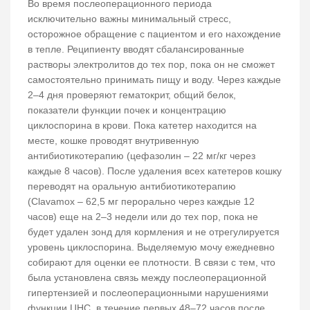
Во время послеоперационного периода
исключительно важны минимальный стресс,
осторожное обращение с пациентом и его нахождение
в тепле. Реципиенту вводят сбалансированные
растворы электролитов до тех пор, пока он не сможет
самостоятельно принимать пищу и воду. Через каждые
2–4 дня проверяют гематокрит, общий белок,
показатели функции почек и концентрацию
циклоспорина в крови. Пока катетер находится на
месте, кошке проводят внутривенную
антибиотикотерапию (цефазолин – 22 мг/кг через
каждые 8 часов). После удаления всех катетеров кошку
переводят на оральную антибиотикотерапию
(Clavamox – 62,5 мг перорально через каждые 12
часов) еще на 2–3 недели или до тех пор, пока не
будет удален зонд для кормления и не отрегулируется
уровень циклоспорина. Выделяемую мочу ежедневно
собирают для оценки ее плотности. В связи с тем, что
была установлена связь между послеоперационной
гипертензией и послеоперационными нарушениями
функции ЦНС, в течение первых 48–72 часов после