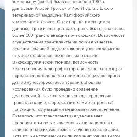
компаньону (кошке) была выполнена в 1984 г.
докторами Кларой Грегори и Ирой Горли в Школе
ветеринарной медицины Калифорнийского
университета Дэвиса. С тех пор, по имеющимся
данным, в различных центрах страны было выполнено
более 500 трансплантаций почек кошкам. Возможность
осуществления трансплантации почки в качестве
лечения почечной недостаточности у кошек зависела
от многих факторов, включавших развитие
микрохирургической техники, возможность
использования аллографта (органа-трансплантата) от
неродственного донора и применение циклоспорина
для иммуносупрессивной терапии. В одном
исследовании было проведено сравнение
долгосрочной выживаемости кошек, перенесших
трансплантацию, с представителями контрольной
популяции, получавшими медикаментозное лечение.
Оказалось, что трансплантация увеличивает
продолжительность и качество жизни пациентов в
отличие от медикаментозного лечения заболевания.
Хотя кошки исторически были доминирующим видом,