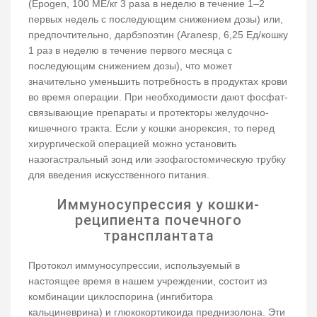
(Epogen, 100 МЕ/кг 3 раза в неделю в течение 1–2
первых недель с последующим снижением дозы) или,
предпочтительно, дарбэпоэтин (Aranesp, 6,25 Ед/кошку
1 раз в неделю в течение первого месяца с
последующим снижением дозы), что может
значительно уменьшить потребность в продуктах крови
во время операции. При необходимости дают фосфат-
связывающие препараты и протекторы желудочно-
кишечного тракта. Если у кошки анорексия, то перед
хирургической операцией можно установить
назогастральный зонд или эзофагостомическую трубку
для введения искусственного питания.
Иммуносупрессия у кошки-
реципиента почечного
трансплантата
Протокол иммуносупрессии, используемый в
настоящее время в нашем учреждении, состоит из
комбинации циклоспорина (ингибитора
кальциневрина) и глюкокортикоида преднизолона. Эти