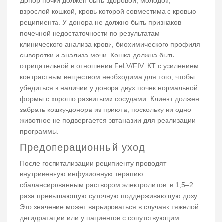
Донор почки должен быть здоровой, молодой,
взрослой кошкой, кровь которой совместима с кровью
реципиента. У донора не должно быть признаков
почечной недостаточности по результатам
клинического анализа крови, биохимического профиля
сыворотки и анализа мочи. Кошка должна быть
отрицательной в отношении FeLV/FIV. КТ с усилением
контрастным веществом необходима для того, чтобы
убедиться в наличии у донора двух почек нормальной
формы с хорошо развитыми сосудами. Клиент должен
забрать кошку-донора из приюта, поскольку ни одно
животное не подвергается эвтаназии для реализации
программы.
Предоперационный уход
После госпитализации реципиенту проводят
внутривенную инфузионную терапию
сбалансированным раствором электролитов, в 1,5–2
раза превышающую суточную поддерживающую дозу.
Это значение может варьироваться в случаях тяжелой
дегидратации или у пациентов с сопутствующим