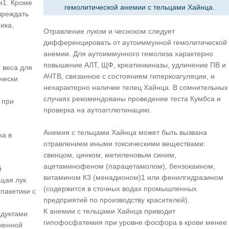
и1. Кроме
гемолитической анемии с тельцами Хайнца.
овреждать
ика,
Отравление луком и чесноком следует
дифференцировать от аутоиммунной гемолитической
анемии. Для аутоиммунного гемолиза характерно
повышение АЛТ, ЩФ, креатинкиназы, удлинение ПВ и
г веса для
АЧТВ, связанное с состоянием гиперкоагуляции, и
ически
нехарактерно наличие телец Хайнца. В сомнительных
случаях рекомендованы проведение теста Кумбса и
 при
проверка на аутоагглютинацию.
Анемия с тельцами Хайнца может быть вызвана
ка в
отравлением иными токсическими веществами:
свинцом, цинком, метиленовым синим,
ацетаминофеном (парацетамолом), бензокаином,
й
витамином К3 (менадионом)1 или фенилгидразином
щая лук
(содержится в сточных водах промышленных
 пакетики с
предприятий по производству красителей).
К анемии с тельцами Хайнца приводит
одуктами
гипофосфатемия при уровне фосфора в крови менее
оженной