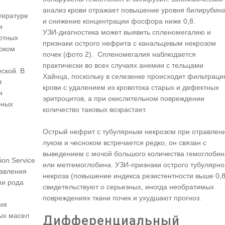
анализ крови отражает повышение уровня билирубин
тературе
и снижение концентрации фосфора ниже 0,8.
и
УЗИ-диагностика может выявить спленомегалию и
отных
признаки острого нефрита с канальцевым некрозом
ноком
почек (фото 2). Спленомегалия наблюдается
практически во всех случаях анемии с тельцами
ской. В
Хайнца, поскольку в селезенке происходит фильтраци
т
крови с удалением из кровотока старых и дефектных
и
эритроцитов, а при окислительном повреждении
бных
количество таковых возрастает.
Острый нефрит с тубулярным некрозом при отравлен
а
луком и чесноком встречается редко, он связан с
выведением с мочой большого количества гемоглобин
ion Service
или метгемоглобина. УЗИ-признаки острого тубулярно
равления
некроза (повышение индекса резистентности выше 0,8
ми рода
свидетельствуют о серьезных, иногда необратимых
повреждениях ткани почек и ухудшают прогноз.
ия
ных масел
Дифференциальный