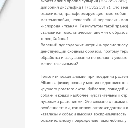
входят аллил пропил сульфид (H5C3S2C3H7)
дипропил дисульфид (H7C3S2C3H7). Это вещ
окислители, трансформирующие гемоглобин 
метгемоглобин, неспособный переносить мо
кислорода к тканям. Результатом такой тран
становится гемолитическая анемия с образо
телец Хайнца1.
Вареный лук содержит натрий н-пропил тиосу
действующий сходным образом, поэтому тер
обработка и высушивание не делают луковые
менее токсичными2.
Гемолитическая анемия при поедании растен
Állium зафиксирована у многих видов животны
крупного рогатого скота, буйволов, лошадей и
собаки и кошки наиболее чувствительны к от
луковыми растениями. Это связано с такими
особенностями, как низкая антиоксидантная а
каталазы у собак и высокая восприимчивость 
окислительному повреждению гемоглобина у