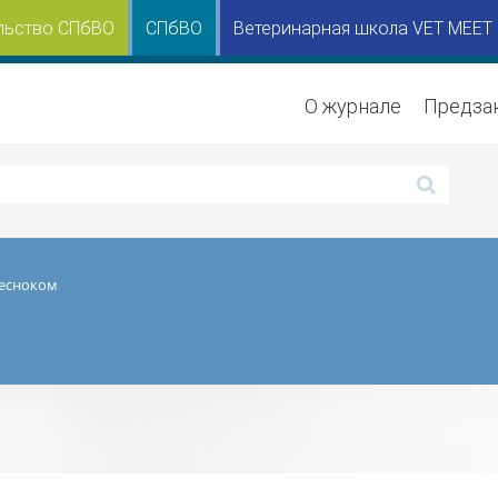
льство СПбВО
СПбВО
Ветеринарная школа VET MEET
О журнале
Предза
чесноком