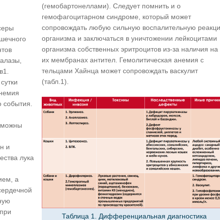
(гемобартонеллами). Следует помнить и о
гемофагоцитарном синдроме, который может
сопровождать любую сильную воспалительную реакц
серы
организма и заключаться в уничтожении лейкоцитами
ишечного
организма собственных эритроцитов из-за наличия на
нтов
их мембранах антител. Гемолитическая анемия с
талазы,
тельцами Хайнца может сопровождать васкулит
в1.
(табл.1).
сутки
анемия
о события.
озможны
н и
ества лука
ием, а
сердечной
ную
 при
Таблица 1. Дифференциальная диагностика