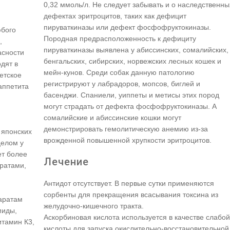
0,32 ммоль/л. Не следует забывать и о наследственны
дефектах эритроцитов, таких как дефицит
пируваткиназы или дефект фосфофруктокиназы.
юбого
Породная предрасположенность к дефициту
,
пируваткиназы выявлена у абиссинских, сомалийских,
асности
бенгальских, сибирских, норвежских лесных кошек и
одят в
мейн-кунов. Среди собак данную патологию
етское
регистрируют у лабрадоров, мопсов, биглей и
аппетита
басенджи. Спаниели, уиппеты и метисы этих пород
могут страдать от дефекта фосфофруктокиназы. А
сомалийские и абиссинские кошки могут
демонстрировать гемолитическую анемию из-за
 японских
врожденной повышенной хрупкости эритроцитов.
целом у
ет более
Лечение
аратами,
Антидот отсутствует. В первые сутки применяются
сорбенты для прекращения всасывания токсина из
паратам
желудочно-кишечного тракта.
миды,
Аскорбиновая кислота используется в качестве слабой
тамин К3,
кислоты для запуска окислительно-восстановительной