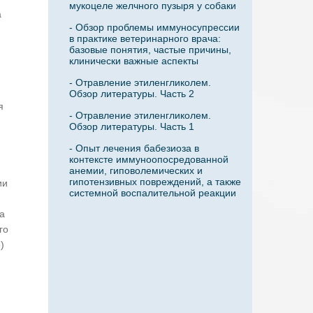
мукоцеле желчного пузыря у собаки
а
- Обзор проблемы иммуносупрессии
в практике ветеринарного врача:
базовые понятия, частые причины,
клинически важные аспекты
- Отравление этиленгликолем.
Обзор литературы. Часть 2
я
- Отравление этиленгликолем.
Обзор литературы. Часть 1
- Опыт лечения бабезиоза в
контексте иммуноопосредованной
анемии, гиповолемических и
гипотензивных повреждений, а также
ии
системной воспалительной реакции
а
го
)