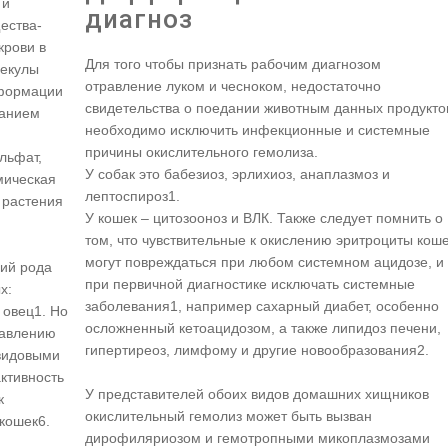
 и
диагноз
ества-
крови в
Для того чтобы признать рабочим диагнозом
лекулы
отравление луком и чесноком, недостаточно
сформации
свидетельства о поедании животным данных продукто
ванием
необходимо исключить инфекционные и системные
причины окислительного гемолиза.
льфат,
У собак это бабезиоз, эрлихиоз, анаплазмоз и
мическая
лептоспироз1.
 растения
У кошек – цитозооноз и ВЛК. Также следует помнить о
том, что чувствительные к окислению эритроциты кош
могут повреждаться при любом системном ацидозе, и
ий рода
при первичной диагностике исключать системные
х:
заболевания1, например сахарный диабет, особенно
 овец1. Но
осложненный кетоацидозом, а также липидоз печени,
равлению
гипертиреоз, лимфому и другие новообразования2.
 видовыми
ктивность
У представителей обоих видов домашних хищников
к
окислительный гемолиз может быть вызван
 кошек6.
дирофиляриозом и гемотропными микоплазмозами