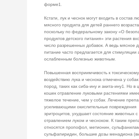
форме1.
Кстати, лук и чеснок могут входить в состав л
мясного продукта для детей раннего возраста
поскольку по федеральному закону «О безоп
продуктов детского питания» эти растения вх
число разрешенных добавок. А ведь мясное д
питание часто предлагается для стимуляции 
ослабленным болезнью животным.
Повышенная восприимчивость к токсическому
воздействию лука и чеснока отмечена у собак
пород, таких как сиба-ину и акита-ину1. Но в 
кошек отравление луковыми растениями име
тяжелое течение, чем у собак. Лечение преп
усиливающими окислительные повреждения
эритроцитов, ухудшает состояние животных с
отравлением луком и чесноком. К таким пре
относятся пропофол, метионин, сульфанила
сульфапиридин, большие дозы менадиона (ви