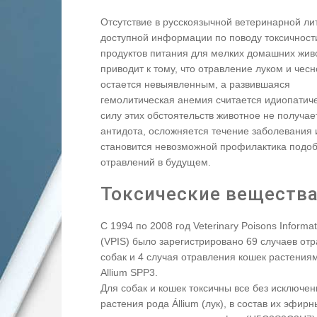
Отсутствие в русскоязычной ветеринарной ли
доступной информации по поводу токсичност
продуктов питания для мелких домашних жив
приводит к тому, что отравление луком и чес
остается невыявленным, а развившаяся
гемолитическая анемия считается идиопатиче
силу этих обстоятельств животное не получае
антидота, осложняется течение заболевания 
становится невозможной профилактика подо
отравлений в будущем.
Токсические веществ
С 1994 по 2008 год Veterinary Poisons Informat
(VPIS) было зарегистрировано 69 случаев от
собак и 4 случая отравления кошек растения
Allium SPP3.
Для собак и кошек токсичны все без исключен
растения рода Állium (лук), в состав их эфир