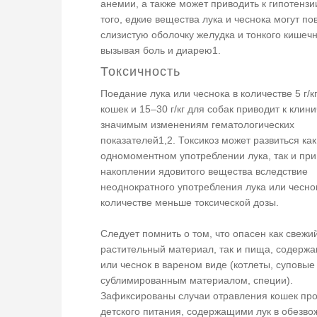
анемии, а также может приводить к гипотензи
того, едкие вещества лука и чеснока могут п
слизистую оболочку желудка и тонкого кишечн
вызывая боль и диарею1.
Токсичность
Поедание лука или чеснока в количестве 5 г/к
кошек и 15–30 г/кг для собак приводит к клин
значимым изменениям гематологических
показателей1,2. Токсикоз может развиться как
одномоментном употреблении лука, так и при
накоплении ядовитого вещества вследствие
неоднократного употребления лука или чесно
количестве меньше токсической дозы.
Следует помнить о том, что опасен как свежи
растительный материал, так и пища, содержа
или чеснок в вареном виде (котлеты, суповые
сублимированным материалом, специи).
Зафиксированы случаи отравления кошек пр
детского питания, содержащими лук в обезв