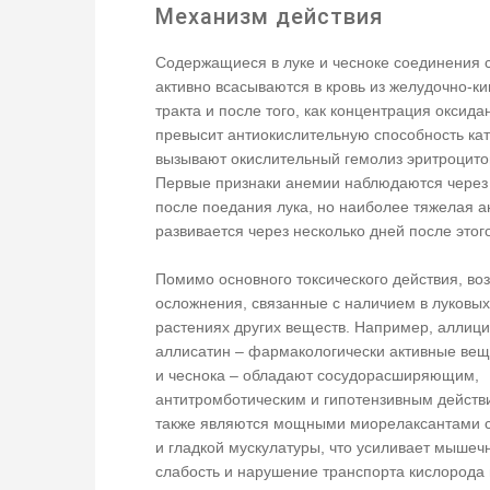
Механизм действия
Содержащиеся в луке и чесноке соединения 
активно всасываются в кровь из желудочно-к
тракта и после того, как концентрация оксида
превысит антиокислительную способность ка
вызывают окислительный гемолиз эритроцито
Первые признаки анемии наблюдаются через 
после поедания лука, но наиболее тяжелая 
развивается через несколько дней после этог
Помимо основного токсического действия, в
осложнения, связанные с наличием в луковых
растениях других веществ. Например, аллици
аллисатин – фармакологически активные вещ
и чеснока – обладают сосудорасширяющим,
антитромботическим и гипотензивным действ
также являются мощными миорелаксантами 
и гладкой мускулатуры, что усиливает мышеч
слабость и нарушение транспорта кислорода