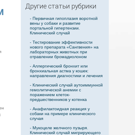
Другие статьи рубрики
м
- Первичная гипоплазия воротной
вены у собаки и развитие
портальной гипертензии.
Клинический случай
- Тестирование эффективности
нового препарата «Сангвения» на
я
лабораторных животных при
отравлении бромадиолоном
- Аллергический бронхит или
бронхиальная астма у кошек:
направления диагностики и лечения
- Клинический случай аутоиммунной
гемолитической анемии с
поражением клеток-
предшественников у котенка
ен
- Анафилактоидная реакция у
собаки на примере клинического
с
случая
- Мукоцеле желчного пузыря.
Клинический случай мигрирующего