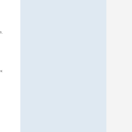
в,
ек