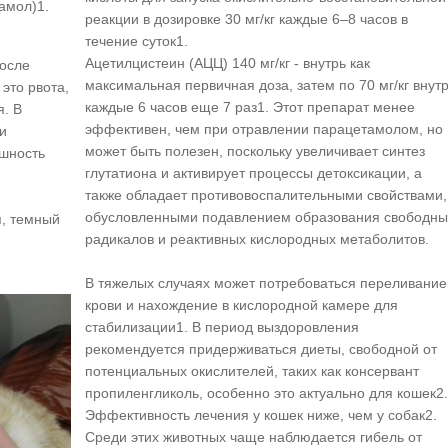
тамол)1.
реакции в дозировке 30 мг/кг каждые 6–8 часов в
течение суток1.
Ацетилцистеин (АЦЦ) 140 мг/кг - внутрь как
после
максимальная первичная доза, затем по 70 мг/кг внут
это рвота,
каждые 6 часов еще 7 раз1. Этот препарат менее
я. В
эффективен, чем при отравлении парацетамолом, но
и
может быть полезен, поскольку увеличивает синтез
ушность
глутатиона и активирует процессы детоксикации, а
также обладает противовоспалительными свойствами,
обусловленными подавлением образования свободны
я, темный
радикалов и реактивных кислородных метаболитов.
В тяжелых случаях может потребоваться переливание
крови и нахождение в кислородной камере для
стабилизации1. В период выздоровления
рекомендуется придерживаться диеты, свободной от
потенциальных окислителей, таких как консервант
пропиленгликоль, особенно это актуально для кошек2.
Эффективность лечения у кошек ниже, чем у собак2.
Среди этих животных чаще наблюдается гибель от