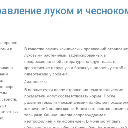
авление луком и чесноко
-терапевт,
огии и
В качестве редких клинических проявлений отравлени
луковыми растениями, зафиксированных в
профессиональной литературе, следует назвать
ричина
кровотечение в грудную и брюшную полость у кота5 и
шним
гипертензию у собаки4.
ы,
Диагностика
ое пюре,
В первые сутки после отравления гематологические
Этим
показатели могут соответствовать норме. После
 свойств,
развития гемолитической анемии наиболее показател
вуют
клинический анализ крови. В нем выявляется анемия 
 животных
тельцами Хайнца, иногда сопровождаемая
ых
нейтрофилией и лимфопенией. В моче могут быть
обнаружены гемоглобин и билирубин. Биохимический