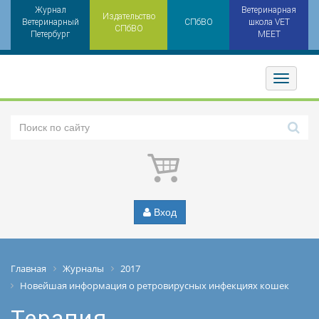
Журнал
Ветеринарная
Издательство
Ветеринарный
СПбВО
школа VET
СПбВО
Петербург
MEET
Toggler
Вход
Главная
Журналы
2017
Новейшая информация о ретровирусных инфекциях кошек
Терапия