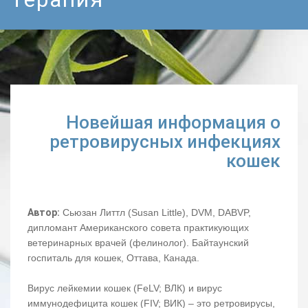
Новейшая информация о
ретровирусных инфекциях
кошек
Автор:
Сьюзан Литтл (Susan Little), DVM, DABVP,
дипломант Американского совета практикующих
ветеринарных врачей (фелинолог). Байтаунский
госпиталь для кошек, Оттава, Канада.
Вирус лейкемии кошек (FeLV; ВЛК) и вирус
иммунодефицита кошек (FIV; ВИК) – это ретровирусы,