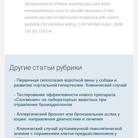
Seroprevalences of feline leukemia virus and feline
immunodeficiency virus in cats with abscesses or bite
wounds and rate of veterinarian compliance with current
guidelines for retrovirus testing. J Am Vet Med Assoc. 2008;
232 (8): 1152–8.
Другие статьи рубрики
- Первичная гипоплазия воротной вены у собаки и
развитие портальной гипертензии. Клинический случай
- Тестирование эффективности нового препарата
«Сангвения» на лабораторных животных при
отравлении бромадиолоном
- Аллергический бронхит или бронхиальная астма у
кошек: направления диагностики и лечения
- Клинический случай аутоиммунной гемолитической
анемии с поражением клеток-предшественников у