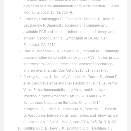
diagnosis of feline immunodeficiency virus infection. J Feline
Med Surg. 2013; 15 (8): 725–9.
Litster A., Leutenegger C., Estrada M., Nichols J., Hosie M.,
Beczkowski P. Diagnostic accuracy of a commercially
available PCR test to detect feline immunodeficiency virus
antigen. Second Biennial Symposium of ISCAID. San
Francisco, CA; 2012.
Ravi M., Wobeser G. A., Taylor S. M., Jackson M. L. Naturally
acquired feline immunodeficiency virus (FIV) infection in cats
from western Canada: Prevalence, disease associations,
and survival analysis. Can Vet J. 2010; 51 (3): 271–6.
Burling A., Levy J., Scott M., Crandall M., Tucker S., Wood E.,
et al. Seroprevalence and Risk Factors for Feline Leukemia
Virus, Feline Immunodeficiency Virus, and Heartworm
Infection in North American Cats. ISCAID and IFRRS
Symposium. Niagara-on-the-Lake, Ontario; 2014.
Kornya M. R., Little S. E., Scherk M. A., Sears W. C., Bienzle
D. Association between oral health status and retrovirus test
results in cats. J Am Vet Med Assoc. 2014; 245 (8): 916–22.
Goldkamp C. E., Levy J. K., Edinboro C. H., Lachtara J. L.