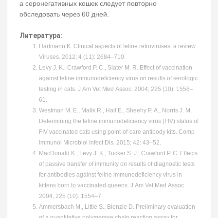
а серонегативных кошек следует повторно
обследовать через 60 дней.
Литература:
Hartmann K. Clinical aspects of feline retroviruses: a review.
Viruses. 2012; 4 (11): 2684–710.
Levy J. K., Crawford P. C., Slater M. R. Effect of vaccination
against feline immunodeficiency virus on results of serologic
testing in cats. J Am Vet Med Assoc. 2004; 225 (10): 1558–
61.
Westman M. E., Malik R., Hall E., Sheehy P. A., Norris J. M.
Determining the feline immunodeficiency virus (FIV) status of
FIV-vaccinated cats using point-of-care antibody kits. Comp
Immunol Microbiol Infect Dis. 2015; 42: 43–52.
MacDonald K., Levy J. K., Tucker S. J., Crawford P. C. Effects
of passive transfer of immunity on results of diagnostic tests
for antibodies against feline immunodeficiency virus in
kittens born to vaccinated queens. J Am Vet Med Assoc.
2004; 225 (10): 1554–7.
Ammersbach M., Little S., Bienzle D. Preliminary evaluation
of a quantitative polymerase chain reaction assay for