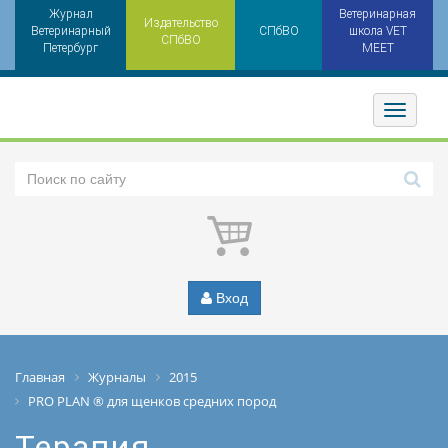
Журнал
Ветеринарная
Издательство
Ветеринарный
СПбВО
школа VET
СПбВО
Петербург
MEET
Toggler
Вход
Главная
Журналы
2015
PRO PLAN ® для щенков средних пород
Терапия