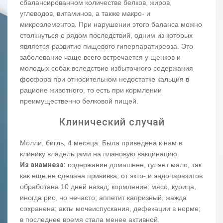
сбалансированном количестве белков, жиров,
углеводов, витаминов, а также макро- и
микроэлементов. При нарушении этого баланса можно
столкнуться с рядом последствий, одним из которых
является развитие пищевого гиперпаратиреоза. Это
заболевание чаще всего встречается у щенков и
молодых собак вследствие избыточного содержания
фосфора при относительном недостатке кальция в
рационе животного, то есть при кормлении
преимущественно белковой пищей.
Клинический случай
Молли, бигль, 4 месяца. Была приведена к нам в
клинику владельцами на плановую вакцинацию.
Из анамнеза:
содержание домашнее, гуляет мало, так
как еще не сделана прививка; от экто- и эндопаразитов
обработана 10 дней назад; кормление: мясо, курица,
иногда рис, но нечасто; аппетит капризный, жажда
сохранена; акты мочеиспускания, дефекации в норме;
в последнее время стала менее активной.