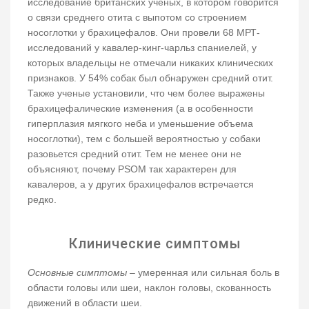
исследование британских ученых, в котором говорится
о связи среднего отита с выпотом со строением
носоглотки у брахицефалов. Они провели 68 МРТ-
исследований у кавалер-кинг-чарльз спаниелей, у
которых владельцы не отмечали никаких клинических
признаков. У 54% собак был обнаружен средний отит.
Также ученые установили, что чем более выражены
брахицефалические изменения (а в особенности
гиперплазия мягкого неба и уменьшение объема
носоглотки), тем с большей вероятностью у собаки
разовьется средний отит. Тем не менее они не
объясняют, почему PSOM так характерен для
кавалеров, а у других брахицефалов встречается
редко.
Клинические симптомы
Основные симптомы
– умеренная или сильная боль в
области головы или шеи, наклон головы, скованность
движений в области шеи.