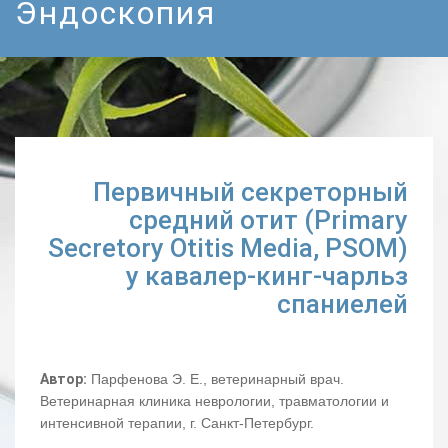
Эндоскопия
Первичный секреторный
средний отит (Primary
Secretory Otitis Media, PSOM)
у кавалер-кинг-чарльз
спаниелей
Автор:
Парфенова Э. Е., ветеринарный врач.
Ветеринарная клиника неврологии, травматологии и
интенсивной терапии, г. Санкт-Петербург.