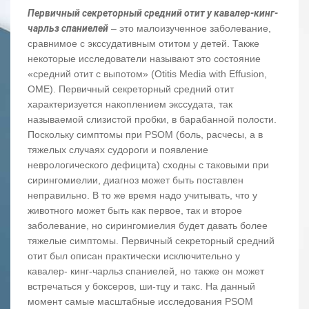
Первичный секреторный средний отит
у кавалер-кинг-
чарльз спаниелей
– это малоизученное заболевание,
сравнимое с экссудативным отитом у детей. Также
некоторые исследователи называют это состояние
«средний отит с выпотом» (Otitis Media with Effusion,
OME). Первичный секреторный средний отит
характеризуется накоплением экссудата, так
называемой слизистой пробки, в барабанной полости.
Поскольку симптомы при PSOM (боль, расчесы, а в
тяжелых случаях судороги и появление
неврологического дефицита) сходны с таковыми при
сирингомиелии, диагноз может быть поставлен
неправильно. В то же время надо учитывать, что у
животного может быть как первое, так и второе
заболевание, но сирингомиелия будет давать более
тяжелые симптомы. Первичный секреторный средний
отит был описан практически исключительно у
кавалер- кинг-чарльз спаниелей, но также он может
встречаться у боксеров, ши-тцу и такс. На данный
момент самые масштабные исследования PSOM