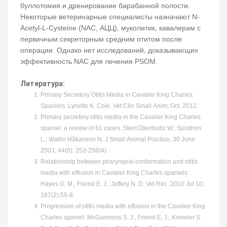
буллотомия и дренирование барабанной полости.
Некоторые ветеринарные специалисты назначают N-
Acetyl-L-Cysteine (NAC, АЦЦ), муколитик, кавалерам с
первичным секреторным средним отитом после
операции. Однако нет исследований, доказывающих
эффективность NAC для лечения PSOM.
Литература:
Primary Secretory Otitis Media in Cavalier King Charles
Spaniels. Lynette K. Cole. Vet Clin Small Anim; Oct. 2012.
Primary secretory otitis media in the Cavalier King Charles
spaniel: a review of 61 cases. Stern￾Bertholtz W.; Sjöström
L.; Wallin Håkanson N. J Small Animal Practice, 30 June
2003, 44(6): 253-256(4).
Relationship between pharyngeal conformation and otitis
media with effusion in Cavalier King Charles spaniels.
Hayes G. M., Friend E. J., Jeffery N. D. Vet Rec. 2010 Jul 10;
167(2):55-8.
Progression of otitis media with effusion in the Cavalier King
Charles spaniel. McGuinness S. J., Friend E. J., Knowler S.