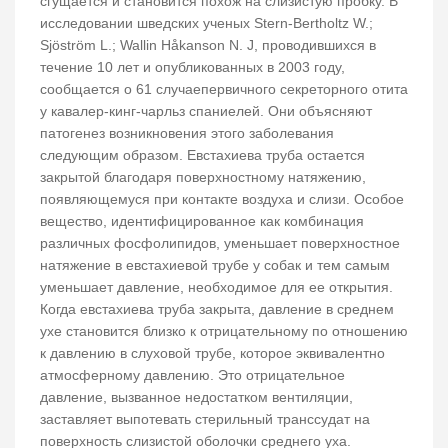
сгущается и становится похож на слизистую пробку. В
исследовании шведских ученых Stern-Bertholtz W.;
Sjöström L.; Wallin Håkanson N. J, проводившихся в
течение 10 лет и опубликованных в 2003 году,
сообщается о 61 случаепервичного секреторного отита
у кавалер-кинг-чарльз спаниелей. Они объясняют
патогенез возникновения этого заболевания
следующим образом. Евстахиева труба остается
закрытой благодаря поверхностному натяжению,
появляющемуся при контакте воздуха и слизи. Особое
вещество, идентифицированное как комбинация
различных фосфолипидов, уменьшает поверхностное
натяжение в евстахиевой трубе у собак и тем самым
уменьшает давление, необходимое для ее открытия.
Когда евстахиева труба закрыта, давление в среднем
ухе становится близко к отрицательному по отношению
к давлению в слуховой трубе, которое эквивалентно
атмосферному давлению. Это отрицательное
давление, вызванное недостатком вентиляции,
заставляет выпотевать стерильный транссудат на
поверхность слизистой оболочки среднего уха.