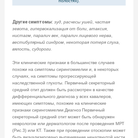
полостях).
Другие симптомы:
зуд
,
расчесы ушей
,
частая
зевота
,
гипервокализация от боли
,
атаксия
,
нистагм
,
паралич век
,
паралич лицевого нерва
,
вестибулярный синдром
,
некоторая потеря слуха
,
вялость
,
судороги
.
Эти клинические признаки в большинстве случаев
похожи на симптомы сирингомиелии и, в некоторых
случаях, на симптомы прогрессирующей
наследственной глухоты. Первичный секреторный
средний отит должен быть рассмотрен в качестве
дифференциального диагноза у всех кавалеров,
имеющих симптомы, похожие на клинические
признаки сирингомиелии.Диагноз Первичный
секреторный средний отит может быть обнаружен
неврологом или дерматологом после проведения МРТ
(Рис.3) или КТ. Также при проведении отоскопии может
быть визуализировано выпячивание ненатянутой части