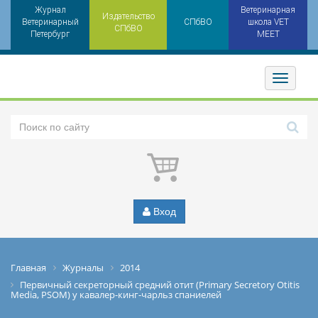
Журнал
Ветеринарная
Издательство
Ветеринарный
СПбВО
школа VET
СПбВО
Петербург
MEET
Toggler
Вход
Главная
Журналы
2014
Первичный секреторный средний отит (Primary Secretory Otitis
Media, PSOM) у кавалер-кинг-чарльз спаниелей