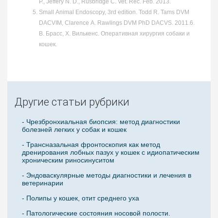
P., Jeffery N. D., Rusbridge C. Vet. Rec. Feb. 2013.
Small Animal Endoscopy, 3rd edition. Todd R. Tams DVM
DACVIM, Clarence A. Rawlings DVM PhD DACVS. 2011.6.
В. Брасс, Х. Вилькенс. Оперативная хирургия собаки и
кошек.
Другие статьи рубрики
- Чрезбронхиальная биопсия: метод диагностики
болезней легких у собак и кошек
- Трансназальная фронтоскопия как метод
дренирования лобных пазух у кошек с идиопатическим
хроническим риносинуситом
- Эндоваскулярные методы диагностики и лечения в
ветеринарии
- Полипы у кошек, отит среднего уха
- Патологические состояния носовой полости.