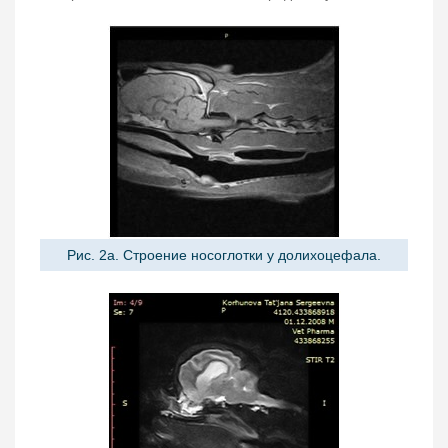
Рис. 2а. Строение носоглотки у долихоцефала.