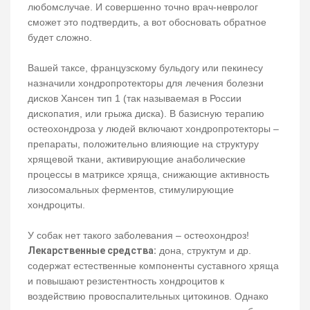
любомслучае. И совершенно точно врач-невролог
сможет это подтвердить, а вот обосновать обратное
будет сложно.
Вашей таксе, французскому бульдогу или пекинесу
назначили хондропротекторы для лечения болезни
дисков Хансен тип 1 (так называемая в России
дископатия, или грыжа диска). В базисную терапию
остеохондроза у людей включают хондропротекторы –
препараты, положительно влияющие на структуру
хрящевой ткани, активирующие анаболические
процессы в матриксе хряща, снижающие активность
лизосомальных ферментов, стимулирующие
хондроциты.
У собак нет такого заболевания – остеохондроз!
Лекарственные средства:
дона, структум и др.
содержат естественные компоненты суставного хряща
и повышают резистентность хондроцитов к
воздействию провоспалительных цитокинов. Однако