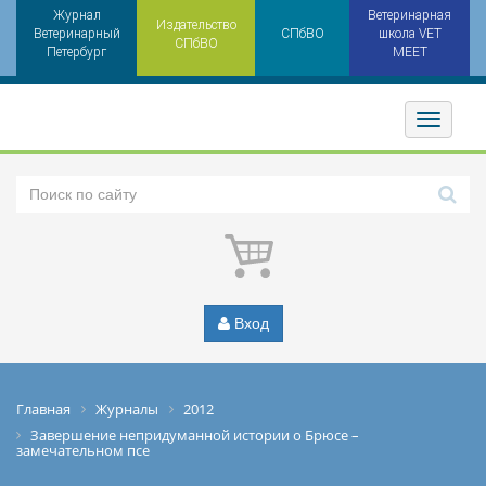
Журнал
Ветеринарная
Издательство
Ветеринарный
СПбВО
школа VET
СПбВО
Петербург
MEET
Toggler
Вход
Главная
Журналы
2012
Завершение непридуманной истории о Брюсе –
замечательном псе