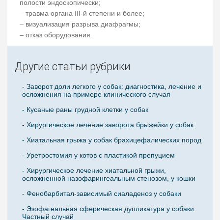
полости эндоскопически;
– травма органа III-й степени и более;
– визуализация разрыва диафрагмы;
– отказ оборудования.
Другие статьи рубрики
- Заворот доли легкого у собак: диагностика, лечение и
осложнения на примере клинического случая
- Кусаные раны грудной клетки у собак
- Хирургическое лечение заворота брыжейки у собак
- Хиатальная грыжа у собак брахицефалических пород
- Уретростомия у котов с пластикой препуцием
- Хирургическое лечение хиатальной грыжи,
осложненной назофарингеальным стенозом, у кошки
- Фенобарбитал-зависимый сиаладеноз у собаки
- Эзофагеальная сферическая дупликатура у собаки.
Частный случай