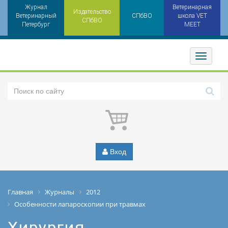
Журнал
Ветеринарная
Издательство
Ветеринарный
СПбВО
школа VET
СПбВО
Петербург
MEET
Toggler
Вход
Главная
Журналы
2012
Особенности лапароскопии при травмах
Хирургия