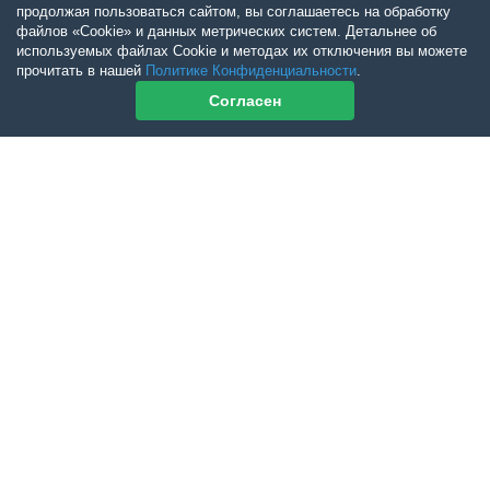
продолжая пользоваться сайтом, вы соглашаетесь на обработку
файлов «Cookie» и данных метрических систем. Детальнее об
используемых файлах Cookie и методах их отключения вы можете
прочитать в нашей
Политике Конфиденциальности
.
Согласен
Контакты журнала
По всем вопросам приобретения журнала Ветеринарный Петербург
обращайтесь:
Тел:
+7-960-272-75-98
tatyana.albul@yandex.ru
По всем вопросам приобретения книг обращайтесь:
+7 (950) 001-33-14
cdoba-tan@yandex.ru