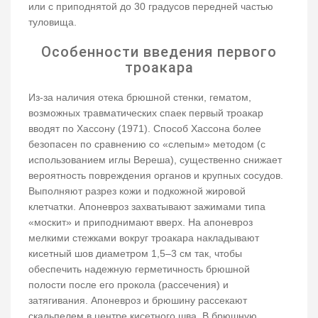
или с приподнятой до 30 градусов передней частью
туловища.
Особенности введения первого
троакара
Из-за наличия отека брюшной стенки, гематом,
возможных травматических спаек первый троакар
вводят по Хассону (1971). Способ Хассона более
безопасен по сравнению со «слепым» методом (с
использованием иглы Вереша), существенно снижает
вероятность повреждения органов и крупных сосудов.
Выполняют разрез кожи и подкожной жировой
клетчатки. Апоневроз захватывают зажимами типа
«москит» и приподнимают вверх. На апоневроз
мелкими стежками вокруг троакара накладывают
кисетный шов диаметром 1,5–3 см так, чтобы
обеспечить надежную герметичность брюшной
полости после его прокола (рассечения) и
затягивания. Апоневроз и брюшину рассекают
скальпелем в центре кисетного шва. В брюшную