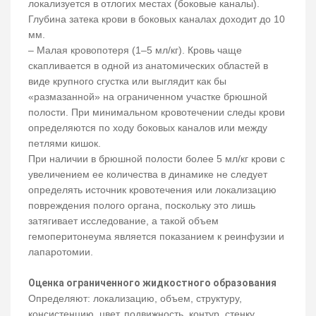
локализуется в отлогих местах (боковые каналы).
Глубина затека крови в боковых каналах доходит до 10
мм.
– Малая кровопотеря (1–5 мл/кг). Кровь чаще
скапливается в одной из анатомических областей в
виде крупного сгустка или выглядит как бы
«размазанной» на ограниченном участке брюшной
полости. При минимальном кровотечении следы крови
определяются по ходу боковых каналов или между
петлями кишок.
При наличии в брюшной полости более 5 мл/кг крови с
увеличением ее количества в динамике не следует
определять источник кровотечения или локализацию
повреждения полого органа, поскольку это лишь
затягивает исследование, а такой объем
гемоперитонеума является показанием к реинфузии и
лапаротомии.
Оценка ограниченного жидкостного образования
Определяют: локализацию, объем, структуру,
консистенцию, цвет, подвижность, контур, стенку,