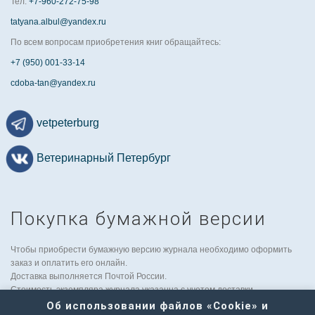
Тел:
+7-960-272-75-98
tatyana.albul@yandex.ru
По всем вопросам приобретения книг обращайтесь:
+7 (950) 001-33-14
cdoba-tan@yandex.ru
vetpeterburg
Ветеринарный Петербург
Покупка бумажной версии
Чтобы приобрести бумажную версию журнала необходимо оформить
заказ и оплатить его онлайн.
Доставка выполняется Почтой России.
Стоимость экземпляра журнала указанна с учетом доставки.
По вопросам рассылки в другие странны обращайтесь к заместителю
Об использовании файлов «Cookie» и