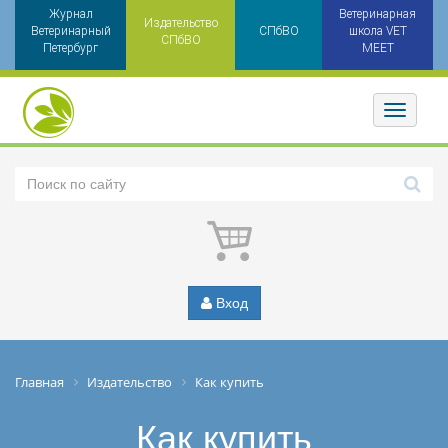
Журнал
Ветеринарная
Издательство
Ветеринарный
СПбВО
школа VET
СПбВО
Петербург
MEET
Toggler
Вход
Главная
Издательство
Как купить
Как купить