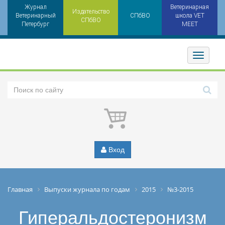
Журнал
Ветеринарная
Издательство
Ветеринарный
СПбВО
школа VET
СПбВО
Петербург
MEET
Toggler
Вход
Главная
Выпуски журнала по годам
2015
№3-2015
Гиперальдостеронизм