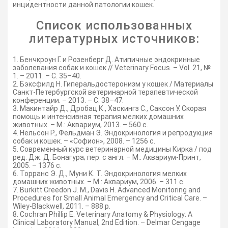
инцидентности данной патологии кошек.
Список использованных
литературных источников:
1. Бенчкроун Г. и Розенберг Д. Атипичные эндокринные
заболевания собак и кошек // Veterinary Focus. – Vol. 21, №
1. – 2011. – С. 35–40.
2. Бэксфилд Н. Гиперальдостеронизм у кошек / Материалы
Санкт-Петербургской ветеринарной терапевтической
конференции. – 2013. – С. 38–47.
3. Макинтайр Д., Дробац К., Хаскингз С., Саксон У. Скорая
помощь и интенсивная терапия мелких домашних
животных. – М.: Аквариум, 2013. – 560 с.
4. Нельсон Р., Фельдман Э. Эндокринология и репродукция
собак и кошек. – «Софион», 2008. – 1256 с.
5. Современный курс ветеринарной медицины Кирка / под
ред. Дж. Д. Бонагура; пер. с англ. – М.: Аквариум-Принт,
2005. – 1376 с.
6. Торранс Э. Д., Муни К. Т. Эндокринология мелких
домашних животных. – М.: Аквариум, 2006. – 311 с.
7. Burkitt Creedon J. М., Davis Н. Advanced Monitoring and
Procedures for Small Animal Emergency and Critical Care. –
Wiley-Blackwell, 2011. – 888 р.
8. Cochran Phillip E. Veterinary Anatomy & Physiology: A
Clinical Laboratory Manual, 2nd Edition. – Delmar Cengage