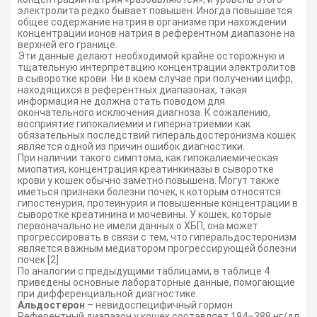
электролита редко бывает повышен. Иногда повышается
общее содержание натрия в организме при нахождении
концентрации ионов натрия в референтном диапазоне на
верхней его границе.
Эти данные делают необходимой крайне осторожную и
тщательную интерпретацию концентрации электролитов
в сыворотке крови. Ни в коем случае при получении цифр,
находящихся в референтных диапазонах, такая
информация не должна стать поводом для
окончательного исключения диагноза. К сожалению,
восприятие гипокалиемии и гипернатриемии как
обязательных последствий гиперальдостеронизма кошек
является одной из причин ошибок диагностики.
При наличии такого симптома, как гипокалиемическая
миопатия, концентрация креатинкиназы в сыворотке
крови у кошек обычно заметно повышена. Могут также
иметься признаки болезни почек, к которым относятся
гипостенурия, протеинурия и повышенные концентрации в
сыворотке креатинина и мочевины. У кошек, которые
первоначально не имели данных о ХБП, она может
прогрессировать в связи с тем, что гиперальдостеронизм
является важным медиатором прогрессирующей болезни
почек [2].
По аналогии с предыдущими таблицами, в таблице 4
приведены основные лабораторные данные, помогающие
при дифференциальной диагностике.
Альдостерон
– невидоспецифичный гормон.
Референтный диапазон у кошек составляет 194–388 нг/дл