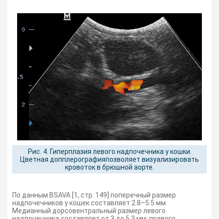
Рис. 4. Гиперплазия левого надпочечника у кошки.
Цветная допплерографияпозволяет визуализировать
кровоток в брюшной аорте.
По данным BSAVA [1, стр. 149] поперечный размер
надпочечников у кошек составляет 2.8–5.5 мм.
Медианный дорсовентральный размер левого
надпочечника составляет от 3 до 5,3 мм; правого