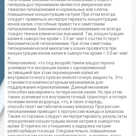
гиперальдостеронизмом являются умеренная или
тяжелая гипокалиемия и нормальные или слегка
повышенные концентрации натрия. При этом всегда
следует правильно интерпретировать концентрации
ионов калия, способные привести к симптомам
гипокалиемии. Биохимическая гипокалиемия не всегда
тождественна клинически значимой. Так, концентрация
калия в сыворотке крови < 3.5 мг-экв/л соответствует
биохимической гипокалиемии. При этом симптомы
гипокалиемической миопатии у кошек проявятся при
концентрации ионов калия в сыворотке крови < 3.0 мг-экв/
л.
Немаловажно, что под воздействием альдостерона
усиливается экскреция калия с одновременной
активацией при этом перемещения калия из
внутриклеточного пула во внеклеточную жидкость. Это
становится компенсаторным механизмом для
поддержания нормокалиемии. Данный механизм
способен маскировать потери ионов калия. Но при этом
также усиливаются внутриклеточный транспорт и потеря
почками ионов водорода, что, в свою очередь,
способствует метаболическому алкалозу. Прогрессия
гипокалиемии приводит к прогрессии жажды и алкалоза.
Также осторожно следует интерпретировать результаты
определения концентрации ионов натрия в сыворотке
крови. Вторично по отношению к задержке натрия
реабсорбируется вода. Следовательно, повышенные
концентрации натрия «разбавляются», и уровень этого