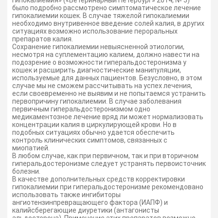
гипокалиемия» («Ветеринарный Петербург» 2014, № 5)
было подробно рассмотрено симптоматическое лечение
гипокалиемии кошек. В случае тяжелой гипокалиемии
необходимо внутривенное введение солей калия, в других
ситуациях возможно использование пероральных
препаратов калия.
Сохранение гипокалиемии невыясненной этиологии,
несмотря на суплементацию калием, должно навести на
подозрение о возможности гиперальдостеронизма у
кошек и расширить диагностические манипуляции,
используемые для данных пациентов. Безусловно, в этом
случае мы не сможем рассчитывать на успех лечения,
если своевременно не выявим и не попытаемся устранить
первопричину гипокалиемии. В случае заболевания
первичным гиперальдостеронизмом одно
медикаментозное лечение вряд ли может нормализовать
концентрации калия в циркулирующей крови. Но в
подобных ситуациях обычно удается обеспечить
контроль клинических симптомов, связанных с
миопатией.
В любом случае, как при первичном, так и при вторичном
гиперальдостеронизме следует устранять первоисточник
болезни.
В качестве дополнительных средств корректировки
гипокалиемии при гиперальдостеронизме рекомендовано
использовать также ингибиторы
ангиотензинпревращающего фактора (ИАПФ) и
калийсберегающие диуретики (антагонисты