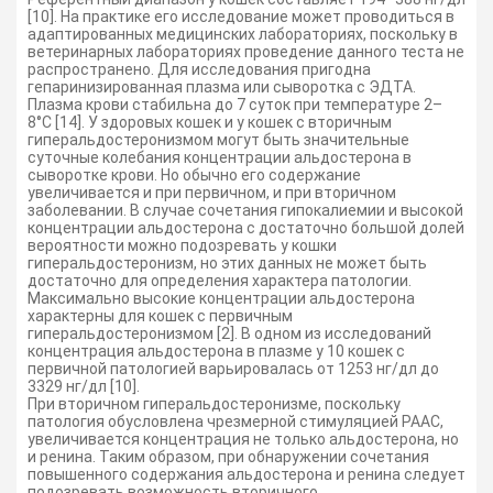
[10]. На практике его исследование может проводиться в
адаптированных медицинских лабораториях, поскольку в
ветеринарных лабораториях проведение данного теста не
распространено. Для исследования пригодна
гепаринизированная плазма или сыворотка с ЭДТА.
Плазма крови стабильна до 7 суток при температуре 2–
8°C [14]. У здоровых кошек и у кошек с вторичным
гиперальдостеронизмом могут быть значительные
суточные колебания концентрации альдостерона в
сыворотке крови. Но обычно его содержание
увеличивается и при первичном, и при вторичном
заболевании. В случае сочетания гипокалиемии и высокой
концентрации альдостерона с достаточно большой долей
вероятности можно подозревать у кошки
гиперальдостеронизм, но этих данных не может быть
достаточно для определения характера патологии.
Максимально высокие концентрации альдостерона
характерны для кошек с первичным
гиперальдостеронизмом [2]. В одном из исследований
концентрация альдостерона в плазме у 10 кошек с
первичной патологией варьировалась от 1253 нг/дл до
3329 нг/дл [10].
При вторичном гиперальдостеронизме, поскольку
патология обусловлена чрезмерной стимуляцией РААС,
увеличивается концентрация не только альдостерона, но
и ренина. Таким образом, при обнаружении сочетания
повышенного содержания альдостерона и ренина следует
подозревать возможность вторичного