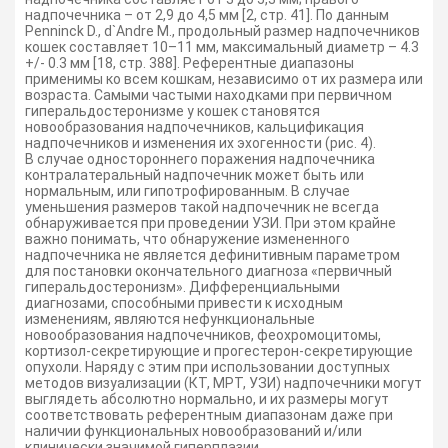
надпочечника – от 2,9 до 4,5 мм [2, стр. 41]. По данным
Penninck D., d`Andre M., продольный размер надпочечников
кошек составляет 10–11 мм, максимальный диаметр – 4.3
+/- 0.3 мм [18, стр. 388]. Референтные диапазоны
применимы ко всем кошкам, независимо от их размера или
возраста. Самыми частыми находками при первичном
гиперальдостеронизме у кошек становятся
новообразования надпочечников, кальцификация
надпочечников и изменения их эхогенности (рис. 4).
В случае одностороннего поражения надпочечника
контралатеральный надпочечник может быть или
нормальным, или гипотрофированным. В случае
уменьшения размеров такой надпочечник не всегда
обнаруживается при проведении УЗИ. При этом крайне
важно понимать, что обнаружение измененного
надпочечника не является дефинитивным параметром
для постановки окончательного диагноза «первичный
гиперальдостеронизм». Дифференциальными
диагнозами, способными привести к исходным
изменениям, являются нефункциональные
новообразования надпочечников, феохромоцитомы,
кортизол-секретирующие и прогестерон-секретирующие
опухоли. Наряду с этим при использовании доступных
методов визуализации (КТ, МРТ, УЗИ) надпочечники могут
выглядеть абсолютно нормально, и их размеры могут
соответствовать референтным диапазонам даже при
наличии функциональных новообразований и/или
клинически значимой гиперплазии.