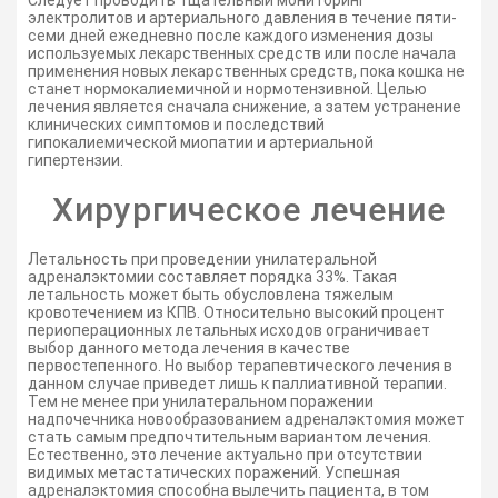
Следует проводить тщательный мониторинг
электролитов и артериального давления в течение пяти-
семи дней ежедневно после каждого изменения дозы
используемых лекарственных средств или после начала
применения новых лекарственных средств, пока кошка не
станет нормокалиемичной и нормотензивной. Целью
лечения является сначала снижение, а затем устранение
клинических симптомов и последствий
гипокалиемической миопатии и артериальной
гипертензии.
Хирургическое лечение
Летальность при проведении унилатеральной
адреналэктомии составляет порядка 33%. Такая
летальность может быть обусловлена тяжелым
кровотечением из КПВ. Относительно высокий процент
периоперационных летальных исходов ограничивает
выбор данного метода лечения в качестве
первостепенного. Но выбор терапевтического лечения в
данном случае приведет лишь к паллиативной терапии.
Тем не менее при унилатеральном поражении
надпочечника новообразованием адреналэктомия может
стать самым предпочтительным вариантом лечения.
Естественно, это лечение актуально при отсутствии
видимых метастатических поражений. Успешная
адреналэктомия способна вылечить пациента, в том