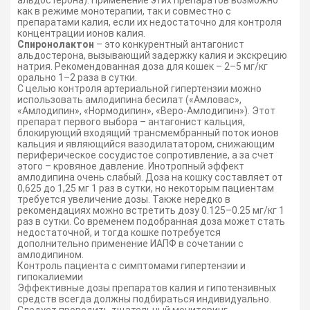
альдостерона). Применение этих препаратов возможно
как в режиме монотерапии, так и совместно с
препаратами калия, если их недостаточно для контроля
концентрации ионов калия.
Спиронолактон
– это конкурентный антагонист
альдостерона, вызывающий задержку калия и экскрецию
натрия. Рекомендованная доза для кошек – 2–5 мг/кг
орально 1–2 раза в сутки.
С целью контроля артериальной гипертензии можно
использовать амлодипина бесилат («Амловас»,
«Амлодипин», «Нормодипин», «Веро-Амлодипин»). Этот
препарат первого выбора – антагонист кальция,
блокирующий входящий трансмембранный поток ионов
кальция и являющийся вазодилататором, снижающим
периферическое сосудистое сопротивление, а за счет
этого – кровяное давление. Инотропный эффект
амлодипина очень слабый. Доза на кошку составляет от
0,625 до 1,25 мг 1 раз в сутки, но некоторым пациентам
требуется увеличение дозы. Также нередко в
рекомендациях можно встретить дозу 0.125–0.25 мг/кг 1
раз в сутки. Со временем подобранная доза может стать
недостаточной, и тогда кошке потребуется
дополнительно применение ИАПФ в сочетании с
амлодипином.
Контроль пациента с симптомами гипертензии и
гипокалиемии
Эффективные дозы препаратов калия и гипотензивных
средств всегда должны подбираться индивидуально.