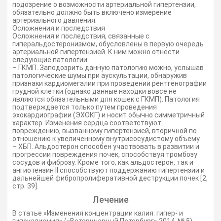
подозрение о возможности артериальной гипертензии,
обязательно должно быть включено измерение
артериального давления.
Осложнения и последствия
Осложнения и последствия, связанные с
гиперальдостеронизмом, обусловлены в первую очередь
артериальной гипертензией. К ним можно отнести
следующие патологии:
– ГКМП. Заподозрить данную патологию можно, услышав
патологические шумы при аускультации, обнаружив
признаки кардиомегалии при проведении рентгенографии
грудной клетки (однако данные находки вовсе не
являются обязательными для кошек с ГКМП). Патология
подтверждается только путем проведения
эхокардиографии (ЭХОКГ) и носит обычно симметричный
характер. Изменения сердца соответствуют
повреждению, вызванному гипертензией, вторичной по
отношению к увеличенному внутрисосудистому объему.
– ХБП. Альдостерон способен участвовать в развитии и
прогрессии повреждения почек, способствуя тромбозу
сосудов и фиброзу. Кроме того, как альдостерон, так и
ангиотензин II способствуют поддержанию гипертензии и
дальнейшей фибропролиферативной деструкции почек [2,
стр. 39].
Лечение
В статье «Изменения концентрации калия: гипер- и