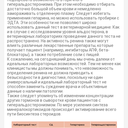
гиперальдостеронизма. При этом необходимо отбирать
достаточно большой объем крови и немедленно
замораживать отделенную плазму. Следует избегать
применения гепарина, но можно использовать пробирки с
ЭДТА. Эти особенности не позволяют широко
использовать данный тест в ветеринарной медицине. Как
и в случае с исследованием уровня альдостерона, в
ветеринарных лабораториях проведение данного теста не
распространено. На активность ренина также могут
влиять различные лекарственные препараты, которые
получает пациент (например, ингибиторы АПФ, бета-
блокаторы), а также потребление соли с пищей.
К сожалению, на сегодняшний день мы очень далеки от
идеальных лабораторных возможностей. Тем не менее как
клиницисты мы должны понимать, что невозможность
определения ренина не должна приводить к
безысходности в диагностике, поскольку ни один
универсальный и идеальный лабораторный тест не
способен заменить суждение врача и объективные
данные о наличии патологии.
Также следует упомянуть об изменении концентрации
других гормонов в сыворотке крови пациентов с
гиперальдостеронизмом. По мере усиления синтеза
минералокортикоидов происходит активирование всего
пути биосинтеза стероидов.