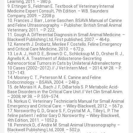
Learning, 2011. – 380 p.
9. Ettinger S., Feldman E. Textbook of Veterinary Internal
Medicine Expert Consult, 7th Edition. – W.B. Saunders
Company, 2009. – 2208 р.
10. Frances J. Barr , Lorrie Gaschen. BSAVA Manual of Canine
and Feline Ultrasonography. – Publisher: British Small Animal
Veterinary, 2011. – Р. 222.
11. Gough А. Differential Diagnosis in Small Animal Medicine. –
Blackwell Publishing Ltd, First published, 2007. – 464 р.
12. Kenneth J. Drobatz, Merilee F. Costello. Feline Emergency
and Critical Care Medicine, 2010. – 672 p.
13. Lo A. J., Holt D. E., Brown D. C., Schlicksup M. D., Orsher R. J.,
Agnello K. A. Treatment of Aldosterone-Secreting
Adrenocortical Tumors in Cats by Unilateral Adrenalectomy:
10 Cases (2002–2012) // J Vet Intern Med. – 2014; № 28. – Р.
137–143.
14. Mooney C. T., Peterson M. E. Canine and Feline
Endocrinology. – BSAVA, 2004. – 248 p.
15. de Morais H. A., Bach J. F., DiBartola S. P. Metabolic Acid-
Base Disorders in the Critical Care Unit // Vet Clin Small Anim.
– 2008; № 38. – Р. 559–574.
16. Norkus С. Veterinary Technician’s Manual for Small Animal
Emergency and Critical Care. – Wiley-Blackwell, 2012. – 567 р.
17. Norsworthy G. D., Grace S. F., Crystal M. A., Tilley L. P. The
feline patient / editor Gary D. Norsworthy. – Wiley-Blackwell,
4th Edition, 2011. – 1052 р.
18. Penninck D., d`Andre M. Small Animal Ultrasonography. –
Blackwell Publishing Ltd, 2008. – 502 р.