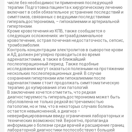
числе без необходимости применения последующей
терапии. Подготовка пациента к хирургическому лечению
включает в себя обязательное устранение последствий и
симптомов, связанных с ведущими последствиями
гиперальдостеронизма, – гипокалиемии и артериальной
гипертензии.
Кроме кровотечения из КПВ, также сообщается о
следующих осложнениях: интраабдоминальное
кровотечение, острая почечная недостаточность, сепсис,
тромбоэмболия.
Контроль концентрации электролитов в сыворотке крови
и АД должен регулярно проводиться во время
адреналэктомии, а также в ближайший
послеоперационный период. Также подобные
исследования могут оказаться полезными на протяжении
нескольких послеоперационных дней. В случае
сохранения гипертензии или гипокалиемии после
адреналэктомии стоит продолжать симптоматическую
терапию до купирования этих патологий.
В заключение хочется отметить, что редкая
диагностируемость гиперальдостеронизма может быть
обусловлена не только редкой встречаемостью
патологии, но и тем, что в некоторых случаях болезнь
остается невыясненной, а диагноз –
неверифицированным ввиду ограничения лабораторных и
технических возможностей. Вероятно, пропаганда
информации о болезни среди врачей и расширение границ
лабораторной диагностики поспособствуют большей