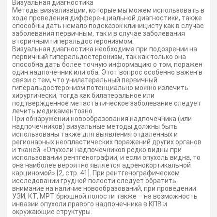
Визуальная диагностика
Методы визуализации, которые мы можем использовать в
ходе проведения дифференциальной диагностики, также
способны дать немало подсказок клиницисту как в случае
заболевания первичным, так и в случае заболевания
вторичным гиперальдостеронизмом.
Визуальная диагностика необходима при подозрении на
первичный гиперальдостеронизм, так как только она
способна дать более точную информацию о том, поражен
один надпочечник или оба. Этот вопрос особенно важен в
связи с тем, что унилатеральный первичный
гиперальдостеронизм потенциально можно излечить
хирургически, тогда как билатеральное или
подтвержденное метастатическое заболевание следует
лечить медикаментозно.
При обнаружении новообразования надпочечника (или
надпочечников) визуальные методы должны быть
использованы также для выявления отдаленных и
регионарных неопластических поражений других органов
и тканей. «Опухоли надпочечников редко видны при
использовании рентгенографии, и если опухоль видна, то
она наиболее вероятно является адренокортикальной
карциномой» [2, стр. 41]. При рентгенографическом
исследовании грудной полости следует обратить
внимание на наличие новообразований, при проведении
УЗИ, КТ, МРТ брюшной полости также – на возможность
инвазии опухоли правого надпочечника в КПВ и
окружающие структуры.