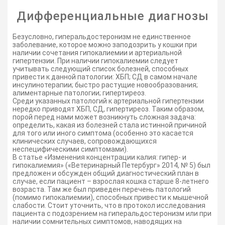
Дифференциальные диагнозы
Безусловно, гиперальдостеронизм не единственное
заболевание, которое можно заподозрить у кошки при
наличии сочетания гипокалиемии и артериальной
гипертензии. При наличии гипокалиемии следует
учитывать следующий список болезней, способных
привести к данной патологии: ХБП; СД в самом начале
инсулинотерапии; быстро растущие новообразования;
алиментарные патологии; гипертиреоз.
Среди указанных патологий к артериальной гипертензии
нередко приводят ХБП, СД, гипертиреоз. Таким образом,
порой перед нами может возникнуть сложная задача:
определить, какая из болезней стала истинной причиной
для того или иного симптома (особенно это касается
клинических случаев, сопровождающихся
неспецифическими симптомами).
В статье «Изменения концентрации калия: гипер- и
гипокалиемия» («Ветеринарный Петербург» 2014, № 5) был
предложен и обсужден общий диагностический план в
случае, если пациент – взрослая кошка старше 8-летнего
возраста. Там же был приведен перечень патологий
(помимо гипокалиемии), способных привести к мышечной
слабости. Стоит уточнить, что в протокол исследования
пациента с подозрением на гиперальдостеронизм или при
наличии сомнительных симптомов, наводящих на